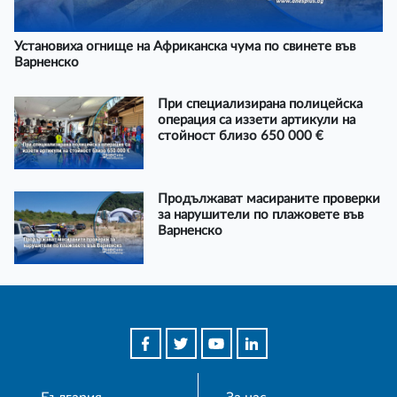
Установиха огнище на Африканска чума по свинете във
Варненско
При специализирана полицейска
операция са иззети артикули на
стойност близо 650 000 €
Продължават масираните проверки
за нарушители по плажовете във
Варненско