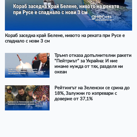
Кораб заседна край Белене, нивото на реката при Русе е
спаднало с нови 3 см
Тръмп отказа допълнителни ракети
"Пейтриът" за Украйна: И ние
имаме нужда от тях, разделя ни
океан
Рейтингът на Зеленски се срина до
18%, Залужни го изпревари с
доверие от 37,1%