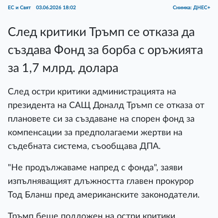
ЕС и Свят
03.06.2026 18:02
Снимка: ДНЕС+
След критики Тръмп се отказа да
създава Фонд за борба с оръжията
за 1,7 млрд. долара
След остри критики администрацията на
президента на САЩ Доналд Тръмп се отказа от
плановете си за създаване на спорен фонд за
компенсации за предполагаеми жертви на
съдебната система, съообщава ДПА.
"Не продължаваме напред с фонда", заяви
изпълняващият длъжността главен прокурор
Тод Бланш пред американските законодатели.
Тръмп беше подложен на остри критики