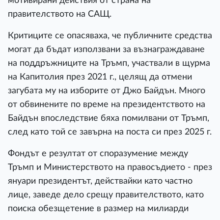
мотивирани действия от страна на
правителството на САЩ.
Критиците се опасяваха, че публичните средства
могат да бъдат използвани за възнаграждаване
на поддръжниците на Тръмп, участвали в щурма
на Капитолия през 2021 г., целящ да отмени
загубата му на изборите от Джо Байдън. Много
от обвинените по време на президентството на
Байдън впоследствие бяха помилвани от Тръмп,
след като той се завърна на поста си през 2025 г.
Фондът е резултат от споразумение между
Тръмп и Министерството на правосъдието - през
януари президентът, действайки като частно
лице, заведе дело срещу правителството, като
поиска обезщетение в размер на милиарди