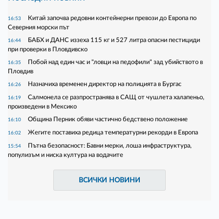
Китай започва редовни контейнерни превози до Европа по
16:53
Северния морски път
БАБХ и ДАНС иззеха 115 кг и 527 литра опасни пестициди
16:44
при проверки в Пловдивско
Побой над един час и "ловци на педофили" зад убийството в
16:35
Пловдив
Назначиха временен директор на полицията в Бургас
16:26
Салмонела се разпространява в САЩ от чушлета халапеньо,
16:19
произведени в Мексико
Община Перник обяви частично бедствено положение
16:10
Жегите поставиха редица температурни рекорди в Европа
16:02
Пътна безопасност: Бавни мерки, лоша инфраструктура,
15:54
популизъм и ниска култура на водачите
ВСИЧКИ НОВИНИ