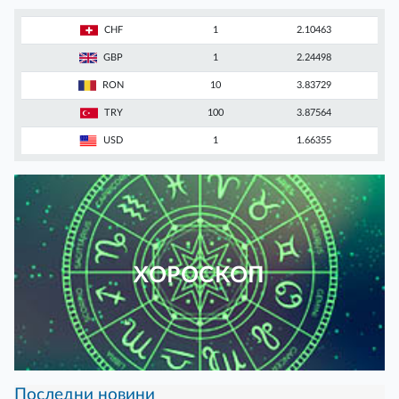
CHF
1
2.10463
GBP
1
2.24498
RON
10
3.83729
TRY
100
3.87564
USD
1
1.66355
ХОРОСКОП
Последни новини