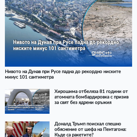
Нивото на Дунав при Русе падна до рекордно ниските
минус 101 сантиметра
Хирошима отбеляза 81 години от
атомната бомбардировка с призив
за свят без ядрени оръжия
Доналд Тръмп поискал спешно
обяснение от шефа на Пентагона:
Къде са ракетите?