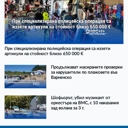
При специализирана полицейска операция са иззети
артикули на стойност близо 650 000 €
Продължават масираните проверки
за нарушители по плажовете във
Варненско
Шофьорът, убил музикант от
оркестъра на ВМС, с 10 наказания
зад волана за 3 г.