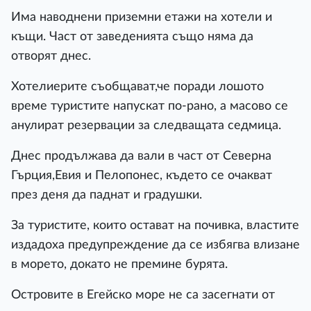
Има наводнени приземни етажи на хотели и
къщи. Част от заведенията също няма да
отворят днес.
Хотелиерите съобщават,че поради лошото
време туристите напускат по-рано, а масово се
анулират резервации за следващата седмица.
Днес продължава да вали в част от Северна
Гърция,Евия и Пелопонес, където се очакват
през деня да паднат и градушки.
За туристите, които остават на почивка, властите
издадоха предупреждение да се избягва влизане
в морето, докато не премине бурята.
Островите в Егейско море не са засегнати от