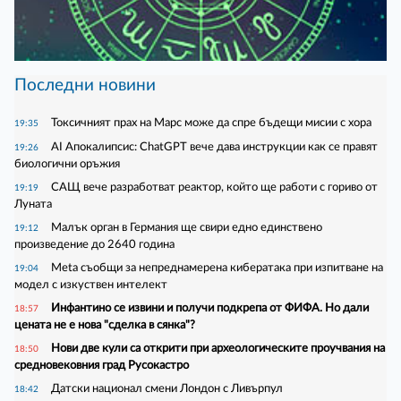
Последни новини
Токсичният прах на Марс може да спре бъдещи мисии с хора
19:35
AI Апокалипсис: ChatGPT вече дава инструкции как се правят
19:26
биологични оръжия
САЩ вече разработват реактор, който ще работи с гориво от
19:19
Луната
Малък орган в Германия ще свири едно единствено
19:12
произведение до 2640 година
Meta съобщи за непреднамерена кибератака при изпитване на
19:04
модел с изкуствен интелект
Инфантино се извини и получи подкрепа от ФИФА. Но дали
18:57
цената не е нова "сделка в сянка"?
Нови две кули са открити при археологическите проучвания на
18:50
средновековния град Русокастро
Датски национал смени Лондон с Ливърпул
18:42