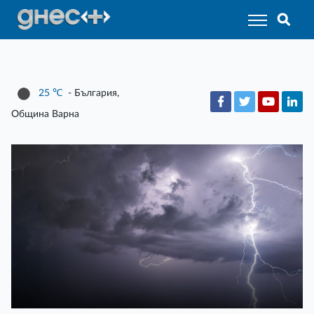
25
℃
- България,
Община Варна