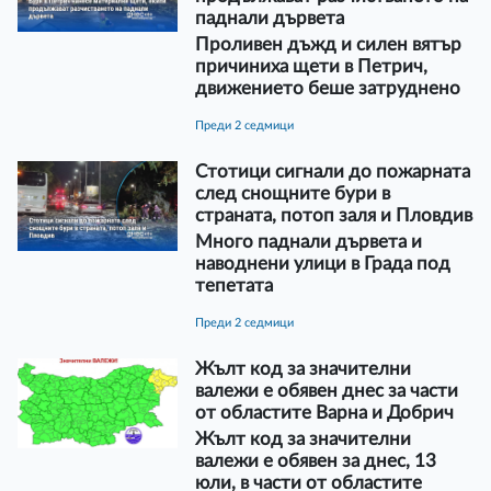
паднали дървета
Проливен дъжд и силен вятър
причиниха щети в Петрич,
движението беше затруднено
преди 2 седмици
Стотици сигнали до пожарната
след снощните бури в
страната, потоп заля и Пловдив
Много паднали дървета и
наводнени улици в Града под
тепетата
преди 2 седмици
Жълт код за значителни
валежи е обявен днес за части
от областите Варна и Добрич
Жълт код за значителни
валежи е обявен за днес, 13
юли, в части от областите