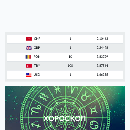
CHF
1
2.10463
GBP
1
2.24498
RON
10
3.83729
TRY
100
3.87564
USD
1
1.66355
ХОРОСКОП