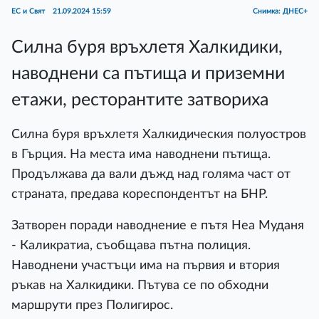
ЕС и Свят
21.09.2024 15:59
Снимка: ДНЕС+
Силна буря връхлетя Халкидики,
наводнени са пътища и приземни
етажи, ресторантите затвориха
Силна буря връхлетя Халкидическия полуостров
в Гърция. На места има наводнени пътища.
Продължава да вали дъжд над голяма част от
страната, предава кореспондентът на БНР.
Затворен поради наводнение е пътя Неа Муданя
- Каликратиа, съобщава пътна полиция.
Наводнени участъци има на първия и втория
ръкав на Халкидики. Пътува се по обходни
маршрути през Полигирос.