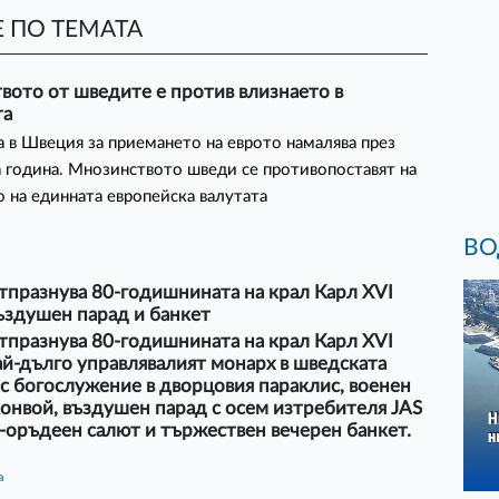
 ПО ТЕМАТА
вото от шведите е против влизнаето в
та
 в Швеция за приемането на еврото намалява през
 година. Мнозинството шведи се противопоставят на
 на единната европейска валутата
ВО
тпразнува 80-годишнината на крал Карл XVI
въздушен парад и банкет
тпразнува 80-годишнината на крал Карл XVI
най-дълго управлявалият монарх в шведската
 с богослужение в дворцовия параклис, военен
онвой, въздушен парад с осем изтребителя JAS
1-оръдеен салют и тържествен вечерен банкет.
а