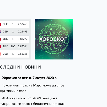
CHF
1
2.10463
GBP
1
2.24498
ХОРОСКОП
RON
10
3.83729
TRY
100
3.87564
USD
1
1.66355
следни новини
Хороскоп за петък, 7 август 2020 г.
Токсичният прах на Марс може да спре
щи мисии с хора
AI Апокалипсис: ChatGPT вече дава
рукции как се правят биологични оръжия