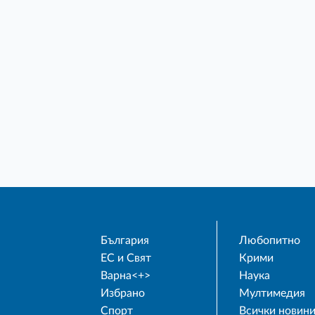
България
Любопитно
ЕС и Свят
Крими
Варна<+>
Наука
Избрано
Мултимедия
Спорт
Всички новин