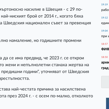
19:19
смъртоносно насилие в Швеция - с 29 по-
рабо
 най-ниският брой от 2014 г., когато бяха
19:12
на Шведския национален съвет за превенция
един
19:04
при 
телно намаление, но годишните промени
18:57
ФИФА
 да се има предвид, че 2023 г. се открои
18:50
архе
ого жени и непълнолетни станаха жертва на
град
 предишни години", уточняват от Шведския
престъпността.
тава най-честата причина за насилствена
та през 2024 г. - с осем по-малко, отколкото