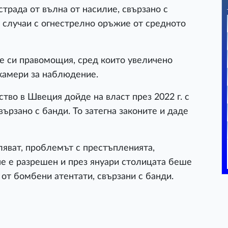
трада от вълна от насилие, свързано с
и случаи с огнестрелно оръжие от средното
е си правомощия, сред които увеличено
камери за наблюдение.
тво в Швеция дойде на власт през 2022 г. с
ързано с банди. То затегна законите и даде
яват, проблемът с престъпленията,
не е разрешен и през януари столицата беше
 от бомбени атентати, свързани с банди.