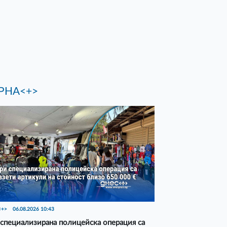
РНА<+>
<+>
06.08.2026 10:43
специализирана полицейска операция са