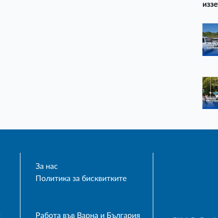
иззе
За нас
Политика за бисквитките
и
Работа във Варна и България