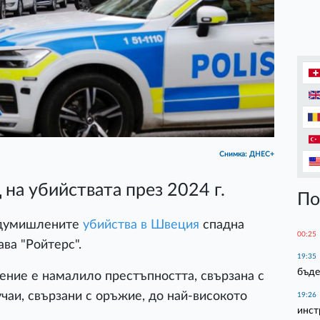
Снимка: ДНЕС+
на убийствата през 2024 г.
По
едумишлените
убийства в Швеция
спадна
00:25
ва "Ройтерс".
19:35
бъде
ение е намалило престъпността, свързана с
чаи, свързани с оръжие, до най-високото
19:26
инст