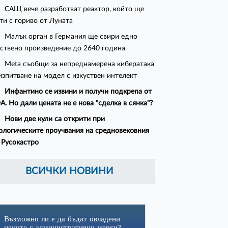
САЩ вече разработват реактор, който ще
ти с гориво от Луната
Малък орган в Германия ще свири едно
ствено произведение до 2640 година
Meta съобщи за непреднамерена кибератака
изпитване на модел с изкуствен интелект
Инфантино се извини и получи подкрепа от
. Но дали цената не е нова "сделка в сянка"?
Нови две кули са открити при
ологическите проучвания на средновековния
 Русокастро
ВСИЧКИ НОВИНИ