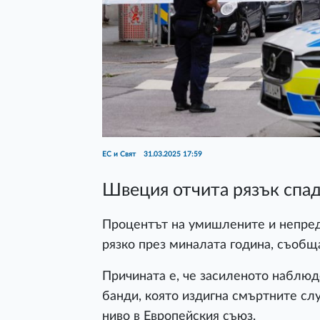
ЕС и Свят
31.03.2025 17:59
Швеция отчита рязък спад 
Процентът на умишлените и непр
рязко през миналата година, съобща
Причината е, че засиленото наблюд
банди, която издигна смъртните слу
ниво в Европейския съюз.