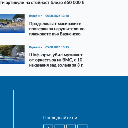
ти артикули на стойност близо 650 000 €
Варна<+>
05.08.2026 13:40
Продължават масираните
проверки за нарушители по
плажовете във Варненско
Варна<+>
05.08.2026 13:15
Шофьорът, убил музикант
от оркестъра на ВМС, с 10
наказания зад волана за 3 г.
Последвайте ни