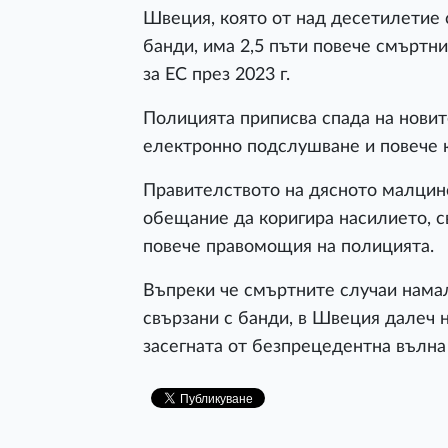
Швеция, която от над десетилетие с
банди, има 2,5 пъти повече смъртн
за ЕС през 2023 г.
Полицията приписва спада на новит
електронно подслушване и повече 
Правителството на дясното малцинс
обещание да коригира насилието, св
повече правомощия на полицията.
Въпреки че смъртните случаи намал
свързани с банди, в Швеция далеч 
засегната от безпрецедентна вълна