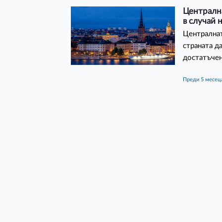
Централна
в случай 
Централнат
страната д
достатъчен
преди 5 месец