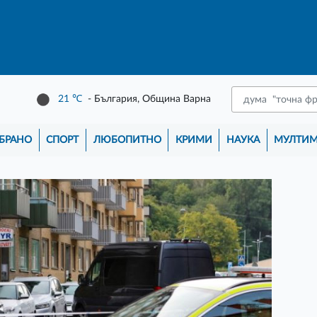
21
℃
- България, Община Варна
БРАНО
СПОРТ
ЛЮБОПИТНО
КРИМИ
НАУКА
МУЛТИ