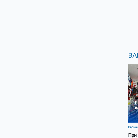
ВА
Варна
При 