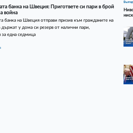
Бълга
та банка на Швеция: Пригответе си пари в брой
Ниво
на война
ниск
а банка на Швеция отправи призив към гражданите на
а държат у дома си резерв от налични пари,
 за една седмица
а