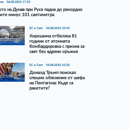
рия
06.08.2026 17:33
то на Дунав при Русе падна до рекордно
ите минус 101 сантиметра
ЕС и Свят
06.08.2026 10:50
Хирошима отбеляза 81
години от атомната
бомбардировка с призив за
свят без ядрени оръжия
ЕС и Свят
06.08.2026 10:20
Доналд Тръмп поискал
спешно обяснение от шефа
на Пентагона: Къде са
ракетите?