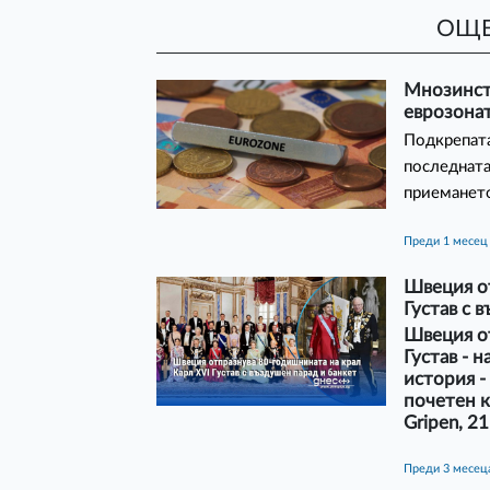
ОЩЕ
Мнозинст
еврозона
Подкрепата
последната
приемането
преди 1 месец
Швеция о
Густав с 
Швеция о
Густав - 
история -
почетен к
Gripen, 2
преди 3 месец