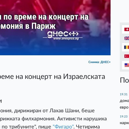
Снимка: ДНЕС+
еме на концерт на Израелската
По
19:31
и
дома
евро
ония, дирижиран от Лахав Шани, беше
19:23
арижката филхармония. Активисти нарушиха
нарк
 по трибуните", пише
"Фигаро"
. Четирима