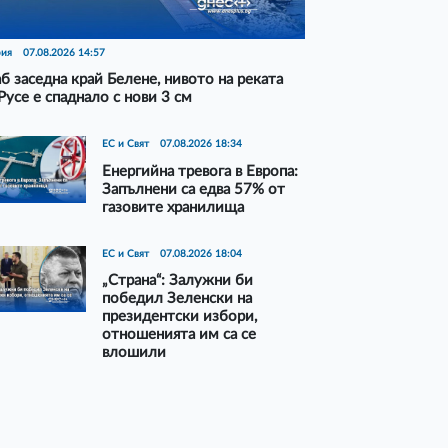
рия
07.08.2026 14:57
б заседна край Белене, нивото на реката
Русе е спаднало с нови 3 см
ЕС и Свят
07.08.2026 18:34
Енергийна тревога в Европа:
Запълнени са едва 57% от
газовите хранилища
ЕС и Свят
07.08.2026 18:04
„Страна“: Залужни би
победил Зеленски на
президентски избори,
отношенията им са се
влошили