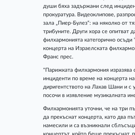
души бяха задържани след инциде
прокуратура. Видеоклипове, разпро
зала „Пиер-Булез“: на няколко от т
трибуните. Други хора се опитват д
филхармонията категорично осъди 
концерта на Израелската филхармон
Франс прес.
"Парижката филхармония изразява 
инциденти по време на концерта н
диригентството на Лахав Шани и с 
посочи в изявление музикалната инс
Филхармонията уточни, че на три пъ
да прекъснат концерта, като два пъ
намесили и са възникнали сблъсъци
концертът, който беше прекъснат, 