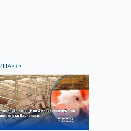
РНА<+>