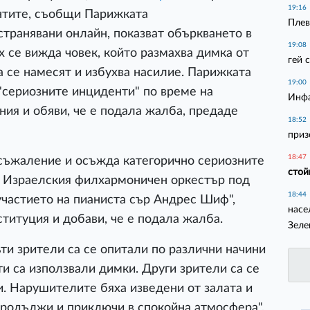
19:16
нтите, съобщи Парижката
Плев
странявани онлайн, показват объркването в
19:08
ях се вижда човек, който размахва димка от
гей 
а се намесят и избухва насилие. Парижката
19:00
"сериозните инциденти" по време на
Инфа
ия и обяви, че е подала жалба, предаде
18:52
приз
18:47
съжаление и осъжда категорично сериозните
стой
а Израелския филхармоничен оркестър под
18:44
участието на пианиста сър Андрес Шиф",
насе
титуция и добави, че е подала жалба.
Зеле
ти зрители са се опитали по различни начини
ти са използвали димки. Други зрители са се
. Нарушителите бяха изведени от залата и
продължи и приключи в спокойна атмосфера",