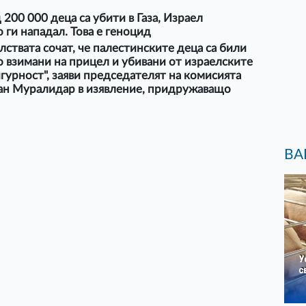
200 000 деца са убити в Газа, Израел
ги нападал. Това е геноцид
лствата сочат, че палестинските деца са били
 взимани на прицел и убивани от израелските
игурност", заяви председателят на комисията
ан Муралидар в изявление, придружаващо
ВА