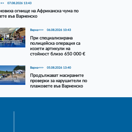
<+>
07.08.2026 13:43
новиха огнище на Африканска чума по
ете във Варненско
Варна<+>
06.08.2026 10:43
При специализирана
полицейска операция са
иззети артикули на
стойност близо 650 000 €
Варна<+>
05.08.2026 13:40
Продължават масираните
проверки за нарушители по
плажовете във Варненско