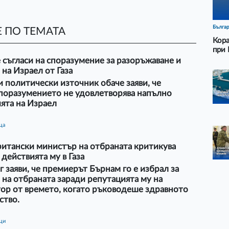
Бълга
 ПО ТЕМАТА
Кора
при 
е съгласи на споразумение за разоръжаване и
 на Израел от Газа
 политически източник обаче заяви, че
поразумението не удовлетворява напълно
ята на Израел
ца
ритански министър на отбраната критикува
 действията му в Газа
 заяви, че премиерът Бърнам го е избрал за
на отбраната заради репутацията му на
ор от времето, когато ръководеше здравното
ство.
ици