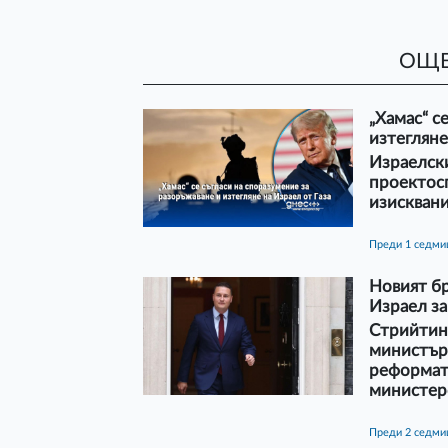
ОЩЕ
„Хамас“ с
изтегляне
Израелски
проектос
изисквани
преди 1 седми
Новият б
Израел за
Стрийтинг
министър 
реформат
министер
преди 2 седм