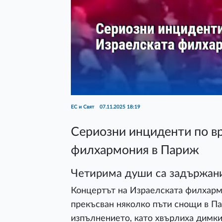
ЕС и Свят
07.11.2025 18:19
Сериозни инциденти по вр
филхармония в Париж
Четирима души са задържан
Концертът на Израелската филхарм
прекъсван няколко пъти снощи в П
изпълнението, като хвърлиха димки