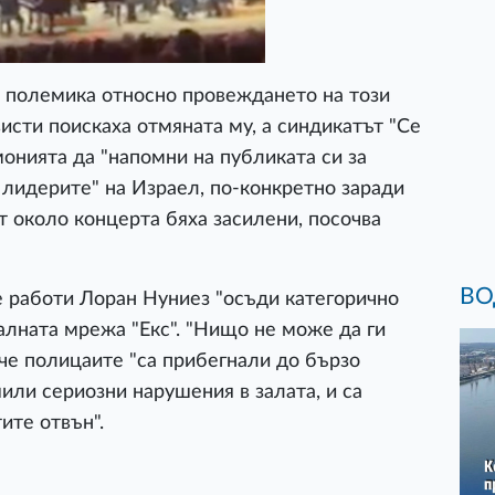
а полемика относно провеждането на този
исти поискаха отмяната му, а синдикатът "Се
онията да "напомни на публиката си за
 лидерите" на Израел, по-конкретно заради
ст около концерта бяха засилени, посочва
ВО
 работи Лоран Нуниез "осъди категорично
иалната мрежа "Екс". "Нищо не може да ги
, че полицаите "са прибегнали до бързо
или сериозни нарушения в залата, и са
ите отвън".