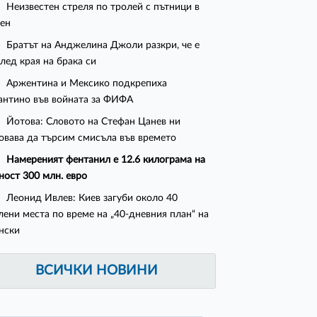
Неизвестен стреля по тролей с пътници в
ен
Братът на Анджелина Джоли разкри, че е
след края на брака си
Аржентина и Мексико подкрепиха
нтино във войната за ФИФА
Йотова: Словото на Стефан Цанев ни
овава да търсим смисъла във времето
Намереният фентанил е 12.6 килограма на
ност 300 млн. евро
Леонид Ивлев: Киев загуби около 40
лени места по време на „40-дневния план“ на
нски
ВСИЧКИ НОВИНИ