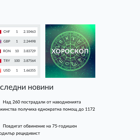
CHF
1
2.10463
GBP
1
2.24498
ХОРОСКОП
RON
10
3.83729
TRY
100
3.87564
USD
1
1.66355
следни новини
Над 260 пострадали от наводненията
кинства получиха еднократна помощ до 1172
Повдигат обвинение на 75-годишен
одилър рецидивист