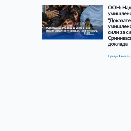
ООН: Над 
умишлено 
"Доказате
умишлено
сили за с
Сринивас
доклада
преди 1 месец