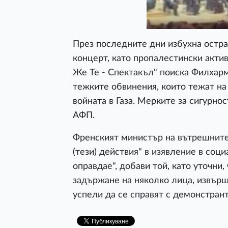
През последните дни избухна остр
концерт, като пропалестински актив
Же Те - Спектакъл" поиска Филхарм
тежките обвинения, които тежат на
войната в Газа. Мерките за сигурно
АФП.
Френският министър на вътрешните
(тези) действия" в изявление в соц
оправдае", добави той, като уточни
задържане на няколко лица, извърш
успели да се справят с демонстрант