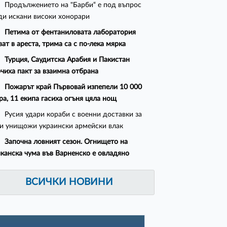
Продължението на "Барби“ е под въпрос
ди искани високи хонорари
Петима от фентаниловата лаборатория
ват в ареста, трима са с по-лека мярка
Турция, Саудитска Арабия и Пакистан
чиха пакт за взаимна отбрана
Пожарът край Първовай изпепели 10 000
ра, 11 екипа гасиха огъня цяла нощ
Русия удари кораби с военни доставки за
и унищожи украински армейски влак
Започна ловният сезон. Огнището на
канска чума във Варненско е овладяно
ВСИЧКИ НОВИНИ