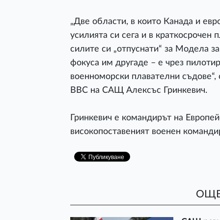
„Две области, в които Канада и ев
усилията си сега и в краткосрочен
силите си „отпуснати“ за Модела з
фокуса им другаде – е чрез пилоти
военноморски плавателни съдове“, 
ВВС на САЩ Алексъс Гринкевич.
Гринкевич е командирът на Европей
високопоставеният военен команди
ОЩЕ