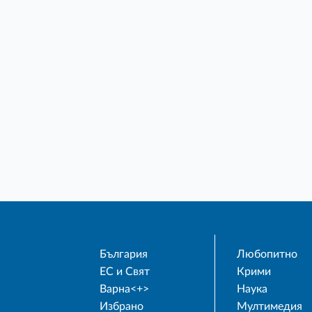
България
Любопитно
ЕС и Свят
Крими
Варна<+>
Наука
Избрано
Мултимедия