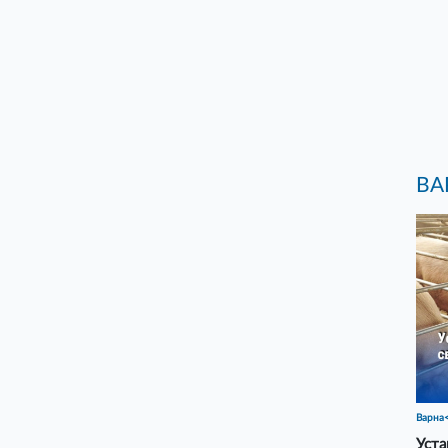
ВА
Варна
Уста