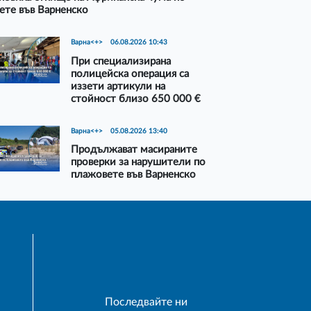
ете във Варненско
Варна<+>
06.08.2026 10:43
При специализирана
полицейска операция са
иззети артикули на
стойност близо 650 000 €
Варна<+>
05.08.2026 13:40
Продължават масираните
проверки за нарушители по
плажовете във Варненско
Последвайте ни