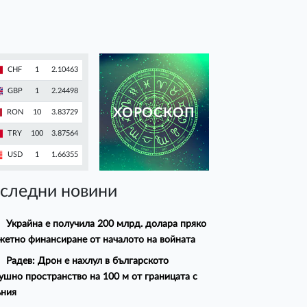
CHF
1
2.10463
GBP
1
2.24498
ХОРОСКОП
RON
10
3.83729
TRY
100
3.87564
USD
1
1.66355
следни новини
Украйна е получила 200 млрд. долара пряко
етно финансиране от началото на войната
Радев: Дрон е нахлул в българското
ушно пространство на 100 м от границата с
ъния