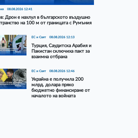
рия
08.08.2026 12:41
в: Дрон е нахлул в българското въздушно
транство на 100 м от границата с Румъния
ЕС и Свят
08.08.2026 12:13
Турция, Саудитска Арабия и
Пакистан сключиха пакт за
взаимна отбрана
ЕС и Свят
08.08.2026 12:46
Украйна е получила 200
млрд. долара пряко
бюджетно финансиране от
началото на войната