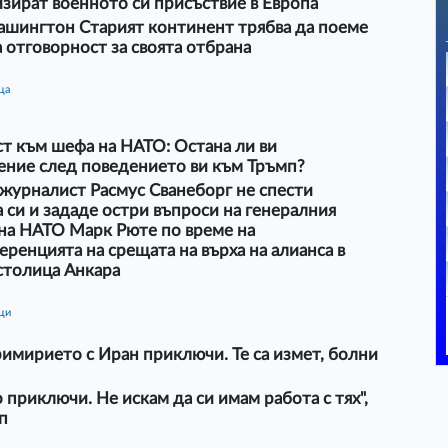
зират военното си присъствие в Европа
ашингтон Старият континент трябва да поеме
 отговорност за своята отбрана
ца
т към шефа на НАТО: Остана ли ви
ение след поведението ви към Тръмп?
журналист Расмус Сванеборг не спести
 си и зададе остри въпроси на генералния
 на НАТО Марк Рюте по време на
ренцията на срещата на върха на алианса в
столица Анкара
ици
имирието с Иран приключи. Те са измет, болни
о приключи. Не искам да си имам работа с тях",
п