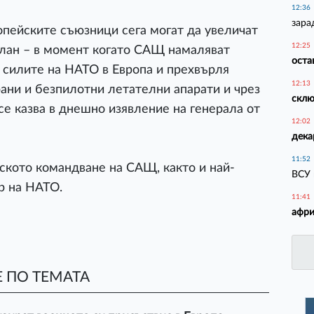
12:36
зара
ропейските съюзници сега могат да увеличат
12:25
 план – в момент когато САЩ намаляват
оста
а силите на НАТО в Европа и прехвърля
12:13
рани и безпилотни летателни апарати и чрез
склю
се казва в днешно изявление на генерала от
12:02
дека
11:52
ското командване на САЩ, както и най-
ВСУ 
р на НАТО.
11:41
афри
 ПО ТЕМАТА