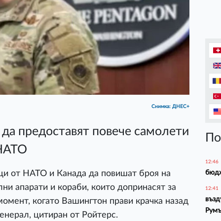
Снимка: ДНЕС+
да предоставят повече самолети
По
 НАТО
12:46
бюдж
и от НАТО и Канада да повишат броя на
ни апарати и кораби, които допринасят за
12:41
възд
момент, когато Вашингтон прави крачка назад
Рум
генерал, цитиран от Ройтерс.