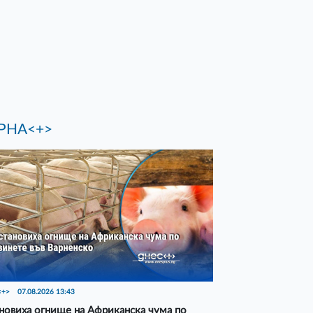
РНА<+>
<+>
07.08.2026 13:43
новиха огнище на Африканска чума по