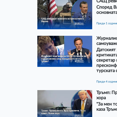
САЩ реви
Според В
основната
преди 1 седми
Журналис
самоуваж
Датският 
критиката
секретар
пресконфе
турската 
преди 4 седм
Тръмп: Пр
хора
"За мен т
каза Тръм