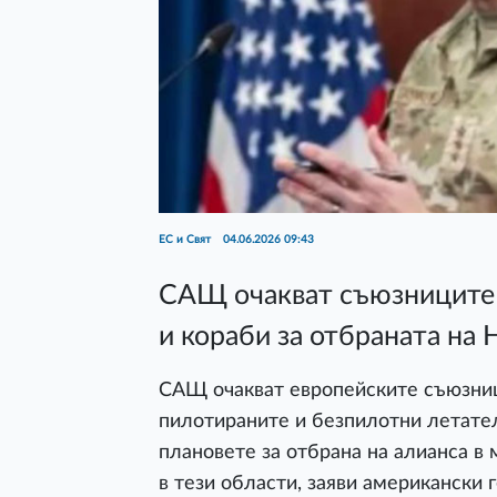
ЕС и Свят
04.06.2026 09:43
САЩ очакват съюзниците 
и кораби за отбраната на
САЩ очакват европейските съюзниц
пилотираните и безпилотни летател
плановете за отбрана на алианса в 
в тези области, заяви американски 