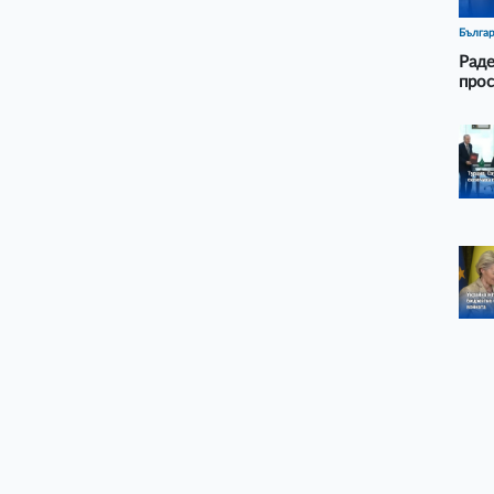
Бълга
Раде
прос