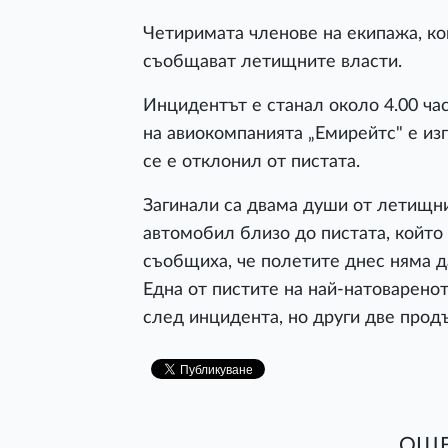
Четиримата членове на екипажа, ко
съобщават летищните власти.
Инцидентът е станал около 4.00 ча
на
авиокомпаният
а „
Емирейтс
" е и
се е отклонил от пистата.
Загинали са двама души от летищни
автомобил близо до пистата, който
съобщиха, че полетите днес няма д
Една от пистите на най-натоваренот
след инцидента, но други две прод
ОЩЕ