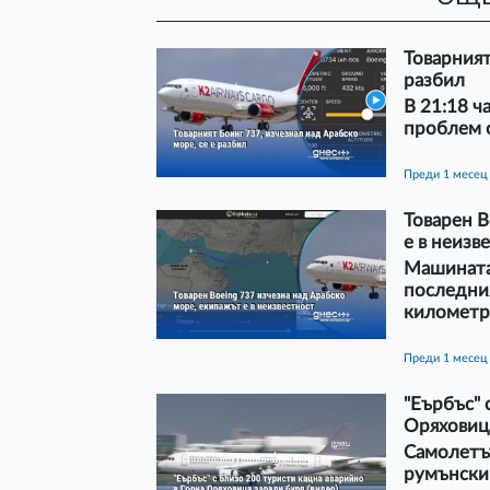
Товарният
разбил
В 21:18 ч
проблем 
преди 1 месец
Товарен B
е в неизв
Машината
последния
километр
преди 1 месец
"Еърбъс" 
Оряховица
Самолетът
румънски