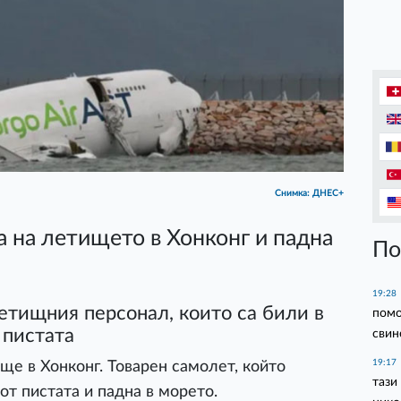
Снимка: ДНЕС+
а на летището в Хонконг и падна
По
19:28
етищния персонал, които са били в
помо
 пистата
свин
19:17
е в Хонконг. Товарен самолет, който
тази
от пистата и падна в морето.