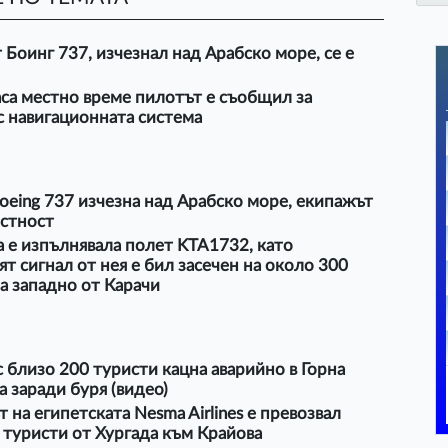
 Боинг 737, изчезнал над Арабско море, се е
аса местно време пилотът е съобщил за
с навигационната система
oeing 737 изчезна над Арабско море, екипажът
естност
 е изпълнявала полет KTA1732, като
т сигнал от нея е бил засечен на около 300
а западно от Карачи
с близо 200 туристи кацна аварийно в Горна
 заради буря (видео)
 на египетската Nesma Airlines е превозвал
 туристи от Хургада към Крайова