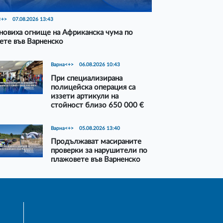
<+>
07.08.2026 13:43
новиха огнище на Африканска чума по
ете във Варненско
Варна<+>
06.08.2026 10:43
При специализирана
полицейска операция са
иззети артикули на
стойност близо 650 000 €
Варна<+>
05.08.2026 13:40
Продължават масираните
проверки за нарушители по
плажовете във Варненско