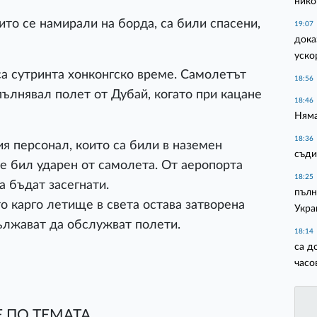
нико
ито се намирали на борда, са били спасени,
19:07
дока
уско
са сутринта хонконгско време. Самолетът
18:56
зпълнявал полет от Дубай, когато при кацане
18:46
Няма
18:36
я персонал, които са били в наземен
съди
 е бил ударен от самолета. От аеропорта
18:25
а бъдат засегнати.
пълн
о карго летище в света остава затворена
Укра
ължават да обслужват полети.
18:14
са д
часо
 ПО ТЕМАТА