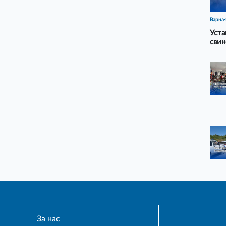
Варна
Уста
свин
За нас