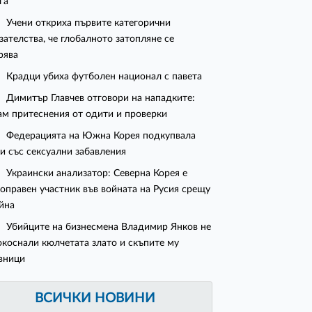
га"
Учени откриха първите категорични
зателства, че глобалното затопляне се
рява
Крадци убиха футболен национал с павета
Димитър Главчев отговори на нападките:
м притеснения от одити и проверки
Федерацията на Южна Корея подкупвала
и със сексуални забавления
Украински анализатор: Северна Корея е
оправен участник във войната на Русия срещу
йна
Убийците на бизнесмена Владимир Янков не
окоснали кюлчетата злато и скъпите му
вници
ВСИЧКИ НОВИНИ