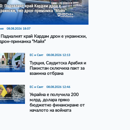
рия
08.08.2026 18:07
Падналият край Кардам дрон е украински,
дрон-примамка “Майя”
ЕС и Свят
08.08.2026 12:13
Турция, Саудитска Арабия и
Пакистан сключиха пакт за
взаимна отбрана
ЕС и Свят
08.08.2026 12:46
Украйна е получила 200
млрд. долара пряко
бюджетно финансиране от
началото на войната