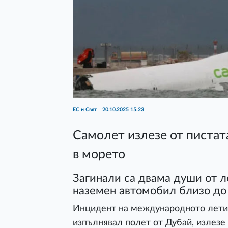
ЕС и Свят
20.10.2025 15:23
Самолет излезе от пистат
в морето
Загинали са двама души от л
наземен автомобил близо до
Инцидент на международното летищ
изпълнявал полет от Дубай, излезе 