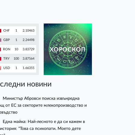
CHF
1
2.10463
GBP
1
2.24498
ХОРОСКОП
RON
10
3.83729
TRY
100
3.87564
USD
1
1.66355
следни новини
Министър Абровси поиска извънредна
щ от ЕС за секторите млекопроизводство и
евъдство
Една майка: Най-лесното е да си кажем в
 история: "Това са психопати. Моето дете