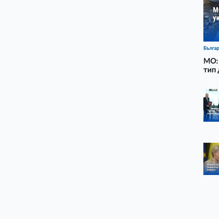
Бълга
МО: 
тип 