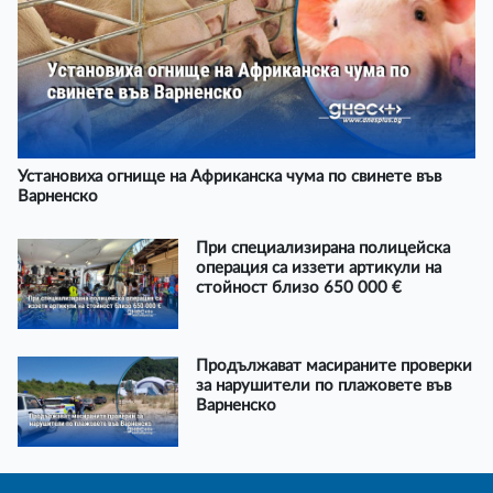
Установиха огнище на Африканска чума по свинете във
Варненско
При специализирана полицейска
операция са иззети артикули на
стойност близо 650 000 €
Продължават масираните проверки
за нарушители по плажовете във
Варненско