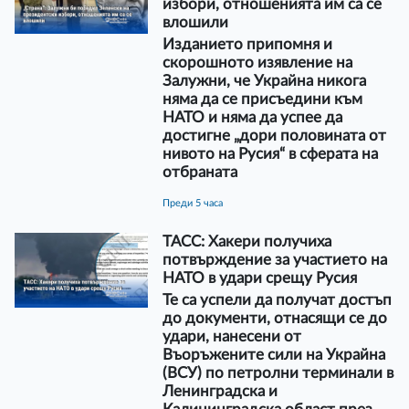
избори, отношенията им са се
влошили
Изданието припомня и
скорошното изявление на
Залужни, че Украйна никога
няма да се присъедини към
НАТО и няма да успее да
достигне „дори половината от
нивото на Русия“ в сферата на
отбраната
преди 5 часа
ТАСС: Хакери получиха
потвърждение за участието на
НАТО в удари срещу Русия
Те са успели да получат достъп
до документи, отнасящи се до
удари, нанесени от
Въоръжените сили на Украйна
(ВСУ) по петролни терминали в
Ленинградска и