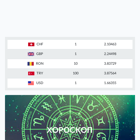
CHF
1
2.10463
GBP
1
2.24498
RON
10
3.83729
TRY
100
3.87564
USD
1
1.66355
ХОРОСКОП