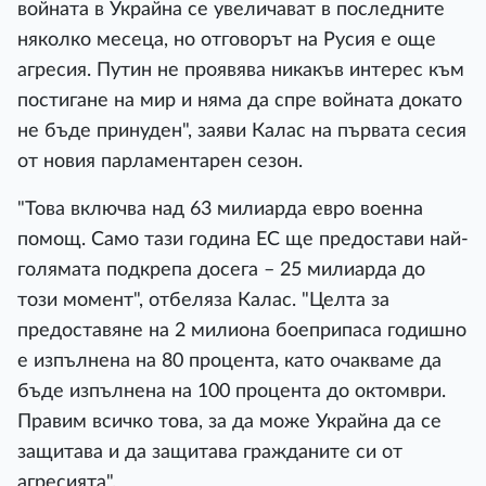
войната в Украйна се увеличават в последните
няколко месеца, но отговорът на Русия е още
агресия. Путин не проявява никакъв интерес към
постигане на мир и няма да спре войната докато
не бъде принуден", заяви Калас на първата сесия
от новия парламентарен сезон.
"Това включва над 63 милиарда евро военна
помощ. Само тази година ЕС ще предостави най-
голямата подкрепа досега – 25 милиарда до
този момент", отбеляза Калас. "Целта за
предоставяне на 2 милиона боеприпаса годишно
е изпълнена на 80 процента, като очакваме да
бъде изпълнена на 100 процента до октомври.
Правим всичко това, за да може Украйна да се
защитава и да защитава гражданите си от
агресията".