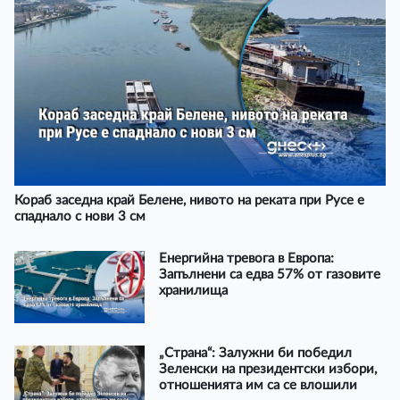
Кораб заседна край Белене, нивото на реката при Русе е
спаднало с нови 3 см
Енергийна тревога в Европа:
Запълнени са едва 57% от газовите
хранилища
„Страна“: Залужни би победил
Зеленски на президентски избори,
отношенията им са се влошили