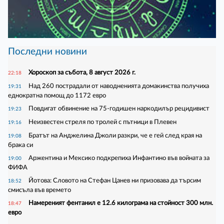
Последни новини
Хороскоп за събота, 8 август 2026 г.
22:18
Над 260 пострадали от наводненията домакинства получиха
19:31
еднократна помощ до 1172 евро
Повдигат обвинение на 75-годишен наркодилър рецидивист
19:23
Неизвестен стреля по тролей с пътници в Плевен
19:16
Братът на Анджелина Джоли разкри, че е гей след края на
19:08
брака си
Аржентина и Мексико подкрепиха Инфантино във войната за
19:00
ФИФА
Йотова: Словото на Стефан Цанев ни призовава да търсим
18:52
смисъла във времето
Намереният фентанил е 12.6 килограма на стойност 300 млн.
18:47
евро