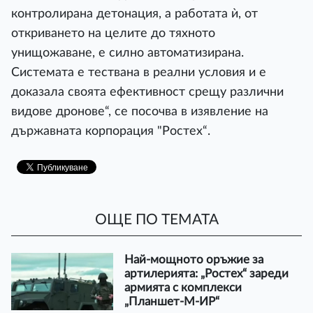
контролирана детонация, а работата ѝ, от
откриването на целите до тяхното
унищожаване, е силно автоматизирана.
Системата е тествана в реални условия и е
доказала своята ефективност срещу различни
видове дронове“, се посочва в изявление на
държавната корпорация "Ростех“.
ОЩЕ ПО ТЕМАТА
Най-мощното оръжие за
артилерията: „Ростех“ зареди
армията с комплекси
„Планшет-М-ИР“