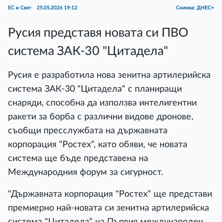
ЕС и Свят
25.05.2026 19:12
Снимка: ДНЕС+
Русия представя новата си ПВО
система ЗАК-30 "Цитадела"
Русия е разработила нова зенитна артилерийска
система ЗАК-30 "Цитадела“ с планиращи
снаряди, способна да използва интелигентни
ракети за борба с различни видове дронове,
съобщи пресслужбата на държавната
корпорация "Ростех“, като обяви, че новата
система ще бъде представена на
Международния форум за сигурност.
"Държавната корпорация "Ростех“ ще представи
премиерно най-новата си зенитна артилерийска
система "Цитадела“ на Първия международен