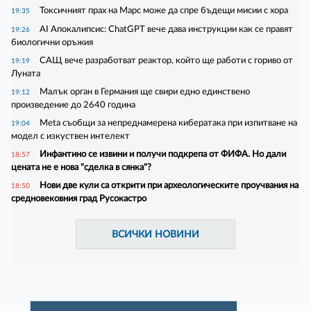
Токсичният прах на Марс може да спре бъдещи мисии с хора
19:35
AI Апокалипсис: ChatGPT вече дава инструкции как се правят
19:26
биологични оръжия
САЩ вече разработват реактор, който ще работи с гориво от
19:19
Луната
Малък орган в Германия ще свири едно единствено
19:12
произведение до 2640 година
Meta съобщи за непреднамерена кибератака при изпитване на
19:04
модел с изкуствен интелект
Инфантино се извини и получи подкрепа от ФИФА. Но дали
18:57
цената не е нова "сделка в сянка"?
Нови две кули са открити при археологическите проучвания на
18:50
средновековния град Русокастро
ВСИЧКИ НОВИНИ