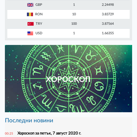
GBP
1
2.24498
RON
10
3.83729
TRY
100
3.87564
USD
1
1.66355
ХОРОСКОП
Последни новини
Хороскоп за петък, 7 август 2020 г.
00:25