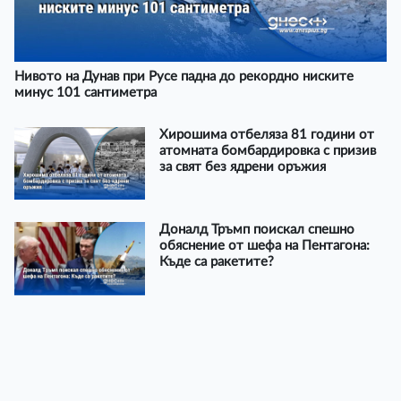
Нивото на Дунав при Русе падна до рекордно ниските
минус 101 сантиметра
Хирошима отбеляза 81 години от
атомната бомбардировка с призив
за свят без ядрени оръжия
Доналд Тръмп поискал спешно
обяснение от шефа на Пентагона:
Къде са ракетите?