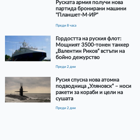
Руската армия получи нова
партида бронирани машини
''Планшет-М-ИР''
преди 8 часа
Гордостта на руския флот:
Мощният 3500-тонен танкер
„Валентин Риков“ встъпи на
бойно дежурство
преди 2 дни
Русия спусна нова атомна
подводница „Уляновск“ – носи
ракети за кораби и цели на
сушата
преди 2 дни