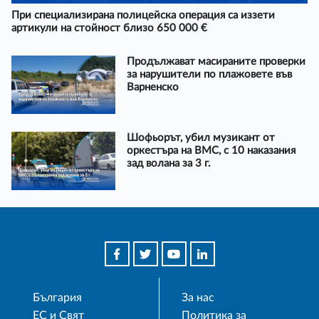
При специализирана полицейска операция са иззети
артикули на стойност близо 650 000 €
Продължават масираните проверки
за нарушители по плажовете във
Варненско
Шофьорът, убил музикант от
оркестъра на ВМС, с 10 наказания
зад волана за 3 г.
България
За нас
ЕС и Свят
Политика за