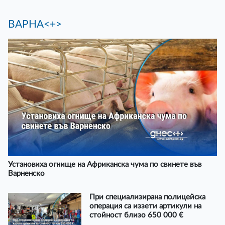
ВАРНА<+>
Установиха огнище на Африканска чума по свинете във
Варненско
При специализирана полицейска
операция са иззети артикули на
стойност близо 650 000 €