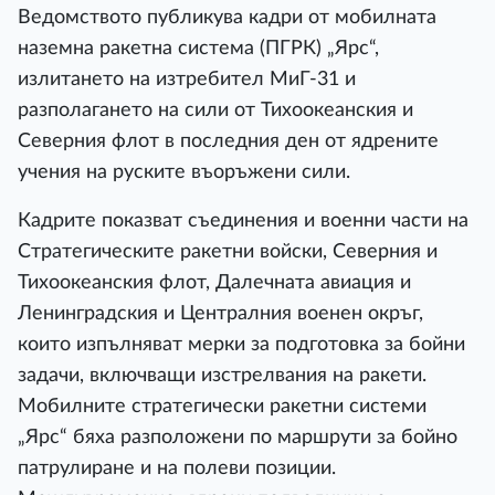
Ведомството публикува кадри от мобилната
наземна ракетна система (ПГРК) „Ярс“,
излитането на изтребител МиГ-31 и
разполагането на сили от Тихоокеанския и
Северния флот в последния ден от ядрените
учения на руските въоръжени сили.
Кадрите показват съединения и военни части на
Стратегическите ракетни войски, Северния и
Тихоокеанския флот, Далечната авиация и
Ленинградския и Централния военен окръг,
които изпълняват мерки за подготовка за бойни
задачи, включващи изстрелвания на ракети.
Мобилните стратегически ракетни системи
„Ярс“ бяха разположени по маршрути за бойно
патрулиране и на полеви позиции.