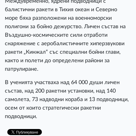
Междувременно, ядрени подводници с
балистични ракети в Тихия океан и Северно
море бяха разположени на военноморски
полигони за бойно дежурство. Личен състав на
Въздушно-космическите сили отработи
снаряжение с аеробалистичните хиперзвукови
ракети „Кинжал“ със специални бойни глави,
както и полети до определени райони за
патрулиране.
В ученията участваха над 64 000 души личен
състав, над 200 ракетни установки, над 140
самолета, 73 надводни кораба и 13 подводници,
осем от които стратегически ракетни
подводници.