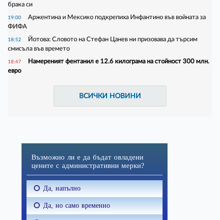
брака си
Аржентина и Мексико подкрепиха Инфантино във войната за
19:00
ФИФА
Йотова: Словото на Стефан Цанев ни призовава да търсим
18:52
смисъла във времето
Намереният фентанил е 12.6 килограма на стойност 300 млн.
18:47
евро
ВСИЧКИ НОВИНИ