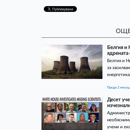
ОЩЕ
Белгия и 
ядрената
Белгия и Н
за засилва
енергетика
преди 2 месец
Десет уч
изчезнали
Администра
необяснима
учени и ек