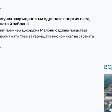
а
оучва завръщане към ядрената енергия след
ата ѝ забрана
ият премиер Джорджа Мелони отдавна представя
нергия като "лек за гаснещата икономика" на страната.
а
ВО