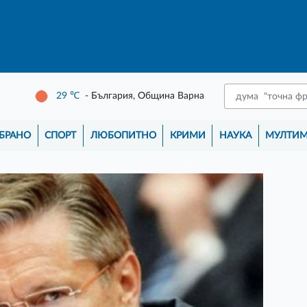
29
℃
- България, Община Варна
БРАНО
СПОРТ
ЛЮБОПИТНО
КРИМИ
НАУКА
МУЛТИ