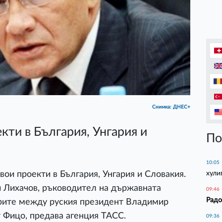
Снимка: ДНЕС+
кти в България, Унгария и
По
10:05
хули
вои проекти в България, Унгария и Словакия.
й Лихачов, ръководител на държавната
09:46
Радо
орите между руския президент Владимир
 Фицо, предава агенция ТАСС.
09:36