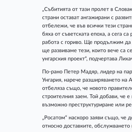
„Събитията от тази пролет в Словаки
страни остават ангажирани с развит
отбележи, че във всички тези стр
бяха от съветската епоха, а сега са
работа с гориво. Ще продължим да 
ще развиваме тези, които вече са 
унгарския проект“, подчертава Лиха
По-рано Петер Мадяр, лидер на парт
Унгария, нарече разширяването на 
отбеляза също, че новото правител
строителния заем. Той добави, че 
възможно преструктуриране или ре
„Росатом“ наскоро заяви също, че 
относно доставките, обслужването 