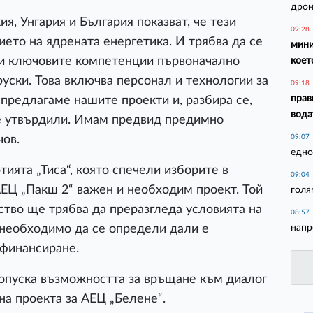
дрон
я, Унгария и България показват, че тези
09:28
ието на ядрената енергетика. И трябва да се
мини
ани ключовите компетенции първоначално
коет
 руски. Това включва персонал и технологии за
09:18
прав
предлагаме нашите проекти и, разбира се,
вода
се утвърдили. Имам предвид предимно
чов.
09:07
едно
ията „Тиса“, която спечели изборите в
09:04
АЕЦ „Пакш 2“ важен и необходим проект. Той
голя
ство ще трябва да преразгледа условията на
08:57
напр
е необходимо да се определи дали е
финансиране.
допуска възможността за връщане към диалог
на проекта за АЕЦ „Белене“.