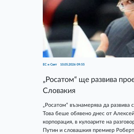
ЕС и Свят
10.05.2026 09:55
„Росатом“ ще развива прое
Словакия
„Росатом“ възнамерява да развива с
Това беше обявено днес от Алексе
корпорация, в кулоарите на разгов
Путин и словашкия премиер Роберт