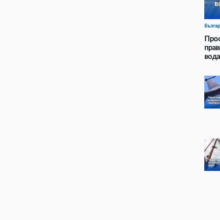
Бълга
Проф
прав
вода