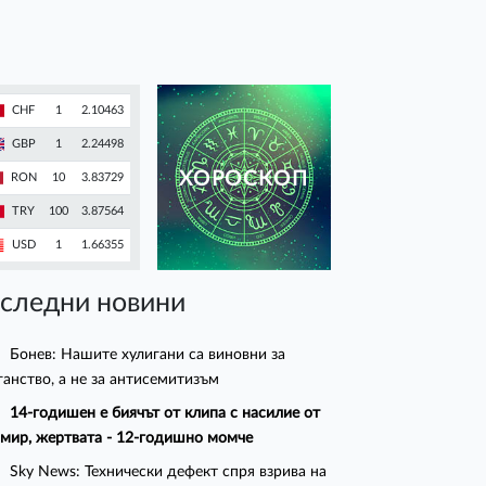
CHF
1
2.10463
GBP
1
2.24498
ХОРОСКОП
RON
10
3.83729
TRY
100
3.87564
USD
1
1.66355
следни новини
Бонев: Нашите хулигани са виновни за
ганство, а не за антисемитизъм
14-годишен е биячът от клипа с насилие от
мир, жертвата - 12-годишно момче
Sky News: Технически дефект спря взрива на