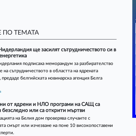
 ПО ТЕМАТА
Нидерландия ще засилят сътрудничеството си в
 енергетика
идерлания подписаха меморандум за разбирателство
не на сътрудничеството в областта на ядрената
, предаде белгийската новинарска агенция Белга
а
ени от ядрени и НЛО програми на САЩ са
 безследно или са открити мъртви
цията на Белия дом проверява случаите с
та смърт или изчезване на поне 10 високопоставени
сперти.