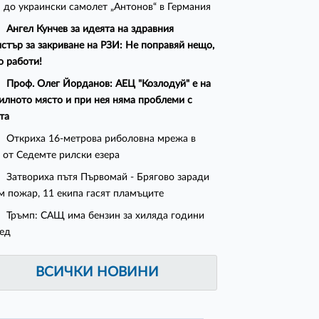
 до украински самолет „Антонов“ в Германия
Ангел Кунчев за идеята на здравния
стър за закриване на РЗИ: Не поправяй нещо,
о работи!
Проф. Олег Йорданов: АЕЦ "Козлодуй" е на
илното място и при нея няма проблеми с
та
Откриха 16-метрова риболовна мрежа в
 от Седемте рилски езера
Затвориха пътя Първомай - Брягово заради
м пожар, 11 екипа гасят пламъците
Тръмп: САЩ има бензин за хиляда години
ед
ВСИЧКИ НОВИНИ