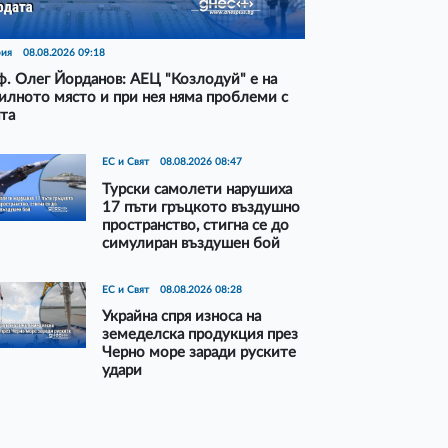
рия
08.08.2026 09:18
. Олег Йорданов: АЕЦ "Козлодуй" е на
илното място и при нея няма проблеми с
та
ЕС и Свят
08.08.2026 08:47
Турски самолети нарушиха
17 пъти гръцкото въздушно
пространство, стигна се до
симулиран въздушен бой
ЕС и Свят
08.08.2026 08:28
Украйна спря износа на
земеделска продукция през
Черно море заради руските
удари