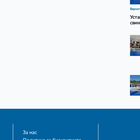
Варна
Уста
свин
За нас