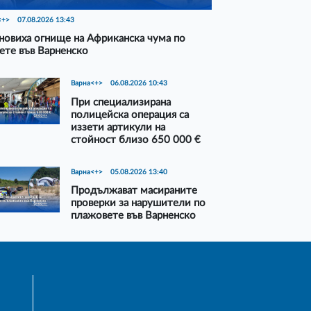
<+>
07.08.2026 13:43
новиха огнище на Африканска чума по
ете във Варненско
Варна<+>
06.08.2026 10:43
При специализирана
полицейска операция са
иззети артикули на
стойност близо 650 000 €
Варна<+>
05.08.2026 13:40
Продължават масираните
проверки за нарушители по
плажовете във Варненско