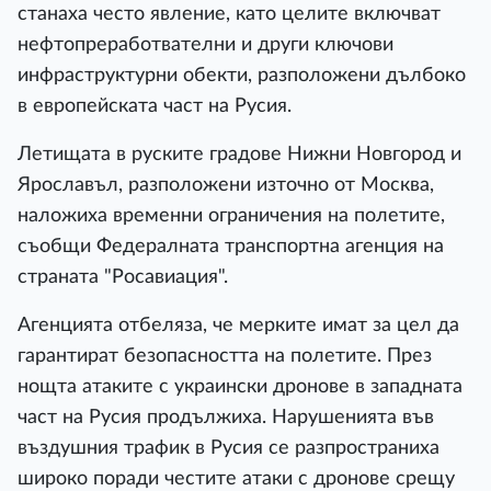
станаха често явление, като целите включват
нефтопреработвателни и други ключови
инфраструктурни обекти, разположени дълбоко
в европейската част на Русия.
Летищата в руските градове Нижни Новгород и
Ярославъл, разположени източно от Москва,
наложиха временни ограничения на полетите,
съобщи Федералната транспортна агенция на
страната "Росавиация".
Агенцията отбеляза, че мерките имат за цел да
гарантират безопасността на полетите. През
нощта атаките с украински дронове в западната
част на Русия продължиха. Нарушенията във
въздушния трафик в Русия се разпространиха
широко поради честите атаки с дронове срещу