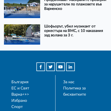
за нарушители по плажовете във
Варненско
Шофьорът, убил музикант от
оркестъра на ВМС, с 10 наказания
зад волана за 3 г.
България
За нас
ЕС и Свят
Политика за
Варна<+>
бисквитките
Избрано
Спорт