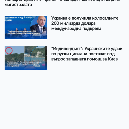
магистралата
Украйна е получила колосалните
200 милиарда долара
международна подкрепа
"Индипендънт": Украинските удари
по руски цивилни поставят под
въпрос западната помощ за Киев