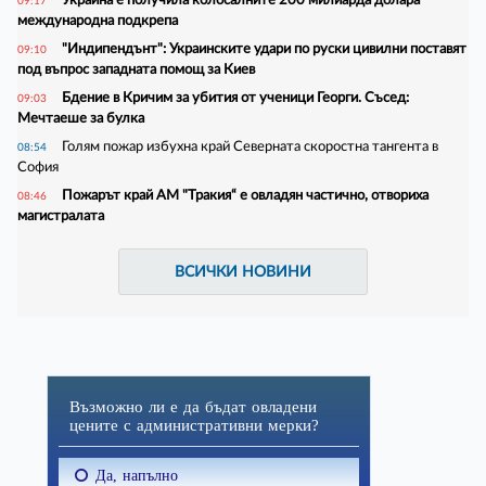
09:17
международна подкрепа
"Индипендънт": Украинските удари по руски цивилни поставят
09:10
под въпрос западната помощ за Киев
Бдение в Кричим за убития от ученици Георги. Съсед:
09:03
Мечтаеше за булка
Голям пожар избухна край Северната скоростна тангента в
08:54
София
Пожарът край АМ "Тракия“ е овладян частично, отвориха
08:46
магистралата
ВСИЧКИ НОВИНИ