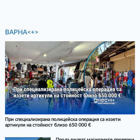
ВАРНА<+>
При специализирана полицейска операция са иззети
артикули на стойност близо 650 000 €
Продължават масираните проверки