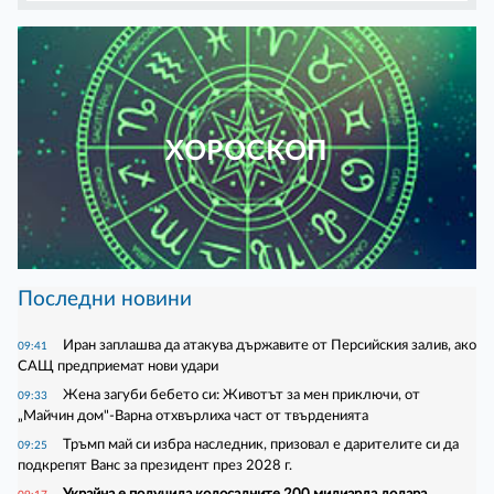
ХОРОСКОП
Последни новини
Иран заплашва да атакува държавите от Персийския залив, ако
09:41
САЩ предприемат нови удари
Жена загуби бебето си: Животът за мен приключи, от
09:33
„Майчин дом"-Варна отхвърлиха част от твърденията
Тръмп май си избра наследник, призовал е дарителите си да
09:25
подкрепят Ванс за президент през 2028 г.
Украйна е получила колосалните 200 милиарда долара