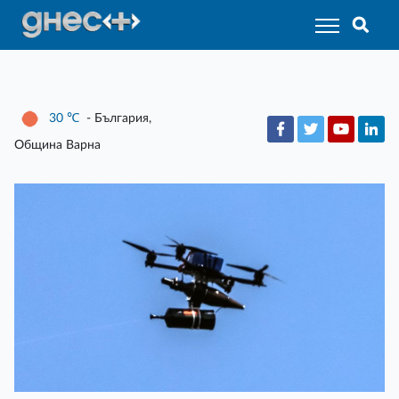
30
℃
- България,
Община Варна