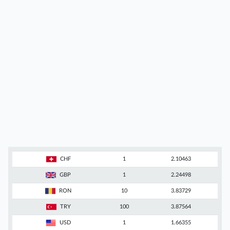
CHF
1
2.10463
GBP
1
2.24498
RON
10
3.83729
TRY
100
3.87564
USD
1
1.66355