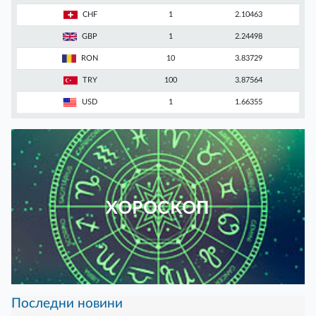
CHF
1
2.10463
GBP
1
2.24498
RON
10
3.83729
TRY
100
3.87564
USD
1
1.66355
ХОРОСКОП
Последни новини