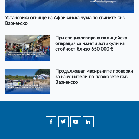
Установиха огнище на Африканска чума по свинете във
Варненско
При специализирана полицейска
операция са иззети артикули на
стойност близо 650 000 €
Продължават масираните проверки
за нарушители по плажовете във
Варненско