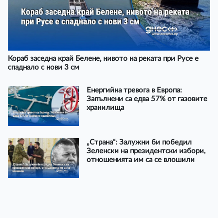
Кораб заседна край Белене, нивото на реката при Русе е
спаднало с нови 3 см
Енергийна тревога в Европа:
Запълнени са едва 57% от газовите
хранилища
„Страна“: Залужни би победил
Зеленски на президентски избори,
отношенията им са се влошили