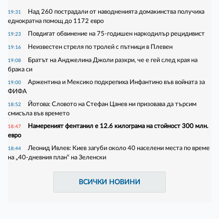
Над 260 пострадали от наводненията домакинства получиха
19:31
еднократна помощ до 1172 евро
Повдигат обвинение на 75-годишен наркодилър рецидивист
19:23
Неизвестен стреля по тролей с пътници в Плевен
19:16
Братът на Анджелина Джоли разкри, че е гей след края на
19:08
брака си
Аржентина и Мексико подкрепиха Инфантино във войната за
19:00
ФИФА
Йотова: Словото на Стефан Цанев ни призовава да търсим
18:52
смисъла във времето
Намереният фентанил е 12.6 килограма на стойност 300 млн.
18:47
евро
Леонид Ивлев: Киев загуби около 40 населени места по време
18:44
на „40-дневния план“ на Зеленски
ВСИЧКИ НОВИНИ