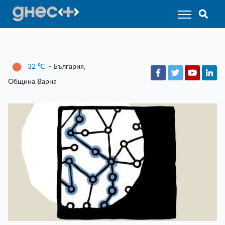
32
℃
- България,
Община Варна