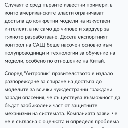
Случаят е сред първите известни примери, в
които американските власти ограничават
достъпа до конкретни модели на изкуствен
интелект, а не само до чипове и хардуер за
тяхното разработване. Досега експортният
контрол на САЩ беше насочен основно към
полупроводници и технологии за обучение на
модели, особено по отношение на Китай.
Според "Антропик" правителството е издало
разпореждане за спиране на достъпа до
моделите за всички чуждестранни граждани
заради опасения, че съществува възможност да
бъдат заобиколени част от защитните
механизми на системата. Компанията заяви, че
не е съгласна с оценката и определя проблема