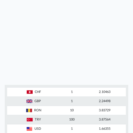
CHF
1
2.10463
GBP
1
2.24498
RON
10
3.83729
TRY
100
3.87564
USD
1
1.66355