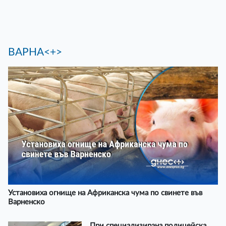
ВАРНА<+>
Установиха огнище на Африканска чума по свинете във
Варненско
При специализирана полицейска