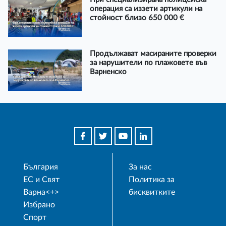
операция са иззети артикули на
стойност близо 650 000 €
Продължават масираните проверки
за нарушители по плажовете във
Варненско
България
За нас
ЕС и Свят
Политика за
Варна<+>
бисквитките
Избрано
Спорт