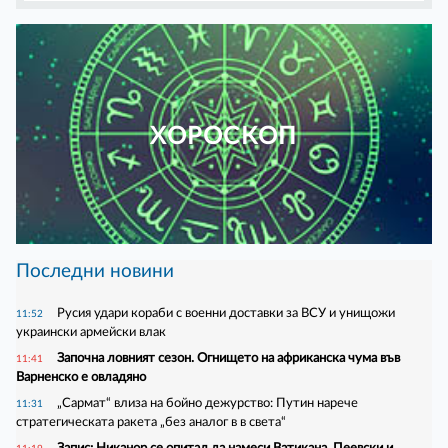
ХОРОСКОП
Последни новини
Русия удари кораби с военни доставки за ВСУ и унищожи
11:52
украински армейски влак
Започна ловният сезон. Огнището на африканска чума във
11:41
Варненско е овладяно
„Сармат“ влиза на бойно дежурство: Путин нарече
11:31
стратегическата ракета „без аналог в в света“
Запис: Никанор се опитал да намеси Ватикана, Пеевски и