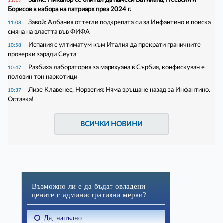
11:19
Борисов в избора на патриарх през 2024 г.
Завой: Албания оттегли подкрепата си за Инфантино и поиска
11:08
смяна на властта във ФИФА
Испания с ултиматум към Италия да прекрати граничните
10:58
проверки заради Сеута
Разбиха лаборатория за марихуана в Сърбия, конфискуван е
10:47
половин тон наркотици
Лизе Клавенес, Норвегия: Няма връщане назад за Инфантино.
10:37
Оставка!
ВСИЧКИ НОВИНИ