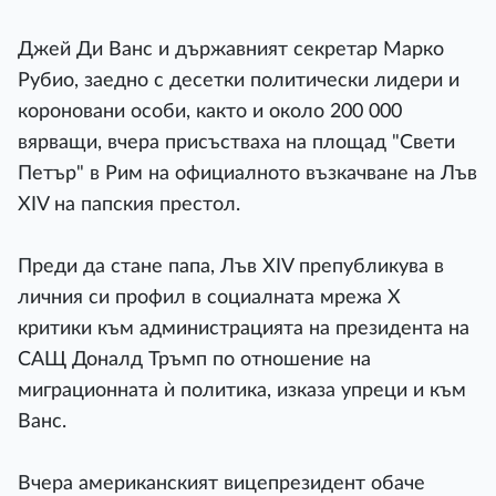
Джей Ди Ванс и държавният секретар Марко
Рубио, заедно с десетки политически лидери и
короновани особи, както и около 200 000
вярващи, вчера присъстваха на площад "Свети
Петър" в Рим на официалното възкачване на Лъв
XIV на папския престол.
Преди да стане папа, Лъв XIV препубликува в
личния си профил в социалната мрежа Х
критики към администрацията на президента на
САЩ Доналд Тръмп по отношение на
миграционната ѝ политика, изказа упреци и към
Ванс.
Вчера американският вицепрезидент обаче