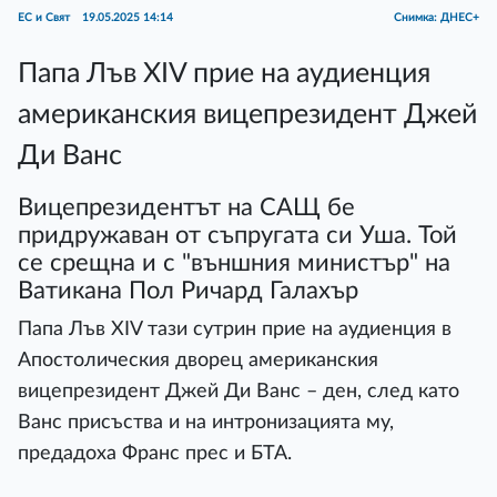
ЕС и Свят
19.05.2025 14:14
Снимка: ДНЕС+
Папа Лъв XIV прие на аудиенция
американския вицепрезидент Джей
Ди Ванс
Вицепрезидентът на САЩ бе
придружаван от съпругата си Уша. Той
се срещна и с "външния министър" на
Ватикана Пол Ричард Галахър
Папа Лъв XIV тази сутрин прие на аудиенция в
Апостолическия дворец американския
вицепрезидент Джей Ди Ванс – ден, след като
Ванс присъства и на интронизацията му,
предадоха Франс прес и БТА.