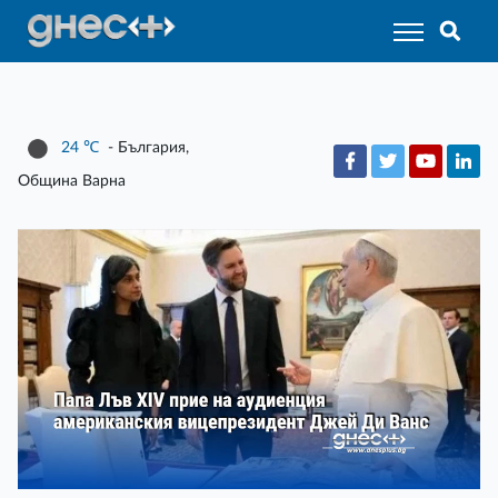
24
℃
- България,
Община Варна