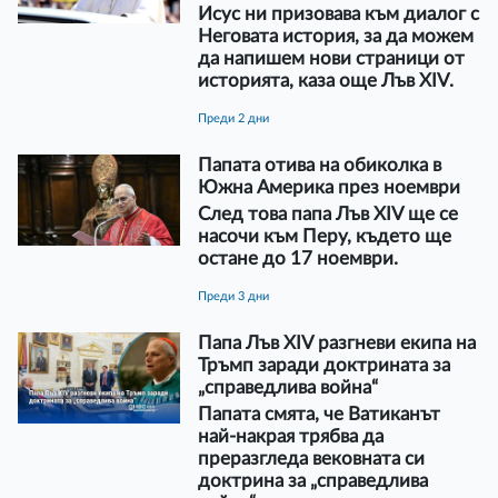
Исус ни призовава към диалог с
Неговата история, за да можем
да напишем нови страници от
историята, каза още Лъв XIV.
преди 2 дни
Папата отива на обиколка в
Южна Америка през ноември
След това папа Лъв XIV ще се
насочи към Перу, където ще
остане до 17 ноември.
преди 3 дни
Папа Лъв XIV разгневи екипа на
Тръмп заради доктрината за
„справедлива война“
Папата смята, че Ватиканът
най-накрая трябва да
преразгледа вековната си
доктрина за „справедлива