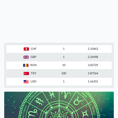
CHF
1
2.10463
GBP
1
2.24498
RON
10
3.83729
TRY
100
3.87564
USD
1
1.66355