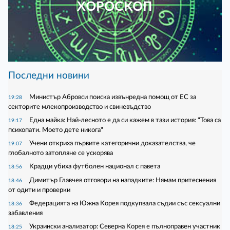
ХОРОСКОП
Последни новини
Министър Абровси поиска извънредна помощ от ЕС за
19:28
секторите млекопроизводство и свиневъдство
Една майка: Най-лесното е да си кажем в тази история: "Това са
19:17
психопати. Моето дете никога"
Учени откриха първите категорични доказателства, че
19:07
глобалното затопляне се ускорява
Крадци убиха футболен национал с павета
18:56
Димитър Главчев отговори на нападките: Нямам притеснения
18:46
от одити и проверки
Федерацията на Южна Корея подкупвала съдии със сексуални
18:36
забавления
Украински анализатор: Северна Корея е пълноправен участник
18:25