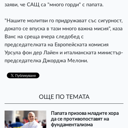
заяви, че САЩ са "много горди" с папата.
"Нашите молитви го придружават със сигурност,
докато се впуска в тази много важна мисия", каза
Ванс на среща вчера следобед с
председателката на Европейската комисия
Урсула фон дер Лайен и италианската министър-
председателка Джорджа Мелони.
ОЩЕ ПО ТЕМАТА
Папата призова младите хора
да се противопоставят на
фундаментализма