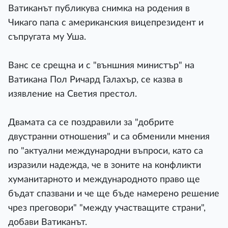
Ватиканът публикува снимка на родения в
Чикаго папа с американския вицепрезидент и
съпругата му Уша.
Ванс се срещна и с "външния министър" на
Ватикана Пол Ричард Галахър, се казва в
изявление на Светия престол.
Двамата са се поздравили за "добрите
двустранни отношения" и са обменили мнения
по "актуални международни въпроси, като са
изразили надежда, че в зоните на конфликти
хуманитарното и международното право ще
бъдат спазвани и че ще бъде намерено решение
чрез преговори" "между участващите страни",
добави Ватиканът.