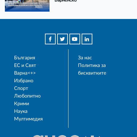
Варненско
България
За нас
ЕС и Свят
Политика за
Варна<+>
бисквитките
Избрано
Спорт
Любопитно
Крими
Наука
Мултимедия