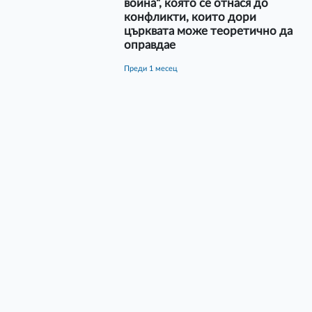
война“, която се отнася до
конфликти, които дори
църквата може теоретично да
оправдае
преди 1 месец