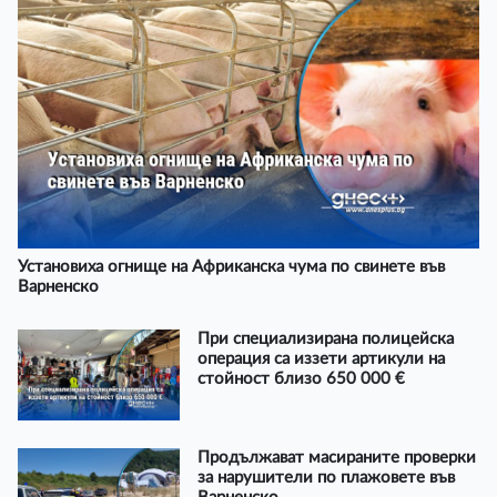
Установиха огнище на Африканска чума по свинете във
Варненско
При специализирана полицейска
операция са иззети артикули на
стойност близо 650 000 €
Продължават масираните проверки
за нарушители по плажовете във