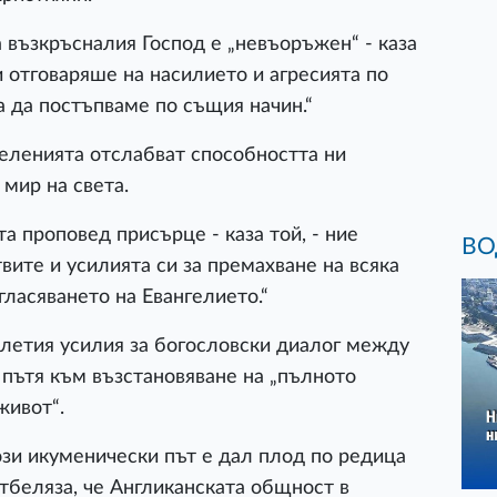
 възкръсналия Господ е „невъоръжен“ - каза
ги отговаряше на насилието и агресията по
а да постъпваме по същия начин.“
деленията отслабват способността ни
мир на света.
а проповед присърце - каза той, - ние
ВО
вите и усилията си за премахване на всяка
гласяването на Евангелието.“
летия усилия за богословски диалог между
 пътя към възстановяване на „пълното
живот“.
ози икуменически път е дал плод по редица
отбеляза, че Англиканската общност в