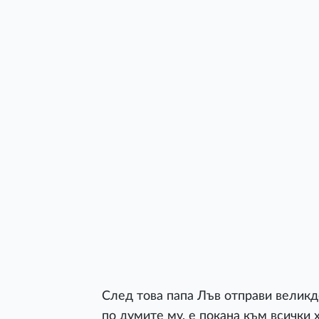
След това папа Лъв отправи великде
по думите му, е покана към всички 