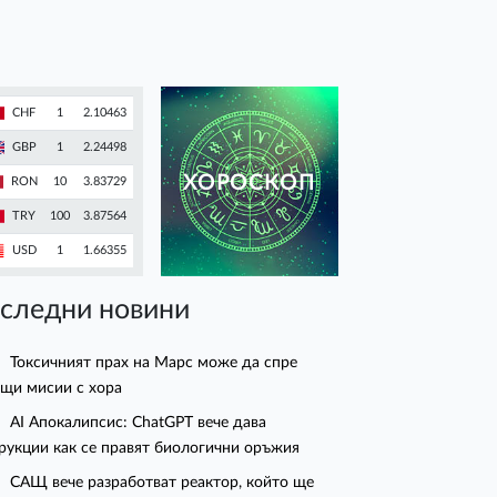
CHF
1
2.10463
GBP
1
2.24498
ХОРОСКОП
RON
10
3.83729
TRY
100
3.87564
USD
1
1.66355
следни новини
Токсичният прах на Марс може да спре
щи мисии с хора
AI Апокалипсис: ChatGPT вече дава
рукции как се правят биологични оръжия
САЩ вече разработват реактор, който ще