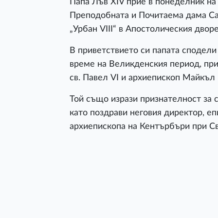
Папа Лъв XIV прие в понеделник на
Преподобната и Почитаема дама Сар
„Урбан VIII“ в Апостолическия дворе
В приветствието си папата сподели
време на Великденския период, пр
св. Павел VI и архиепископ Майкъл 
Той също изрази признателност за 
като поздрави неговия директор, е
архиепископа на Кентърбъри при Св