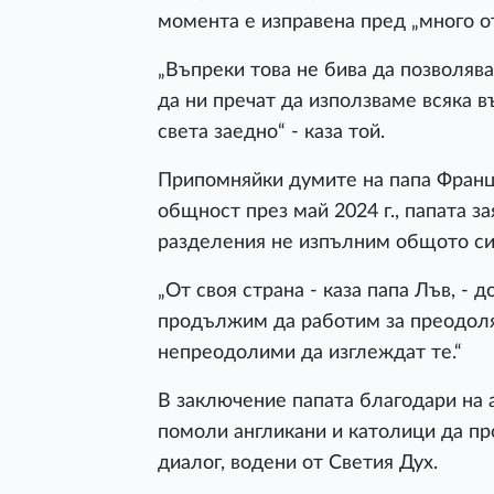
момента е изправена пред „много о
„Въпреки това не бива да позволя
да ни пречат да използваме всяка 
света заедно“ - каза той.
Припомняйки думите на папа Франц
общност през май 2024 г., папата з
разделения не изпълним общото си 
„От своя страна - каза папа Лъв, - 
продължим да работим за преодоля
непреодолими да изглеждат те.“
В заключение папата благодари на 
помоли англикани и католици да пр
диалог, водени от Светия Дух.