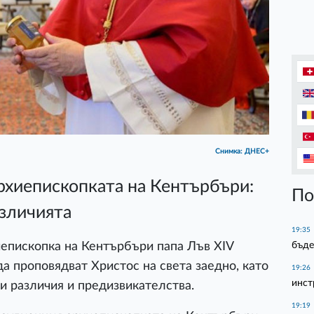
Снимка: ДНЕС+
архиепископката на Кентърбъри:
По
азличията
19:35
бъде
иепископка на Кентърбъри папа Лъв XIV
а проповядват Христос на света заедно, като
19:26
инст
и различия и предизвикателства.
19:19