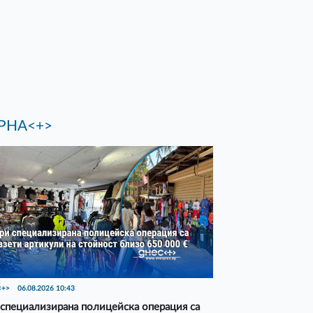
РНА<+>
<+>
06.08.2026 10:43
специализирана полицейска операция са