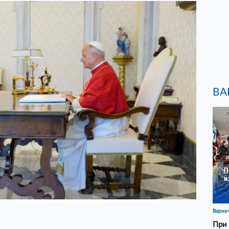
ВА
Варна
При 