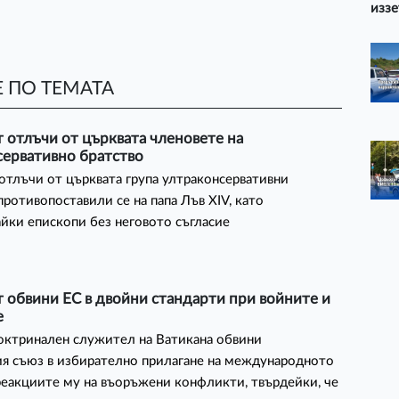
иззе
 ПО ТЕМАТА
 отлъчи от църквата членовете на
сервативно братство
отлъчи от църквата група ултраконсервативни
противопоставили се на папа Лъв XIV, като
йки епископи без неговото съгласие
 обвини ЕС в двойни стандарти при войните и
е
октринален служител на Ватикана обвини
я съюз в избирателно прилагане на международното
реакциите му на въоръжени конфликти, твърдейки, че