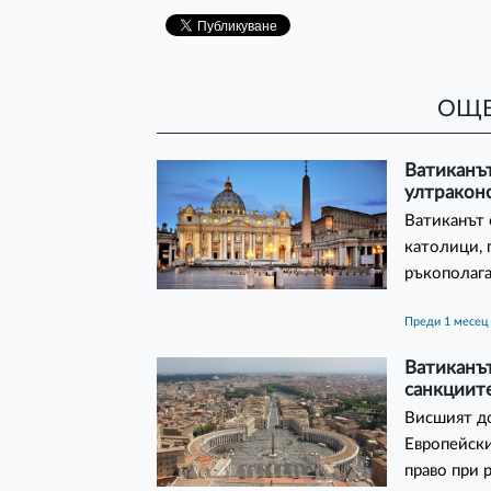
ОЩЕ
Ватиканът
ултракон
Ватиканът 
католици, 
ръкополага
преди 1 месец
Ватиканът
санкциит
Висшият д
Европейски
право при 