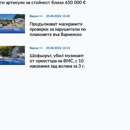
ти артикули на стойност близо 650 000 €
Варна<+>
05.08.2026 13:40
Продължават масираните
проверки за нарушители по
плажовете във Варненско
Варна<+>
05.08.2026 13:15
Шофьорът, убил музикант
от оркестъра на ВМС, с 10
наказания зад волана за 3 г.