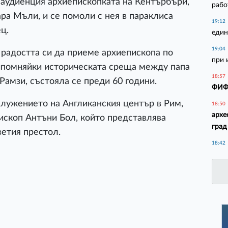
 аудиенция архиепископката на Кентърбъри,
рабо
а Мъли, и се помоли с нея в параклиса
19:12
ц.
един
19:04
 радостта си да приеме архиепископа по
при 
ипомняйки историческата среща между папа
18:57
Рамзи, състояла се преди 60 години.
ФИФА
служението на Англиканския център в Рим,
18:50
архе
пископ Антъни Бол, който представлява
град
етия престол.
18:42