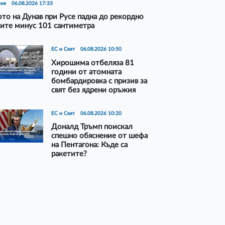
рия
06.08.2026 17:33
то на Дунав при Русе падна до рекордно
ите минус 101 сантиметра
ЕС и Свят
06.08.2026 10:50
Хирошима отбеляза 81
години от атомната
бомбардировка с призив за
свят без ядрени оръжия
ЕС и Свят
06.08.2026 10:20
Доналд Тръмп поискал
спешно обяснение от шефа
на Пентагона: Къде са
ракетите?