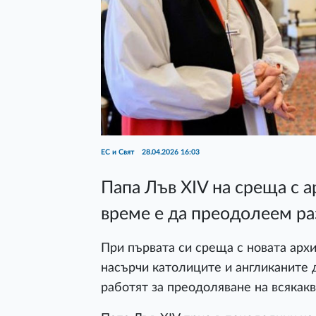
ЕС и Свят
28.04.2026 16:03
Папа Лъв XIV на среща с 
време е да преодолеем р
При първата си среща с новата арх
насърчи католиците и англиканите д
работят за преодоляване на всякакв