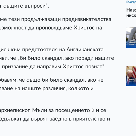
Бълга
т същите въпроси“.
Ниво
ниск
ваме тези продължаващи предизвикателства
възможност да проповядваме Христос на
иск към предстоятеля на Англиканската
аяви, че „би било скандал, ако поради нашите
призвание да направим Христос познат“.
добавям, че също би било скандал, ако не
ване на нашите различия, колкото и
архиепископ Мъли за посещението ѝ и се
одължат да вървят заедно в приятелство и