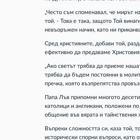
„Често съм споменавал, че мирът на
той. - Това е така, защото Той вина
невъоръжен начин, като ни приканв
Сред християните, добави той, раз
ефективно да предаваме Христовия 
„Ако светът трябва да приеме нашат
трябва да бъдем постоянни в молит
пречка, която възпрепятства провъз
Папа Лъв припомни многото десети
католици и англикани, положени по
общение във вярата и тайнствения 
Въпреки сложността си, каза той, т
исторически спорни въпроси, като 