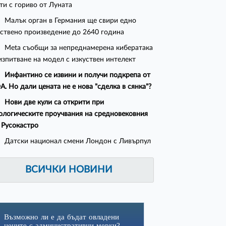
ти с гориво от Луната
Малък орган в Германия ще свири едно
ствено произведение до 2640 година
Meta съобщи за непреднамерена кибератака
изпитване на модел с изкуствен интелект
Инфантино се извини и получи подкрепа от
. Но дали цената не е нова "сделка в сянка"?
Нови две кули са открити при
ологическите проучвания на средновековния
 Русокастро
Датски национал смени Лондон с Ливърпул
ВСИЧКИ НОВИНИ