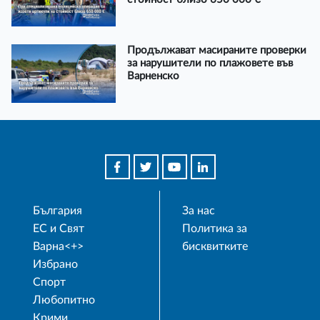
Продължават масираните проверки
за нарушители по плажовете във
Варненско
България
За нас
ЕС и Свят
Политика за
Варна<+>
бисквитките
Избрано
Спорт
Любопитно
Крими