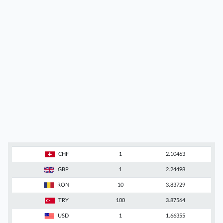
CHF
1
2.10463
GBP
1
2.24498
RON
10
3.83729
TRY
100
3.87564
USD
1
1.66355