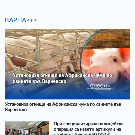
ВАРНА<+>
Установиха огнище на Африканска чума по свинете във
Варненско
При специализирана полицейска
операция са иззети артикули на
стойност близо 650 000 €