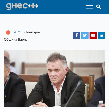
20
℃
- България,
Община Варна