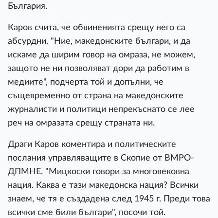
България.
Каров счита, че обвиненията срещу него са
абсурдни. "Ние, македонските българи, и да
искаме да ширим говор на омраза, не можем,
защото не ни позволяват дори да работим в
медиите", подчерта той и допълни, че
същевременно от страна на македонските
журналисти и политици непрекъснато се лее
реч на омразата срещу страната ни.
Драги Каров коментира и политическите
послания управляващите в Скопие от ВМРО-
ДПМНЕ. "Мицкоски говори за многовековна
нация. Каква е тази македонска нация? Всички
знаем, че тя е създадена след 1945 г. Преди това
всички сме били българи", посочи той.