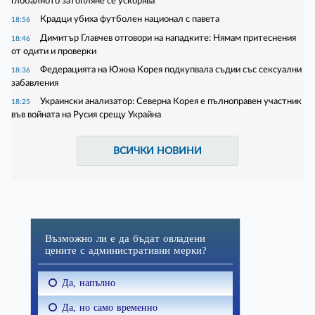
глобалното затопляне се ускорява
Крадци убиха футболен национал с павета
18:56
Димитър Главчев отговори на нападките: Нямам притеснения
18:46
от одити и проверки
Федерацията на Южна Корея подкупвала съдии със сексуални
18:36
забавления
Украински анализатор: Северна Корея е пълноправен участник
18:25
във войната на Русия срещу Украйна
ВСИЧКИ НОВИНИ