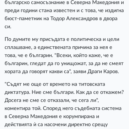
българско самосъзнание в Северна Македония и
преди години стана известен и с това, че издигна
бюст-паметник на Тодор Александров в двора
си.
По думите му присъдата е политическа и цели
сплашване, а единствената причина за нея е
това, че е българин. "Всеки, който каже, че е
българин, гледат да го унищожат, за да не смеят
хората да говорят какви са", заяви Драги Каров.
"Съдят ме още от времето на титовската
диктатура. Ние сме българи. Как да се откажем?
Досега не сме се отказали, че сега ли",
коментира той. Според него съдебната система
в Северна Македония е корумпирана и
действията ѝ са насочени директно срещу