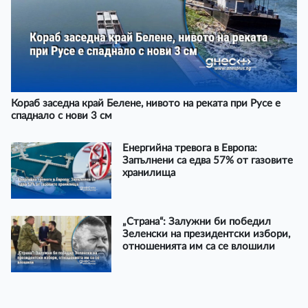
Кораб заседна край Белене, нивото на реката при Русе е
спаднало с нови 3 см
Енергийна тревога в Европа:
Запълнени са едва 57% от газовите
хранилища
„Страна“: Залужни би победил
Зеленски на президентски избори,
отношенията им са се влошили