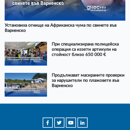
Установиха огнище на Африканска чума по свинете във
Варненско
При специализирана полицейска
операция са иззети артикули на
стойност близо 650 000 €
Продължават масираните проверки
за нарушители по плажовете във
Варненско