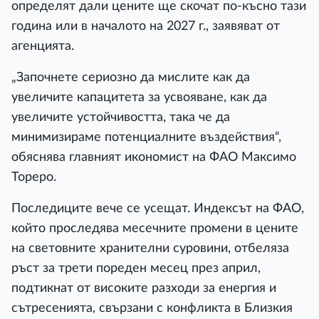
определят дали цените ще скочат по-късно тази
година или в началото на 2027 г., заявяват от
агенцията.
„Започнете сериозно да мислите как да
увеличите капацитета за усвояване, как да
увеличите устойчивостта, така че да
минимизираме потенциалните въздействия“,
обяснява главният икономист на ФАО Максимо
Тореро.
Последиците вече се усещат. Индексът на ФАО,
който проследява месечните промени в цените
на световните хранителни суровини, отбеляза
ръст за трети пореден месец през април,
подтикнат от високите разходи за енергия и
сътресенията, свързани с конфликта в Близкия