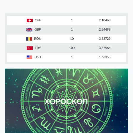
CHF
1
2.10463
GBP
1
2.24498
RON
10
3.83729
TRY
100
3.87564
USD
1
1.66355
ХОРОСКОП