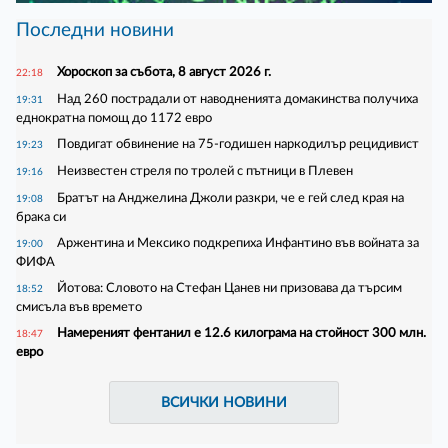
Последни новини
Хороскоп за събота, 8 август 2026 г.
22:18
Над 260 пострадали от наводненията домакинства получиха
19:31
еднократна помощ до 1172 евро
Повдигат обвинение на 75-годишен наркодилър рецидивист
19:23
Неизвестен стреля по тролей с пътници в Плевен
19:16
Братът на Анджелина Джоли разкри, че е гей след края на
19:08
брака си
Аржентина и Мексико подкрепиха Инфантино във войната за
19:00
ФИФА
Йотова: Словото на Стефан Цанев ни призовава да търсим
18:52
смисъла във времето
Намереният фентанил е 12.6 килограма на стойност 300 млн.
18:47
евро
ВСИЧКИ НОВИНИ