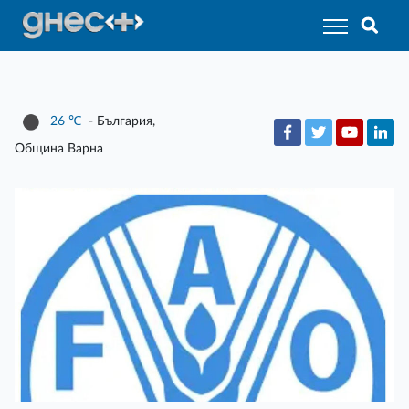
26
℃
- България,
Община Варна