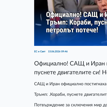
ЕС и Свят
15.06.2026 09:46
Официално! САЩ и Иран п
пуснете двигателите си! Н
САЩ и Иран официално постигнаха
Тръмп: .Кораби, пуснете двигателит
Потвърждение за сключения мир до