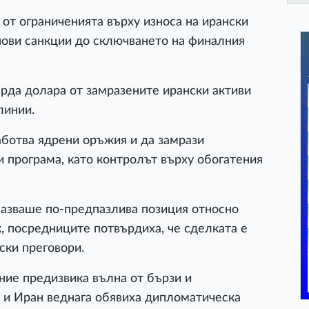
от ограниченията върху износа на ирански
 нови санкции до сключването на финалния
да долара от замразените ирански активи
линии.
аботва ядрени оръжия и да замрази
и програма, като контролът върху обогатения
пазваше по-предпазлива позиция относно
, посредниците потвърдиха, че сделката е
ски преговори.
ние предизвика вълна от бързи и
 и Иран веднага обявиха дипломатическа