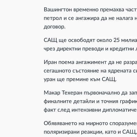
Вашингтон временно премахва част 
петрол и се ангажира да не налага
договор.
САЩ ще освободят около 25 милиар
чрез директни преводи и кредитни 
Иран поема ангажимент да не разр
сегашното състояние на ядрената с
уран ще премине към САЩ.
Макар Техеран първоначално да за
финалните детайли и точния график
факт след интензивни дипломатиче
Обявяването на мирното споразуме
поляризирани реакции, като и САЩ,