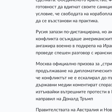
готовност да вдигнат своите санкц
условие, че свободата на корабопл
да се възстанови на практика.
Русия запази по-дистанцирана, но а
конфликта осъждаше американските 
ангажира военно в подкрепа на Ира
проведе спешен разговор с иранския
Москва официално призова за „стри
продължаване на дипломатическите 
че конфликтът не е ескалирал до п
държавни медии коментират спораз
изтъквайки вътрешните протести в 
направил на Доналд Тръмп
Правителствата на Австралия и Но