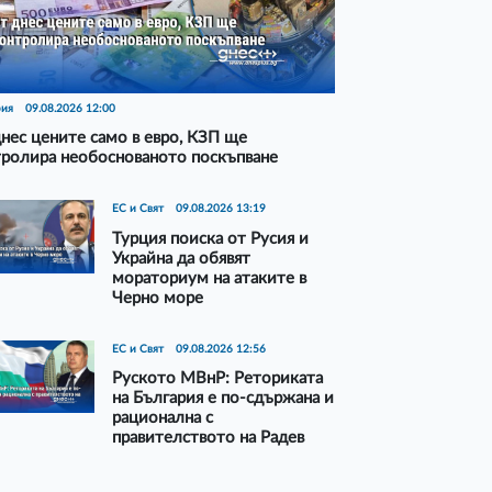
рия
09.08.2026 12:00
нес цените само в евро, КЗП ще
ролира необоснованото поскъпване
ЕС и Свят
09.08.2026 13:19
Турция поиска от Русия и
Украйна да обявят
мораториум на атаките в
Черно море
ЕС и Свят
09.08.2026 12:56
Руското МВнР: Реториката
на България е по-сдържана и
рационална с
правителството на Радев