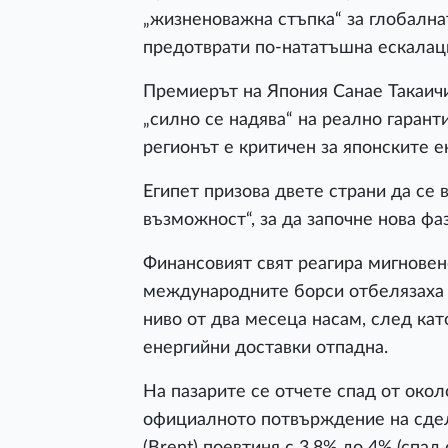
„жизненоважна стъпка“ за глобална
предотврати по-нататъшна ескалаци
Премиерът на Япония Санае Такаичи
„силно се надява“ на реално гарант
регионът е критичен за японските е
Египет призова двете страни да се
възможност“, за да започне нова фа
Финансовият свят реагира мигновен
международните борси отбелязаха з
ниво от два месеца насам, след кат
енергийни доставки отпадна.
На пазарите се отчете спад от окол
официалното потвърждение на сдел
(Brent) поевтиня с 3,8% до 4% (спад 