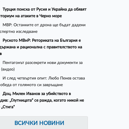
с
Турция поиска от Русия и Украйна да обявят
ториум на атаките в Черно море
МВР: Останките от дрона ще бъдат дадени
кспертно изследване
Руското МВнР: Реториката на България е
държана и рационална с правителството на
в
Пентагонът разсекрети нови документи за
(видео)
И след четвъртия опит: Любо Пенев остава
победа от голямото си завръщане
Доц. Милен Иванов за убийството в
див: „Глутницата“ се ражда, когато никой не
 „Стига“
ВСИЧКИ НОВИНИ