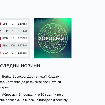
CHF
1
2.10463
GBP
1
2.24498
ХОРОСКОП
RON
10
3.83729
TRY
100
3.87564
USD
1
1.66355
следни новини
Бойко Борисов: Дронът край Кардам
зва, че трябва да развиваме военната си
стрия
Абровски: В последните 10 години не е
ена проверка на вноса на плодове и зеленчуци