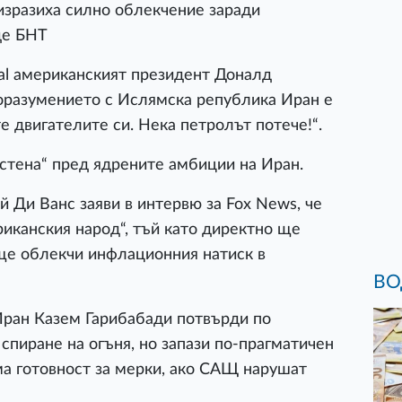
изразиха силно облекчение заради
де БНТ
ial американският президент Доналд
поразумението с Ислямска република Иран е
е двигателите си. Нека петролът потече!“.
„стена“ пред ядрените амбиции на Иран.
Ди Ванс заяви в интервю за Fox News, че
риканския народ“, тъй като директно ще
 ще облекчи инфлационния натиск в
ВО
ран Казем Гарибабади потвърди по
спиране на огъня, но запази по-прагматичен
има готовност за мерки, ако САЩ нарушат