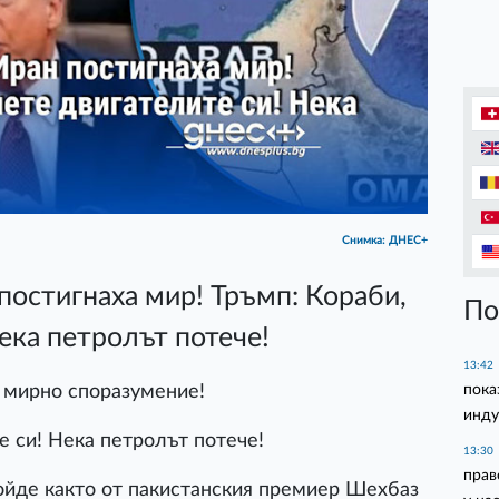
Снимка: ДНЕС+
остигнаха мир! Тръмп: Кораби,
По
ека петролът потече!
13:42
пока
 мирно споразумение!
инду
е си! Нека петролът потече!
13:30
прав
йде както от пакистанския премиер Шехбаз