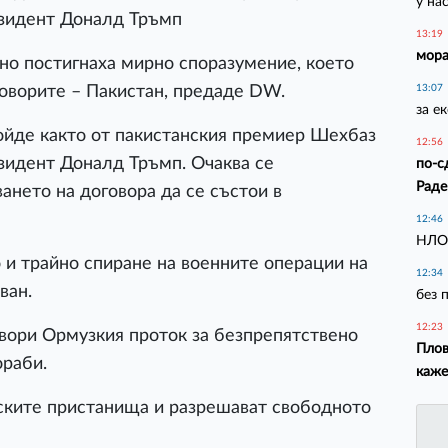
у на
езидент Доналд Тръмп
13:19
мора
о постигнаха мирно споразумение, което
оворите – Пакистан, предаде DW.
13:07
за е
йде както от пакистанския премиер Шехбаз
12:56
зидент Доналд Тръмп. Очаква се
по-с
Раде
нето на договора да се състои в
12:46
НЛО 
и трайно спиране на военните операции на
12:34
ван.
без 
12:23
вори Ормузкия проток за безпрепятствено
Плов
ораби.
каже
ските пристанища и разрешават свободното