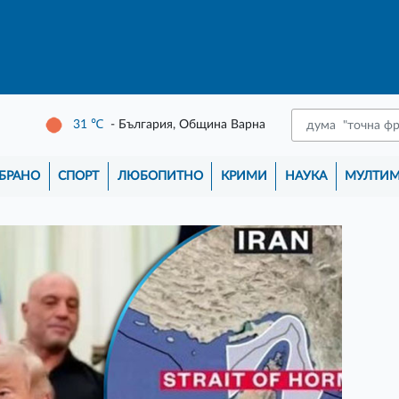
31
℃
- България, Община Варна
БРАНО
СПОРТ
ЛЮБОПИТНО
КРИМИ
НАУКА
МУЛТИ