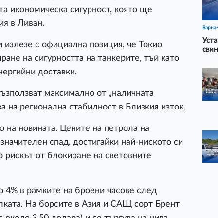
та икономическа сигурност, която ще
я в Ливан.
Варна
Уста
 излезе с официална позиция, че Токио
свин
иране на сигурността на танкерите, тъй като
нергийни доставки.
 възползват максимално от „наличната
за на регионална стабилност в Близкия изток.
о на новината. Цените на петрола на
начителен спад, достигайки най-ниското си
о рискът от блокиране на световните
о 4% в рамките на броени часове след
ката. На борсите в Азия и САЩ сорт Брент
с около 3,50 долара) и се търгува на нива