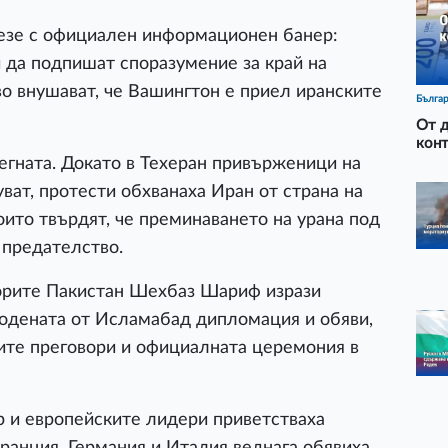
езе с официален информационен банер:
 да подпишат споразумение за край на
во внушават, че Вашингтон е приел иранските
Бълга
От д
конт
регната. Докато в Техеран привърженици на
ват, протести обхванаха Иран от страна на
оито твърдят, че преминаването на урана под
 предателство.
орите Пакистан Шехбаз Шариф изрази
водената от Исламабад дипломация и обяви,
ите преговори и официалната церемония в
 и европейските лидери приветстваха
ранция, Германия и Италия веднага обявиха