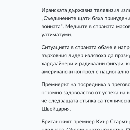
Иранската държавна телевизия изл
„Съединените щати бяха принудени
войната“. Медиите в страната масо
ултиматуми.
Ситуацията в страната обаче е нап
върховния лидер излязоха да празну
хардлайнери и радикални фигури, к
американски контрол е национално
Премиерът на посредника в прегов
огромно задоволство от успеха на 
че следващата стъпка са техническ
Швейцария.
Британският премиер Киър Стармър
сделката. Обединеното кралство, Ф