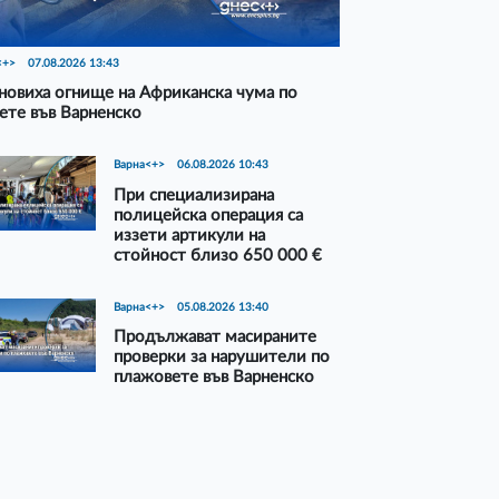
<+>
07.08.2026 13:43
новиха огнище на Африканска чума по
ете във Варненско
Варна<+>
06.08.2026 10:43
При специализирана
полицейска операция са
иззети артикули на
стойност близо 650 000 €
Варна<+>
05.08.2026 13:40
Продължават масираните
проверки за нарушители по
плажовете във Варненско