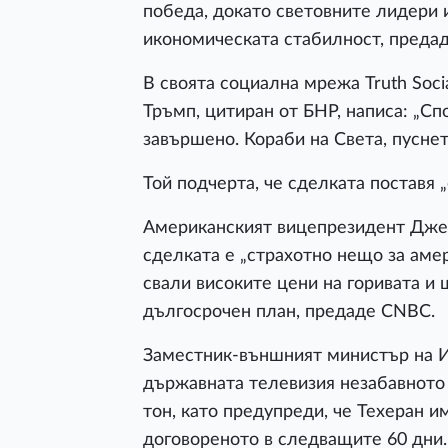
победа, докато световните лидери 
икономическата стабилност, преда
В своята социална мрежа Truth Soc
Тръмп, цитиран от БНР, написа: „С
завършено. Кораби на Света, пуснет
Той подчерта, че сделката поставя 
Американският вицепрезидент Джей 
сделката е „страхотно нещо за аме
свали високите цени на горивата и
дългосрочен план, предаде CNBC.
Заместник-външният министър на И
държавната телевизия незабавното 
тон, като предупреди, че Техеран 
договореното в следващите 60 дни.