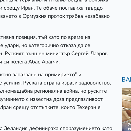
ии срещу Иран. Те обаче поставиха твърдо
аването в Ормузкия проток трябва незабавно
ктивна позиция, тъй като по време на
удари, но категорично отказа да се
н. Руският външен министър Сергей Лавров
 си колега Абас Арагчи.
ктно запазване на примирието“ и
ВА
усилия. Руската страна изрази задоволство,
ълномащабна регионална война, но руските
умението с известна доза предпазливост,
Иран срещу отстъпките, които Техеран е
ва Зеландия дефинираха споразумението като