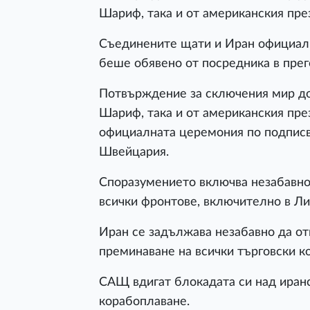
Шариф, така и от американския пр
Съединените щати и Иран официалн
беше обявено от посредника в прег
Потвърждение за сключения мир до
Шариф, така и от американския пре
официалната церемония по подписва
Швейцария.
Споразумението включва незабавно 
всички фронтове, включително в Ли
Иран се задължава незабавно да от
преминаване на всички търговски к
САЩ вдигат блокадата си над иран
корабоплаване.