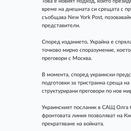
Това е новият подход, който прези
време на днешната си срещата с п
съобщава New York Post, позовавайк
представители.
Според изданието, Украйна е спрял
точково мирно споразумение, което
преговори с Москва.
В момента, според украински предс
подготовки за тристранна среща н
структурирани преговори по нов ми
Украинският посланик в САЩ Олга 
фронтовата линия позволяват на Ки
прекратяване на войната.