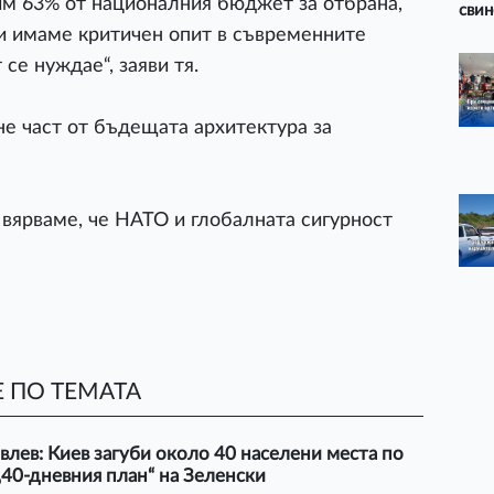
м 63% от националния бюджет за отбрана,
свин
и имаме критичен опит в съвременните
се нуждае“, заяви тя.
не част от бъдещата архитектура за
вярваме, че НАТО и глобалната сигурност
 ПО ТЕМАТА
лев: Киев загуби около 40 населени места по
„40-дневния план“ на Зеленски