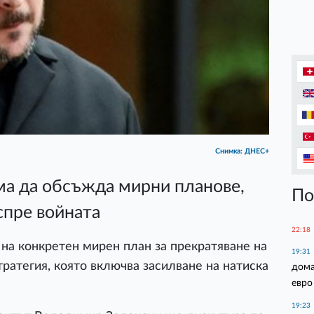
Снимка: ДНЕС+
яма да обсъжда мирни планове,
По
спре войната
22:18
 на конкретен мирен план за прекратяване на
19:31
тратегия, която включва засилване на натиска
дома
евро
19:23