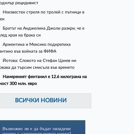
одилър рецидивист
Неизвестен стреля по тролей с пътници в
ен
Братът на Анджелина Джоли разкри, че е
след края на брака си
Аржентина и Мексико подкрепиха
нтино във войната за ФИФА
Йотова: Словото на Стефан Цанев ни
овава да търсим смисъла във времето
Намереният фентанил е 12.6 килограма на
ност 300 млн. евро
ВСИЧКИ НОВИНИ