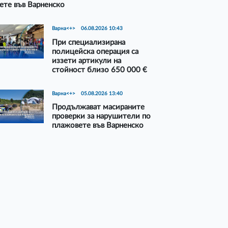
ете във Варненско
Варна<+>
06.08.2026 10:43
При специализирана
полицейска операция са
иззети артикули на
стойност близо 650 000 €
Варна<+>
05.08.2026 13:40
Продължават масираните
проверки за нарушители по
плажовете във Варненско