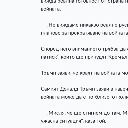
вижда реална готовност от страна н
войната.
„Не виждаме никакво реално руско
планове за прекратяване на войната“
Според него вниманието трябва да 
натиск“, които ще принудят Кремъл 
Тръмп заяви, че краят на войната м
Самият Доналд Тръмп заяви в навече
войната може да е по-близо, откол
„Мисля, че ще стигнем до там. Мис
ужасна ситуация“, каза той.