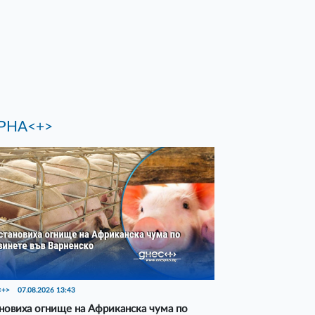
РНА<+>
<+>
07.08.2026 13:43
новиха огнище на Африканска чума по