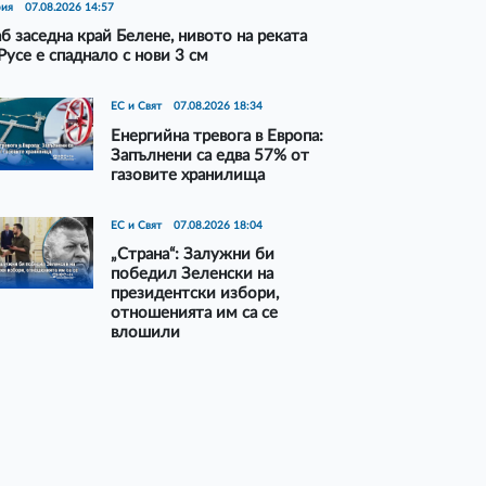
рия
07.08.2026 14:57
б заседна край Белене, нивото на реката
Русе е спаднало с нови 3 см
ЕС и Свят
07.08.2026 18:34
Енергийна тревога в Европа:
Запълнени са едва 57% от
газовите хранилища
ЕС и Свят
07.08.2026 18:04
„Страна“: Залужни би
победил Зеленски на
президентски избори,
отношенията им са се
влошили