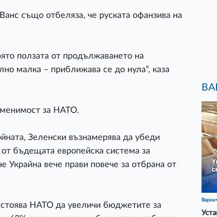
анс също отбеляза, че руската офанзива на
оято ползата от продължаването на
но малка – приближава се до нула“, каза
ВА
аменимост за НАТО.
ойната, Зеленски възнамерява да убеди
 от бъдещата европейска система за
е Украйна вече прави повече за отбрана от
Варна
стоява НАТО да увеличи бюджетите за
Уста