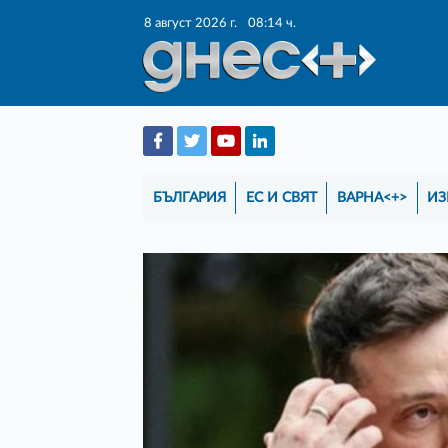
8 август 2026 г.
08:14 ч.
БЪЛГАРИЯ
ЕС И СВЯТ
ВАРНА<+>
ИЗ