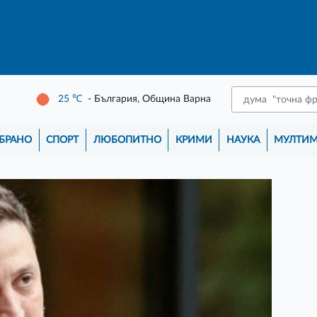
25
℃
- България, Община Варна
БРАНО
СПОРТ
ЛЮБОПИТНО
КРИМИ
НАУКА
МУЛТИ