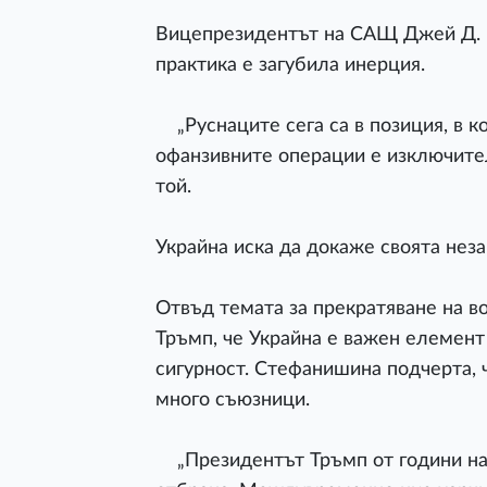
Вицепрезидентът на САЩ Джей Д. В
практика е загубила инерция.
„Руснаците сега са в позиция, в к
офанзивните операции е изключител
той.
Украйна иска да докаже своята нез
Отвъд темата за прекратяване на в
Тръмп, че Украйна е важен елемент
сигурност. Стефанишина подчерта, ч
много съюзници.
„Президентът Тръмп от години на