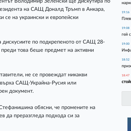
дентът Володимир Зеленски ще дискутира по
нарк
резидента на САЩ Доналд Тръмп в Анкара,
19:16
и се на украински и европейски
Плев
19:08
гей 
а дискусиите по подкрепеното от САЩ 28-
19:00
 преди това беше предмет на активни
Инфа
18:52
приз
тавители, не се провеждат никакви
18:47
стой
а върха САЩ-Украйна-Русия или
рен документ.
Стефанишина обясни, че промените на
ев да преразгледа подхода си за