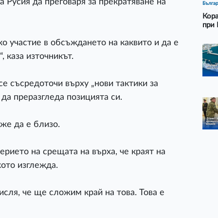
а Русия да преговаря за прекратяване на
Бълга
Кора
при 
 участие в обсъждането на каквито и да е
, каза източникът.
се съсредоточи върху „нови тактики за
да преразгледа позицията си.
оже да е близо.
рието на срещата на върха, че краят на
кото изглежда.
ля, че ще сложим край на това. Това е