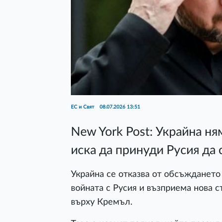
ЕС и Свят
08.07.2026 13:51
New York Post: Украйна н
иска да принуди Русия да 
Украйна се отказва от обсъждането
войната с Русия и възприема нова с
върху Кремъл.