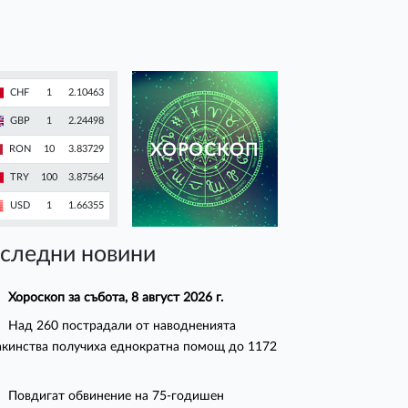
CHF
1
2.10463
GBP
1
2.24498
ХОРОСКОП
RON
10
3.83729
TRY
100
3.87564
USD
1
1.66355
следни новини
Хороскоп за събота, 8 август 2026 г.
Над 260 пострадали от наводненията
кинства получиха еднократна помощ до 1172
Повдигат обвинение на 75-годишен