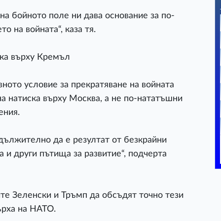
а бойното поле ни дава основание за по-
о на войната“, каза тя.
ска върху Кремъл
вното условие за прекратяване на войната
на натиска върху Москва, а не по-нататъшни
ения.
дължително да е резултат от безкрайни
 и други пътища за развитие“, подчерта
те Зеленски и Тръмп да обсъдят точно тези
ърха на НАТО.