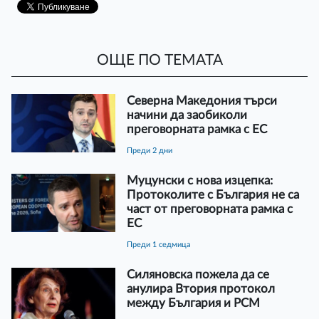
ОЩЕ ПО ТЕМАТА
Северна Македония търси
начини да заобиколи
преговорната рамка с ЕС
преди 2 дни
Муцунски с нова изцепка:
Протоколите с България не са
част от преговорната рамка с
ЕС
преди 1 седмица
Силяновска пожела да се
анулира Втория протокол
между България и РСМ