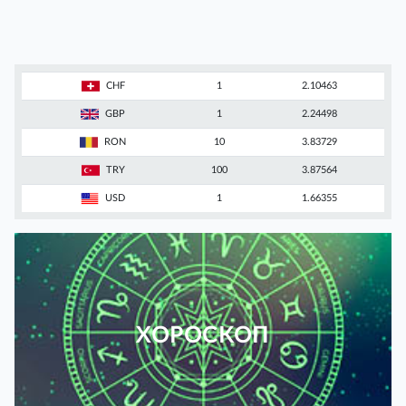
CHF
1
2.10463
GBP
1
2.24498
RON
10
3.83729
TRY
100
3.87564
USD
1
1.66355
ХОРОСКОП