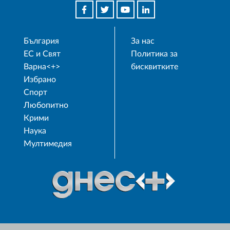
България
За нас
ЕС и Свят
Политика за
Варна<+>
бисквитките
Избрано
Спорт
Любопитно
Крими
Наука
Мултимедия