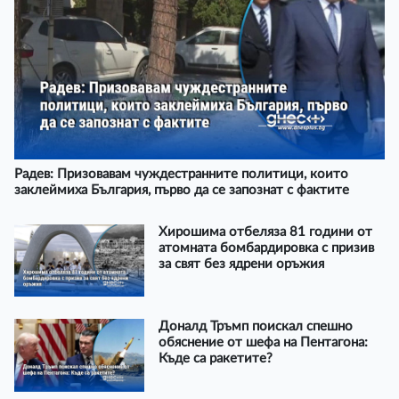
Радев: Призовавам чуждестранните политици, които
заклеймиха България, първо да се запознат с фактите
Хирошима отбеляза 81 години от
атомната бомбардировка с призив
за свят без ядрени оръжия
Доналд Тръмп поискал спешно
обяснение от шефа на Пентагона:
Къде са ракетите?