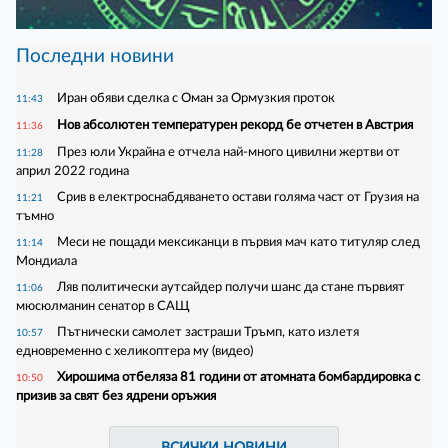
Последни новини
Иран обяви сделка с Оман за Ормузкия проток
11:43
Нов абсолютен температурен рекорд бе отчетен в Австрия
11:36
През юли Украйна е отчела най-много цивилни жертви от
11:28
април 2022 година
Срив в електроснабдяването остави голяма част от Грузия на
11:21
тъмно
Меси не пощади мексиканци в първия мач като титуляр след
11:14
Мондиала
Ляв политически аутсайдер получи шанс да стане първият
11:06
мюсюлманин сенатор в САЩ
Пътнически самолет застраши Тръмп, като излетя
10:57
едновременно с хеликоптера му (видео)
Хирошима отбеляза 81 години от атомната бомбардировка с
10:50
призив за свят без ядрени оръжия
ВСИЧКИ НОВИНИ