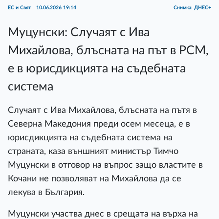
ЕС и Свят
10.06.2026 19:14
Снимка: ДНЕС+
Муцунски: Случаят с Ива
Михайлова, блъсната на път в РСМ,
е в юрисдикцията на съдебната
система
Случаят с Ива Михайлова, блъсната на пътя в
Северна Македония преди осем месеца, е в
юрисдикцията на съдебната система на
страната, каза външният министър Тимчо
Муцунски в отговор на въпрос защо властите в
Кочани не позволяват на Михайлова да се
лекува в България.
Муцунски участва днес в срещата на върха на