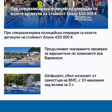
При специализирана полицейска операция са иззети
артикули на стойност близо 650 000 €
Продължават масираните проверки
за нарушители по плажовете във
Варненско
Шофьорът, убил музикант от
оркестъра на ВМС, с 10 наказания
зад волана за 3 г.