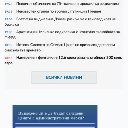
Повдигат обвинение на 75-годишен наркодилър рецидивист
19:23
Неизвестен стреля по тролей с пътници в Плевен
19:16
Братът на Анджелина Джоли разкри, че е гей след края на
19:08
брака си
Аржентина и Мексико подкрепиха Инфантино във войната за
19:00
ФИФА
Йотова: Словото на Стефан Цанев ни призовава да търсим
18:52
смисъла във времето
Намереният фентанил е 12.6 килограма на стойност 300 млн.
18:47
евро
ВСИЧКИ НОВИНИ