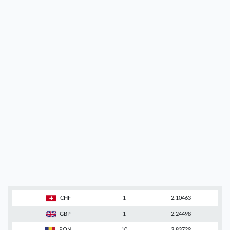
CHF
1
2.10463
GBP
1
2.24498
RON
10
3.83729