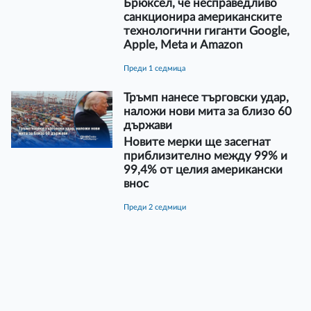
Брюксел, че несправедливо
санкционира американските
технологични гиганти Google,
Apple, Meta и Amazon
преди 1 седмица
Тръмп нанесе търговски удар,
наложи нови мита за близо 60
държави
Новите мерки ще засегнат
приблизително между 99% и
99,4% от целия американски
внос
преди 2 седмици