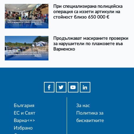
При специализирана полицейска
операция са иззети артикули на
стойност близо 650 000 €
Продължават масираните проверки
за нарушители по плажовете във
Варненско
България
За нас
ЕС и Свят
Политика за
Варна<+>
бисквитките
Избрано