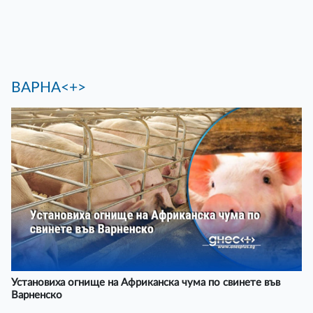
ВАРНА<+>
Установиха огнище на Африканска чума по свинете във
Варненско