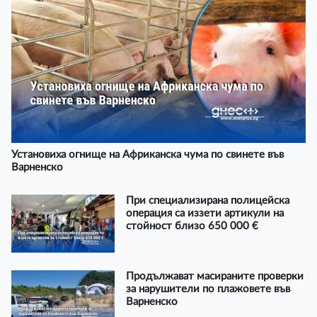
Установиха огнище на Африканска чума по свинете във
Варненско
При специализирана полицейска
операция са иззети артикули на
стойност близо 650 000 €
Продължават масираните проверки
за нарушители по плажовете във
Варненско