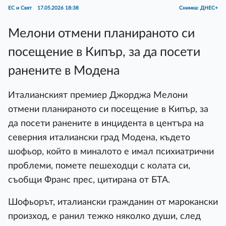
ЕС и Свят
17.05.2026 18:38
Снимка: ДНЕС+
Мелони отмени планираното си
посещение в Кипър, за да посети
ранените в Модена
Италианският премиер Джорджа Мелони
отмени планираното си посещение в Кипър, за
да посети ранените в инцидента в центъра на
северния италиански град Модена, където
шофьор, който в миналото е имал психиатрични
проблеми, помете пешеходци с колата си,
съобщи Франс прес, цитирана от БТА.
Шофьорът, италиански гражданин от марокански
произход, е ранил тежко няколко души, след