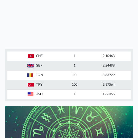
CHF
1
2.10463
GBP
1
2.24498
RON
10
3.83729
TRY
100
3.87564
USD
1
1.66355