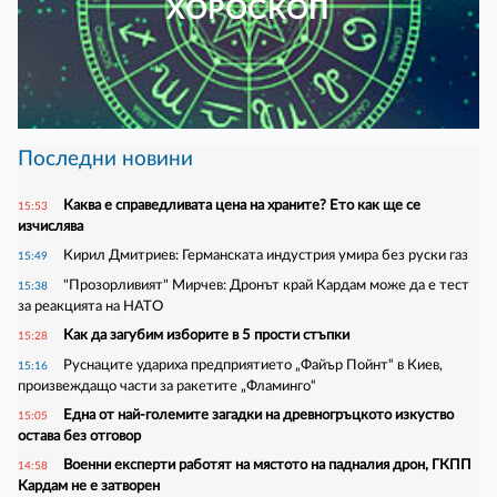
ХОРОСКОП
Последни новини
Каква е справедливата цена на храните? Ето как ще се
15:53
изчислява
Кирил Дмитриев: Германската индустрия умира без руски газ
15:49
"Прозорливият" Мирчев: Дронът край Кардам може да е тест
15:38
за реакцията на НАТО
Как да загубим изборите в 5 прости стъпки
15:28
Руснаците удариха предприятието „Файър Пойнт“ в Киев,
15:16
произвеждащо части за ракетите „Фламинго“
Една от най-големите загадки на древногръцкото изкуство
15:05
остава без отговор
Военни експерти работят на мястото на падналия дрон, ГКПП
14:58
Кардам не е затворен