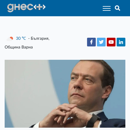
30
℃
- България,
Община Варна