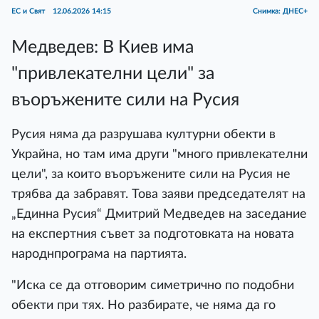
ЕС и Свят
12.06.2026 14:15
Снимка: ДНЕС+
Медведев: В Киев има
"привлекателни цели" за
въоръжените сили на Русия
Русия няма да разрушава културни обекти в
Украйна, но там има други "много привлекателни
цели", за които въоръжените сили на Русия не
трябва да забравят. Това заяви председателят на
„Единна Русия“ Дмитрий Медведев на заседание
на експертния съвет за подготовката на новата
народнпрограма на партията.
"Иска се да отговорим симетрично по подобни
обекти при тях. Но разбирате, че няма да го