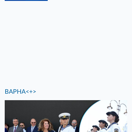
ВАРНА<+>