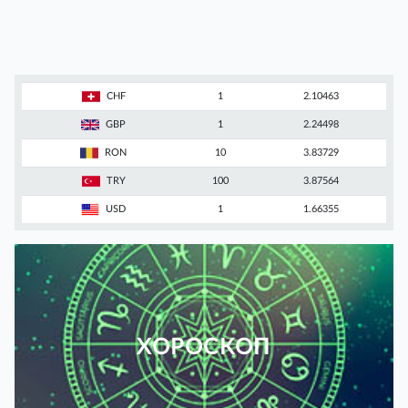
CHF
1
2.10463
GBP
1
2.24498
RON
10
3.83729
TRY
100
3.87564
USD
1
1.66355
ХОРОСКОП