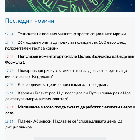
Последни новини
Тениската на военния министър превзе социалните мрежи
17:54
26-годишен опита да подкупи полицаи със 100 евро след
17:44
положителен тест за кокаин
Популярен коментатор похвали Цолов: Заслужава да бъде във
17:33
Формула 1
Пожарникари рискуваха живота си, за да спасят бедстващо
17:23
куче в язовир "Кърджали"
Как се движеха цените през изминалата седмица
17:08
Каролин Галактерос: Ще последва ли Путин примера на Иран
16:57
да атакува американския капитал?
Магазините масово продължават да работят с етикети в евро и
16:45
лева
Пламен Абровски: Надяваме се "справедливата цена" да
16:34
дисциплинира