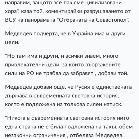
направим, защото все пак сме цивилизовани
хора", каза той, коментирайки разрушаването от
ВСУ на панорамата "Отбраната на Севастопол".
Медведев подчерта, че в Украйна има и други
цели.
"Но там има и други, и всички знаем, много
привлекателни цели, за които въоръжените
сили на РФ не трябва да забравят", добави той.
Медведев добави още, че Русия е единствената
държава в съвременната световна история,
която е подложена на толкова силен натиск.
"Никога в съвременната световна история нито
една страна не е била подложена на такъв обем
незаконни ограничения", отбеляза Медведев.