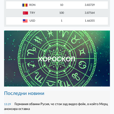
RON
10
3.83729
TRY
100
3.87564
USD
1
1.66355
ХОРОСКОП
Последни новини
Германия обвини Русия, че стои зад видео фейк, в който Мерц
13:29
анонсира оставка