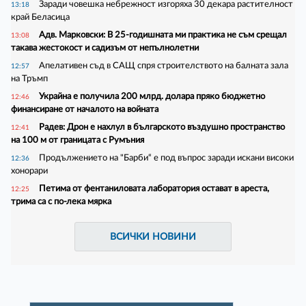
Заради човешка небрежност изгоряха 30 декара растителност
13:18
край Беласица
Адв. Марковски: В 25-годишната ми практика не съм срещал
13:08
такава жестокост и садизъм от непълнолетни
Апелативен съд в САЩ спря строителството на балната зала
12:57
на Тръмп
Украйна е получила 200 млрд. долара пряко бюджетно
12:46
финансиране от началото на войната
Радев: Дрон е нахлул в българското въздушно пространство
12:41
на 100 м от границата с Румъния
Продължението на "Барби“ е под въпрос заради искани високи
12:36
хонорари
Петима от фентаниловата лаборатория остават в ареста,
12:25
трима са с по-лека мярка
ВСИЧКИ НОВИНИ