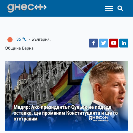
35
℃
- България,
Община Варна