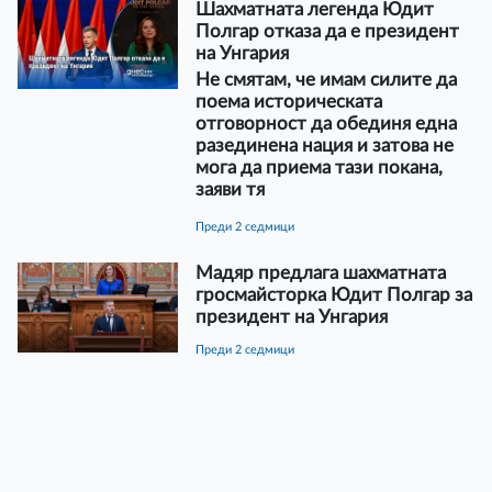
Шахматната легенда Юдит
Полгар отказа да е президент
на Унгария
Не смятам, че имам силите да
поема историческата
отговорност да обединя една
разединена нация и затова не
мога да приема тази покана,
заяви тя
преди 2 седмици
Мадяр предлага шахматната
гросмайсторка Юдит Полгар за
президент на Унгария
преди 2 седмици