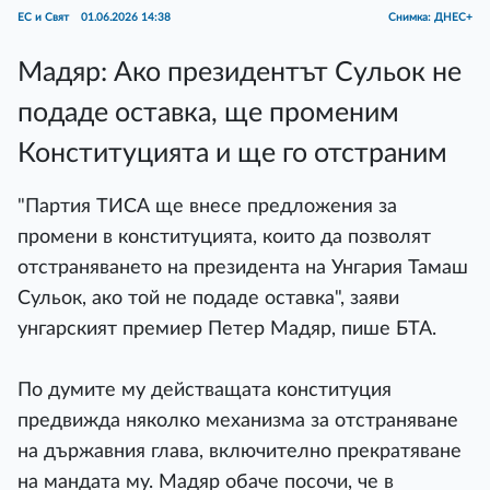
ЕС и Свят
01.06.2026 14:38
Снимка: ДНЕС+
Мадяр: Ако президентът Сульок не
подаде оставка, ще променим
Конституцията и ще го отстраним
"Партия ТИСА ще внесе предложения за
промени в конституцията, които да позволят
отстраняването на президента на Унгария Тамаш
Сульок, ако той не подаде оставкa", заяви
унгарският премиер Петер Мадяр, пише БТА.
По думите му действащата конституция
предвижда няколко механизма за отстраняване
на държавния глава, включително прекратяване
на мандата му. Мадяр обаче посочи, че в