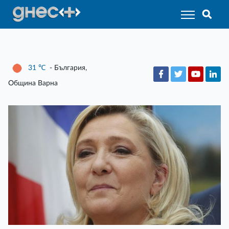
31
℃
- България,
Община Варна