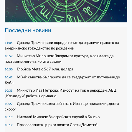
Последни новини
Доналд Тръмп прави пореден опит да ограничи правото на
11:05
американско гражданство по рождение
Министър Милошев: Говорим за култура, а се налага да
10:57
поставяме легени, когато завали
Глобиха Meta с 567 млн. долара
10:50
МВнР съветва българите да се въздържат от пътувания до
10:42
Куба
Министър Ива Петрова: Износът на ток е рекорден, АЕЦ
10:35
„Козлодуй“ работи нормално
Доналд Тръмп очаква войната с Иран ще приключи „доста
10:27
скоро“
Николай Милчев: За еврейския случай в Банско
10:19
Православната църква почита Свети Дометий
10:12