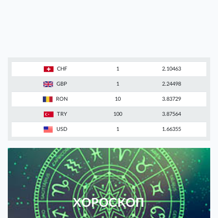
CHF
1
2.10463
GBP
1
2.24498
RON
10
3.83729
TRY
100
3.87564
USD
1
1.66355
ХОРОСКОП