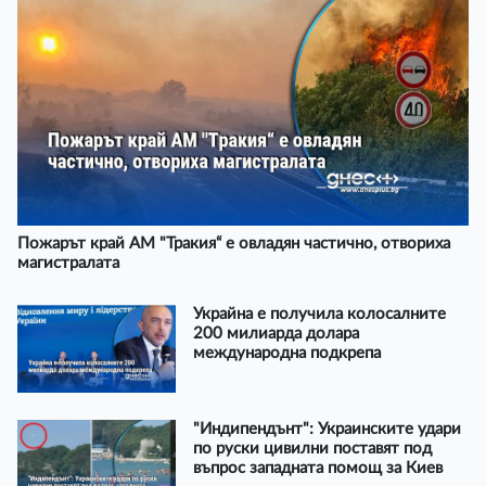
Пожарът край АМ "Тракия“ е овладян частично, отвориха
магистралата
Украйна е получила колосалните
200 милиарда долара
международна подкрепа
"Индипендънт": Украинските удари
по руски цивилни поставят под
въпрос западната помощ за Киев