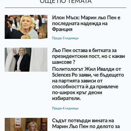
ОЩЕ ПО ТЕМАТА
Илон Мъск: Марин льо Пен е
последната надежда на
Франция
преди 3 седмици
Льо Пен остава в битката за
президентския пост, но с какви
шансове ?
Политологът Жил Ивалди от
Sciences Po заяви, че бъдещето
на партията зависи от
способността ѝ да привлече
по-широк кръг десни
избиратели.
преди 4 седмици
Съдът потвърди вината на
Марин Льо Пен по делото за