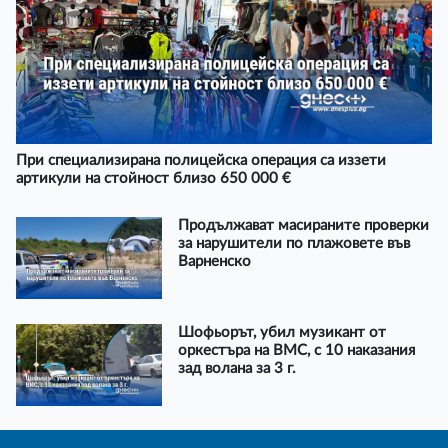
При специализирана полицейска операция са иззети
артикули на стойност близо 650 000 €
Продължават масираните проверки
за нарушители по плажовете във
Варненско
Шофьорът, убил музикант от
оркестъра на ВМС, с 10 наказания
зад волана за 3 г.