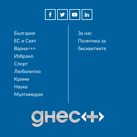
България
За нас
ЕС и Свят
Политика за
Варна<+>
бисквитките
Избрано
Спорт
Любопитно
Крими
Наука
Мултимедия