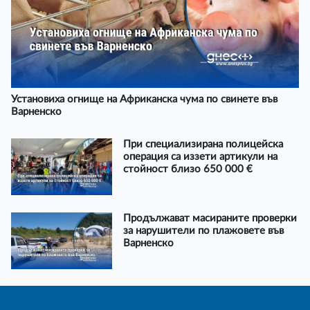
Установиха огнище на Африканска чума по свинете във
Варненско
При специализирана полицейска
операция са иззети артикули на
стойност близо 650 000 €
Продължават масираните проверки
за нарушители по плажовете във
Варненско