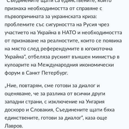
"Съединените щати са единствените, които
признаха необходимостта от справяне с
първопричината за украинската криза:
проблемите със сигурността на Русия чрез
участието на Украйна в НАТО и необходимостта
от признаване на реалностите, които се появиха
на място след референдумите в югоизточна
Украйна", отбеляза руският външен министър в
кулоарите на Международния икономически
форум в Санкт Петербург.
„Ние, повтарям, сме готови за диалог и
оценяваме, че за разлика от всички други
западни страни, с изключение на Унгария
доскоро и Словакия, Съединените щати бяха
единствените, готови за диалог“, каза още
Лавров.