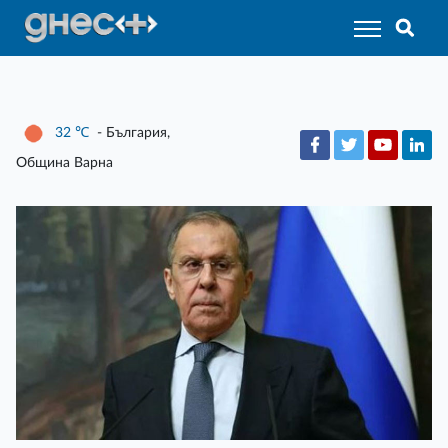
32
℃
- България,
Община Варна