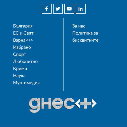
България
За нас
ЕС и Свят
Политика за
Варна<+>
бисквитките
Избрано
Спорт
Любопитно
Крими
Наука
Мултимедия