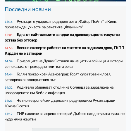
Последни новини
Руснаците удариха предприятието „Файър Пойнт“ в Киев,
15:16
произвеждащо части за ракетите „Фламинго“
Една от най-големите загадки на древногръцкото изкуство
15:05
остава без отговор
Военни експерти работят на мястото на падналия дрон, ГКПП
14:58
Кардам не е затворен
Призраците на Дунав:Останки на нацистки войници и мотори
14:54
се показаха от рекордно плитката река
Голям пожар край Асеновград: Горят сухи треви и лозя,
14:44
затвориха околовръстния път
Родители обвиняват столична болница за заразяване на
14:32
новороденото им бебе с инфекция
Четири европейски държави предупредиха Русия заради
14:21
Южна Осетия
ТИР навлезе в насрещното край Дъбово след спукана гума, по
14:12
чудо няма жертви