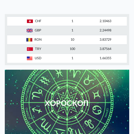
CHF
1
2.10463
GBP
1
2.24498
RON
10
3.83729
TRY
100
3.87564
USD
1
1.66355
ХОРОСКОП