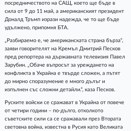
посредничеството на САЩ, което ще бъде в
сила от 9 до 11 май, а американският президент
Доналд Тръмп изрази надежда, че то ще бъде
удължено, припомня БТА.
„Разбираемо е, че американската страна бърза“,
заяви говорителят на Кремъл Дмитрий Песков
пред репортера на държавната телевизия Павел
Зарубин. „Обаче въпросът за уреждането на
конфликта в Украйна е твърде сложен, а пътят
до мирно споразумение е много дълъг и
изпълнен със сложни детайли.“, каза Песков.
Руските войски се сражават в Украйна от повече
от четири години – по-дълго, отколкото
съветските сили са се сражавали през Втората
световна война, известна в Русия като Великата