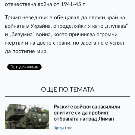
отечествена война от 1941-45 г.
Тръмп неведнъж е обещавал да сложи край на
войната в Украйна, определяйки я като „глупава“
и „безумна“ война, която причинява огромни
жертви и на двете страни, но засега не е успял
да постигне мир.
ОЩЕ ПО ТЕМАТА
Руските войски са засилили
опитите си да пробият
отбраната на град Лиман
преди 1 час