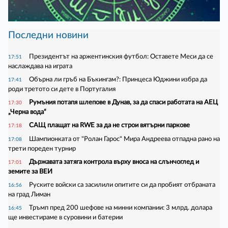
Последни новини
Президентът на аржентинския футбол: Оставете Меси да се
17:51
наслаждава на играта
Обърна ли гръб на Бъкингам?: Принцеса Юджини избра да
17:41
роди третото си дете в Португалия
Румъния потапя шлепове в Дунав, за да спаси работата на АЕЦ
17:30
„Черна вода“
САЩ плащат на RWE за да не строи вятърни паркове
17:18
Шампионката от "Ролан Гарос" Мира Андреева отпадна рано на
17:08
трети пореден турнир
Държавата затяга контрола върху вноса на слънчоглед и
17:01
земите за ВЕИ
Руските войски са засилили опитите си да пробият отбраната
16:56
на град Лиман
Тръмп пред 200 шефове на минни компании: 3 млрд. долара
16:45
ще инвестираме в суровини и батерии