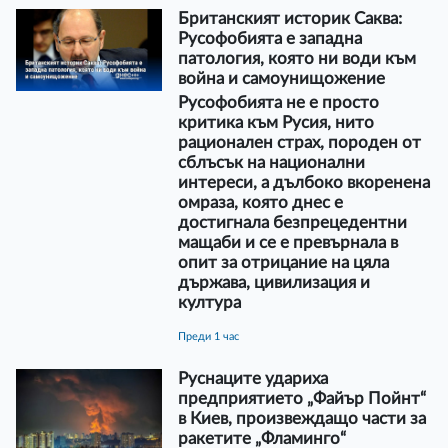
Британският историк Саква:
Русофобията е западна
патология, която ни води към
война и самоунищожение
Русофобията не е просто
критика към Русия, нито
рационален страх, породен от
сблъсък на национални
интереси, а дълбоко вкоренена
омраза, която днес е
достигнала безпрецедентни
мащаби и се е превърнала в
опит за отрицание на цяла
държава, цивилизация и
култура
преди 1 час
Руснаците удариха
предприятието „Файър Пойнт“
в Киев, произвеждащо части за
ракетите „Фламинго“