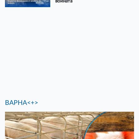
войната
ВАРНА<+>