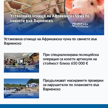
Установиха огнище на Африканска чума по свинете във
Варненско
При специализирана полицейска
операция са иззети артикули на
стойност близо 650 000 €
Продължават масираните проверки
за нарушители по плажовете във
Варненско