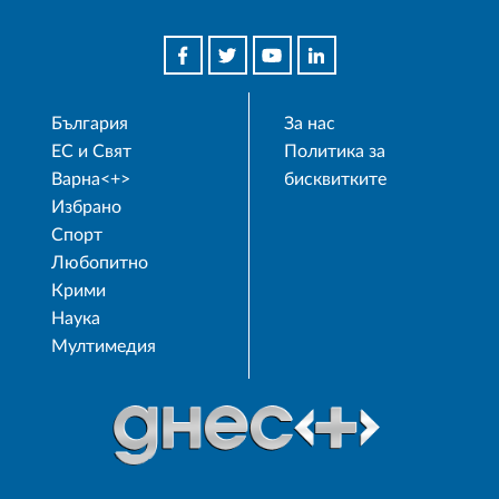
България
За нас
ЕС и Свят
Политика за
Варна<+>
бисквитките
Избрано
Спорт
Любопитно
Крими
Наука
Мултимедия