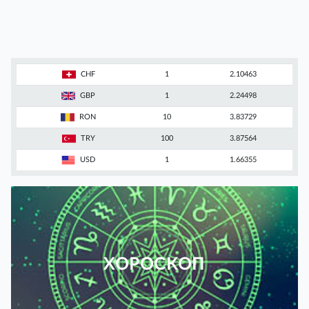
CHF
1
2.10463
GBP
1
2.24498
RON
10
3.83729
TRY
100
3.87564
USD
1
1.66355
ХОРОСКОП