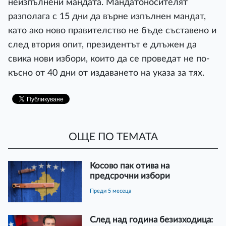
неизпълнени мандата. Мандатоносителят
разполага с 15 дни да върне изпълнен мандат,
като ако ново правителство не бъде съставено и
след втория опит, президентът е длъжен да
свика нови избори, които да се проведат не по-
късно от 40 дни от издаването на указа за тях.
ОЩЕ ПО ТЕМАТА
Косово пак отива на
предсрочни избори
преди 5 месеца
След над година безизходица: