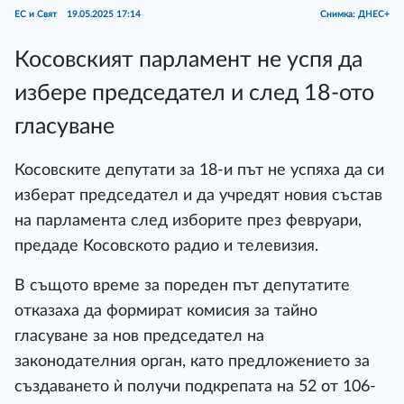
ЕС и Свят
19.05.2025 17:14
Снимка: ДНЕС+
Косовският парламент не успя да
избере председател и след 18-ото
гласуване
Косовските депутати за 18-и път не успяха да си
изберат председател и да учредят новия състав
на парламента след изборите през февруари,
предаде Косовското радио и телевизия.
В същото време за пореден път депутатите
отказаха да формират комисия за тайно
гласуване за нов председател на
законодателния орган, като предложението за
създаването ѝ получи подкрепата на 52 от 106-