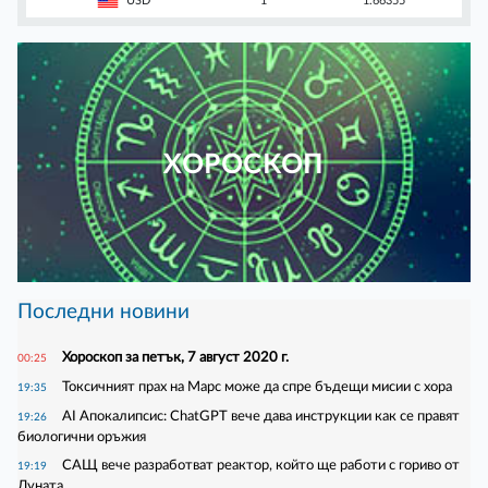
USD
1
1.66355
ХОРОСКОП
Последни новини
Хороскоп за петък, 7 август 2020 г.
00:25
Токсичният прах на Марс може да спре бъдещи мисии с хора
19:35
AI Апокалипсис: ChatGPT вече дава инструкции как се правят
19:26
биологични оръжия
САЩ вече разработват реактор, който ще работи с гориво от
19:19
Луната