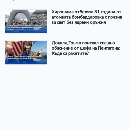
Хирошима отбеляза 81 години от
атомната бомбардировка с призив
за свят без ядрени оръжия
Доналд Тръмп поискал спешно
обяснение от шефа на Пентагона:
Къде са ракетите?