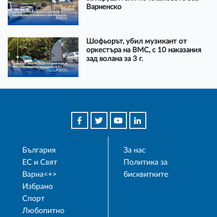
Варненско
Шофьорът, убил музикант от
оркестъра на ВМС, с 10 наказания
зад волана за 3 г.
България
За нас
ЕС и Свят
Политика за
Варна<+>
бисквитките
Избрано
Спорт
Любопитно