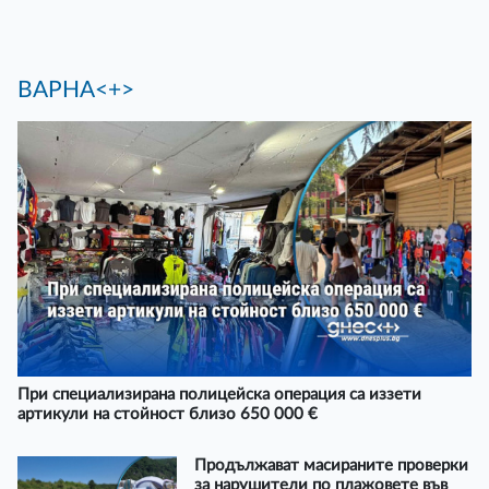
ВАРНА<+>
При специализирана полицейска операция са иззети
артикули на стойност близо 650 000 €
Продължават масираните проверки
за нарушители по плажовете във