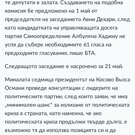
те депутати в залата. Създаването на подобна
комисия бе предложено на 1 май от
председателя на заседанието Авни Дехари, след
като кандидатката на управляващата досега
партия Самоопределение Албулена Хаджиу не
успя да събере необходимите 61 гласа на
предходните гласувания, пише БТА.
Следващото заседание е насрочено за 21 май.
Миналата седмица президентът на Косово Вьоса
Османи проведе консултации с лидерите на
политическите партии, след които заяви, че има
„минимален шанс“ за излизане от политическата
криза в страната, като намекна, че ако
политическата криза продължи твърде дълго, е
възможно тя да използва позицията си и да