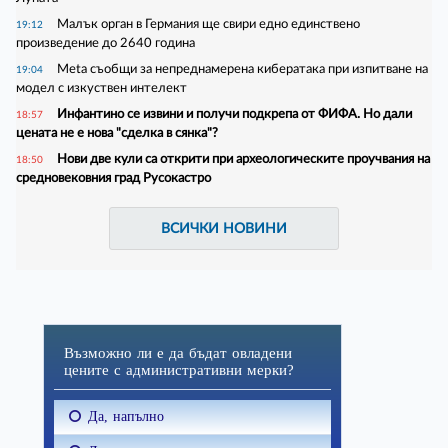
Малък орган в Германия ще свири едно единствено
19:12
произведение до 2640 година
Meta съобщи за непреднамерена кибератака при изпитване на
19:04
модел с изкуствен интелект
Инфантино се извини и получи подкрепа от ФИФА. Но дали
18:57
цената не е нова "сделка в сянка"?
Нови две кули са открити при археологическите проучвания на
18:50
средновековния град Русокастро
ВСИЧКИ НОВИНИ