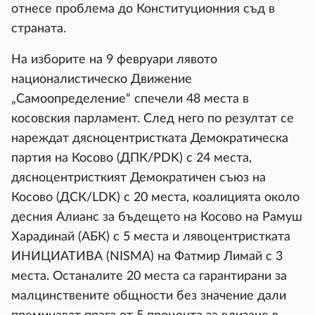
отнесе проблема до Конституционния съд в
страната.
На изборите на 9 февруари лявото
националистическо Движение
„Самоопределение“ спечели 48 места в
косовския парламент. След него по резултат се
нареждат дясноцентристката Демократическа
партия на Косово (ДПК/PDK) с 24 места,
дясноцентристкият Демократичен съюз на
Косово (ДСК/LDK) с 20 места, коалицията около
десния Алианс за бъдещето на Косово на Рамуш
Харадинай (АБК) с 5 места и лявоцентристката
ИНИЦИАТИВА (NISMA) на Фатмир Лимай с 3
места. Останалите 20 места са гарантирани за
малцинствените общности без значение дали