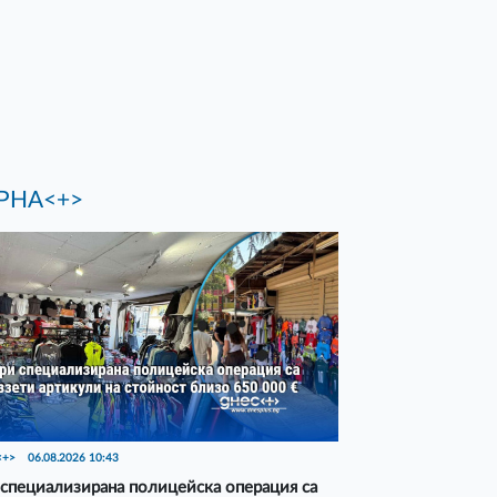
РНА<+>
<+>
06.08.2026 10:43
специализирана полицейска операция са