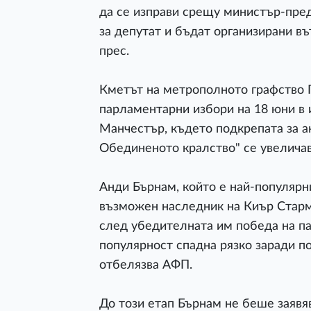
да се изправи срещу министър-пред
за депутат и бъдат организирани в
прес.
Кметът на метрополното графство 
парламентарни избори на 18 юни в
Манчестър, където подкрепата за 
Обединеното кралство" се увеличав
Анди Бърнам, който е най-популярни
възможен наследник на Киър Старм
след убедителната им победа на па
популярност спадна рязко заради п
отбелязва АФП.
До този етап Бърнам не беше заявяв