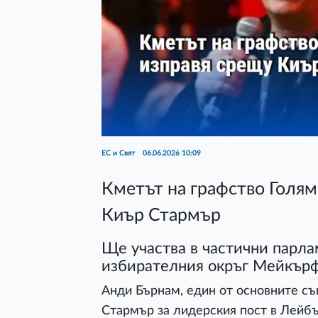
ЕС и Свят
06.06.2026 10:09
Кметът на графство Голям
Киър Стармър
Ще участва в частични парла
избирателния окръг Мейкър
Анди Бърнам, един от основните с
Стармър за лидерския пост в Лейбъ