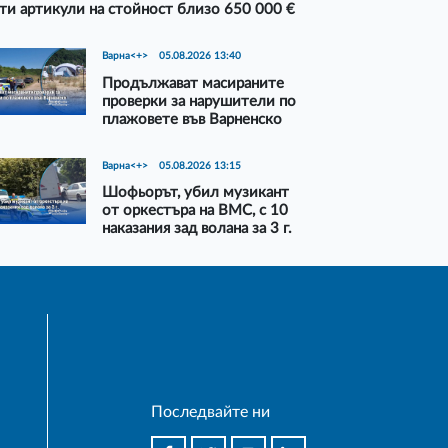
ти артикули на стойност близо 650 000 €
Варна<+>
05.08.2026 13:40
Продължават масираните
проверки за нарушители по
плажовете във Варненско
Варна<+>
05.08.2026 13:15
Шофьорът, убил музикант
от оркестъра на ВМС, с 10
наказания зад волана за 3 г.
Последвайте ни