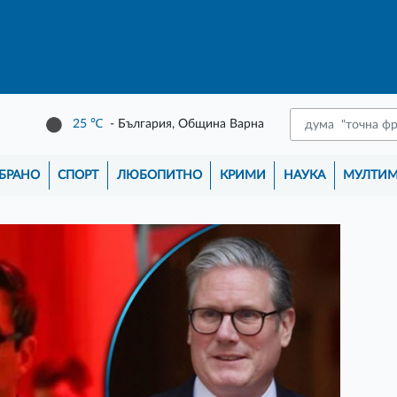
25
℃
- България, Община Варна
БРАНО
СПОРТ
ЛЮБОПИТНО
КРИМИ
НАУКА
МУЛТИ