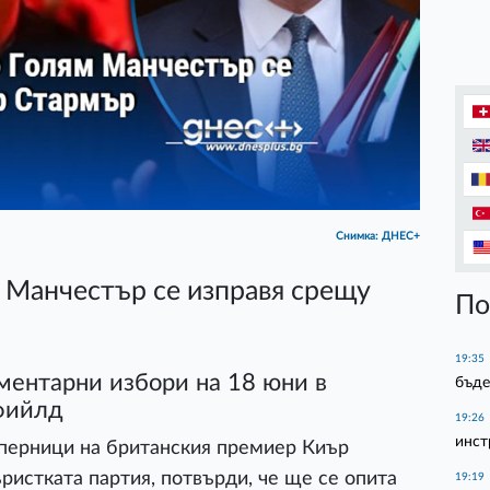
Снимка: ДНЕС+
 Манчестър се изправя срещу
По
19:35
ментарни избори на 18 юни в
бъде
фийлд
19:26
инст
ъперници на британския премиер Киър
ристката партия, потвърди, че ще се опита
19:19