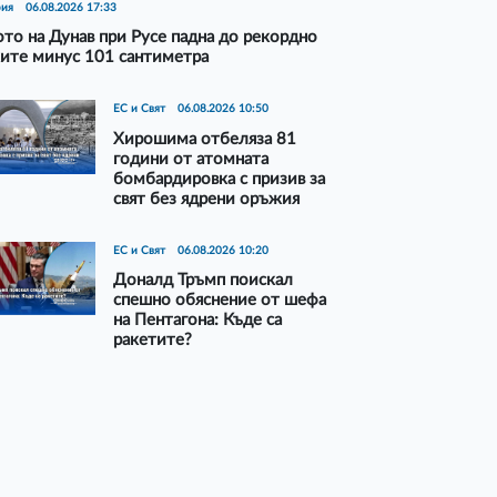
рия
06.08.2026 17:33
то на Дунав при Русе падна до рекордно
ите минус 101 сантиметра
ЕС и Свят
06.08.2026 10:50
Хирошима отбеляза 81
години от атомната
бомбардировка с призив за
свят без ядрени оръжия
ЕС и Свят
06.08.2026 10:20
Доналд Тръмп поискал
спешно обяснение от шефа
на Пентагона: Къде са
ракетите?