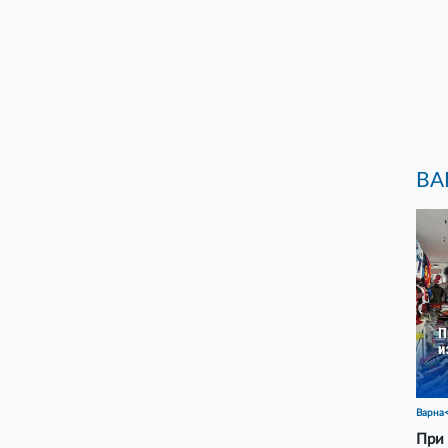
ВА
Варна
При 