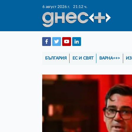
6 август 2026 г.
21:12 ч.
БЪЛГАРИЯ
ЕС И СВЯТ
ВАРНА<+>
ИЗ