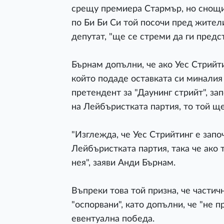
срещу премиера Стармър, но снощи
по Би Би Си той посочи пред жител
депутат, "ще се стреми да ги пред
Бърнам допълни, че ако Уес Стрийт
който подаде оставката си миналия
претендент за "Даунинг стрийт", з
на Лейбъристката партия, то той ще 
"Изглежда, че Уес Стрийтинг е запо
Лейбъристката партия, така че ако 
нея", заяви Анди Бърнам.
Въпреки това той призна, че част
"оспорвани", като допълни, че "не 
евентуална победа.