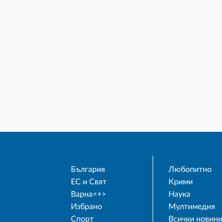
България
Любопитно
ЕС и Свят
Крими
Варна<+>
Наука
Избрано
Мултимедия
Спорт
Всички новин