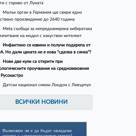
ти с гориво от Луната
Малък орган в Германия ще свири едно
ствено произведение до 2640 година
Meta съобщи за непреднамерена кибератака
изпитване на модел с изкуствен интелект
Инфантино се извини и получи подкрепа от
. Но дали цената не е нова "сделка в сянка"?
Нови две кули са открити при
ологическите проучвания на средновековния
 Русокастро
Датски национал смени Лондон с Ливърпул
ВСИЧКИ НОВИНИ