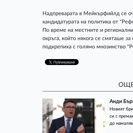
Надпреварата в Мейкърфийлд се оч
кандидатурата на политика от "Ре
По време на местните и регионалн
окръга, който някога се смяташе за
подкрепиха с голямо мнозинство "
ОЩЕ
Анди Бърн
Новият бри
си с према
до намаляв