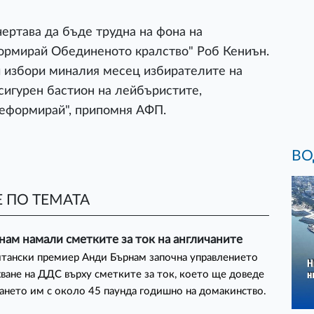
ертава да бъде трудна на фона на
формирай Обединеното кралство" Роб Кениън.
и избори миналия месец избирателите на
 сигурен бастион на лейбъристите,
Реформирай", припомня АФП.
ВО
 ПО ТЕМАТА
ам намали сметките за ток на англичаните
тански премиер Анди Бърнам започна управлението
хване на ДДС върху сметките за ток, което ще доведе
ането им с около 45 паунда годишно на домакинство.