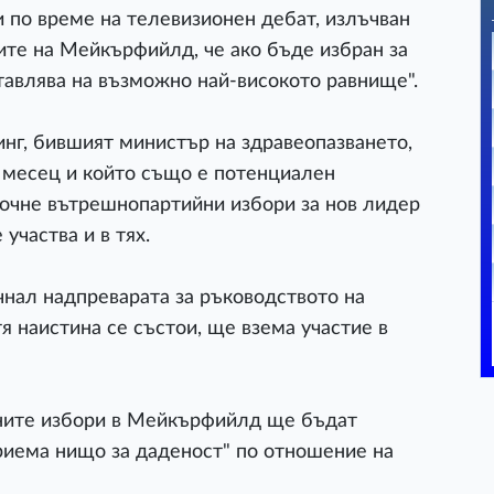
 по време на телевизионен дебат, излъчван
ите на Мейкърфийлд, че ако бъде избран за
ставлява на възможно най-високото равнище".
инг, бившият министър на здравеопазването,
 месец и който също е потенциален
апочне вътрешнопартийни избори за нов лидер
участва и в тях.
чнал надпреварата за ръководството на
тя наистина се състои, ще взема участие в
ичните избори в Мейкърфийлд ще бъдат
приема нищо за даденост" по отношение на