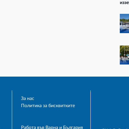
иззе
За нас
Политика за бисквитките
и
Работа във Варна и България