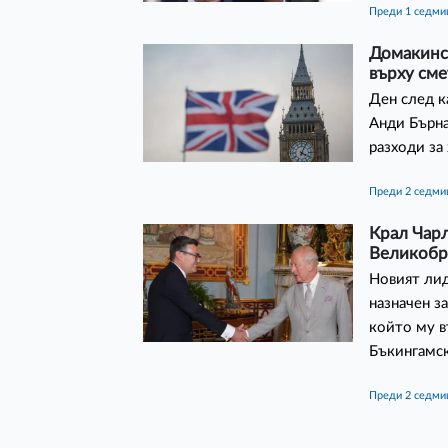
преди 1 седми
Домакинс
върху сме
Ден след к
Анди Бърна
разходи за
преди 2 седм
Крал Чарл
Великобр
Новият ли
назначен з
който му 
Бъкингамск
преди 2 седм