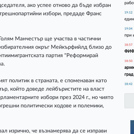
рабо
седателя, ако успее отново да бъде избран
ътрешнопартийни избори, предаде Франс
19:12
един
19:04
при 
Голям Манчестър ще участва в частични
18:57
 избирателния окръг Мейкърфийлд близо до
ФИФА
антиимигрантската партия "Реформирай
18:50
а.
архе
град
ят политик в страната, е споменаван като
18:42
ър, който доведе лейбъристите на власт
рламентарните избори през 2024 г., но чиято
огрешни политически ходове и полемики,
ал изрично, че възнамерява да се изправи