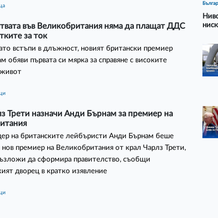
Бълга
ца
Ниво
ниск
твата във Великобритания няма да плащат ДДС
тките за ток
ато встъпи в длъжност, новият британски премиер
м обяви първата си мярка за справяне с високите
 живот
ици
з Трети назначи Анди Бърнам за премиер на
итания
дер на британските лейбъристи Анди Бърнам беше
а нов премиер на Великобритания от крал Чарлз Трети,
възложи да сформира правителство, съобщи
ият дворец в кратко изявление
ици