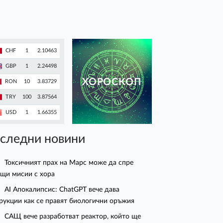
CHF
1
2.10463
GBP
1
2.24498
ХОРОСКОП
RON
10
3.83729
TRY
100
3.87564
USD
1
1.66355
следни новини
Токсичният прах на Марс може да спре
щи мисии с хора
AI Апокалипсис: ChatGPT вече дава
рукции как се правят биологични оръжия
САЩ вече разработват реактор, който ще