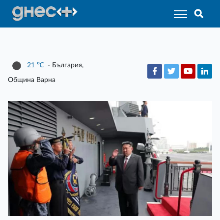
21
℃
- България,
Община Варна