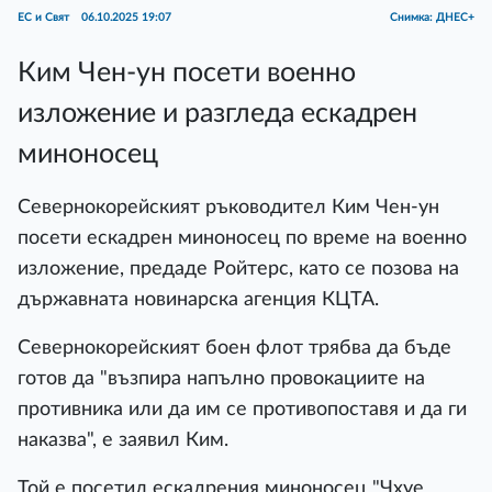
ЕС и Свят
06.10.2025 19:07
Снимка: ДНЕС+
Ким Чен-ун посети военно
изложение и разгледа ескадрен
миноносец
Севернокорейският ръководител Ким Чен-ун
посети ескадрен миноносец по време на военно
изложение, предаде Ройтерс, като се позова на
държавната новинарска агенция КЦТА.
Севернокорейският боен флот трябва да бъде
готов да "възпира напълно провокациите на
противника или да им се противопоставя и да ги
наказва", е заявил Ким.
Той е посетил ескадрения миноносец "Чхуе