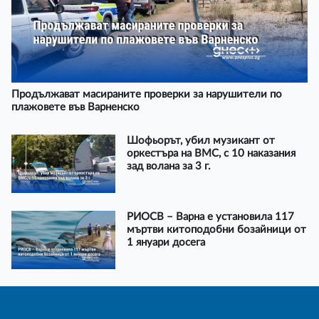
Продължават масираните проверки за нарушители по
плажовете във Варненско
Шофьорът, убил музикант от
оркестъра на ВМС, с 10 наказания
зад волана за 3 г.
РИОСВ – Варна е установила 117
мъртви китоподобни бозайници от
1 януари досега