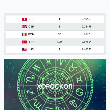
CHF
1
2.10463
GBP
1
2.24498
RON
10
3.83729
TRY
100
3.87564
USD
1
1.66355
ХОРОСКОП