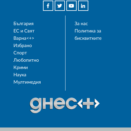
България
За нас
ЕС и Свят
Политика за
Варна<+>
бисквитките
Избрано
Спорт
Любопитно
Крими
Наука
Мултимедия