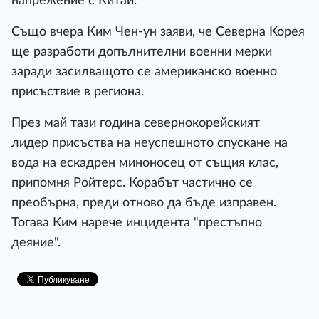
напрежение с Китай.
Също вчера Ким Чен-ун заяви, че Северна Корея
ще разработи допълнителни военни мерки
заради засилващото се американско военно
присъствие в региона.
През май тази година севернокорейският
лидер присъства на неуспешното спускане на
вода на ескадрен миноносец от същия клас,
припомня Ройтерс. Корабът частично се
преобърна, преди отново да бъде изправен.
Тогава Ким нарече инцидента "престъпно
деяние".