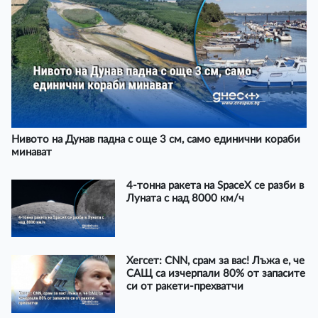
Нивото на Дунав падна с още 3 см, само единични кораби
минават
4-тонна ракета на SpaceX се разби в
Луната с над 8000 км/ч
Хегсет: CNN, срам за вас! Лъжа е, че
САЩ са изчерпали 80% от запасите
си от ракети-прехватчи