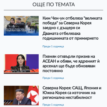
ОЩЕ ПО ТЕМАТА
Ким Чен-ун отбеляза "великата
победа" за Северна Корея
заедно с дъщеря си
Двамата отбелязаха
годишнината от примирието
преди 1 седмица
Пхенян отхвърли призив на
АСЕАН и обяви, че ядреният ѝ
арсенал ще бъде обновяван
постоянно
преди 1 седмица
Северна Корея: САЩ, Япония и
Южна Корея са източник на
регионална нестабилност
преди 1 седмица