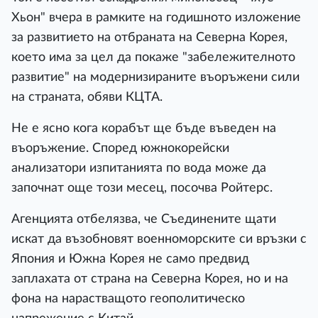
Хьон" вчера в рамките на годишното изложение
за развитието на отбраната на Северна Корея,
което има за цел да покаже "забележителното
развитие" на модернизираните въоръжени сили
на страната, обяви КЦТА.
Не е ясно кога корабът ще бъде въведен на
въоръжение. Според южнокорейски
анализатори изпитанията по вода може да
започнат още този месец, посочва Ройтерс.
Агенцията отбелязва, че Съединените щати
искат да възобновят военноморските си връзки с
Япония и Южна Корея не само предвид
заплахата от страна на Северна Корея, но и на
фона на нарастващото геополитическо