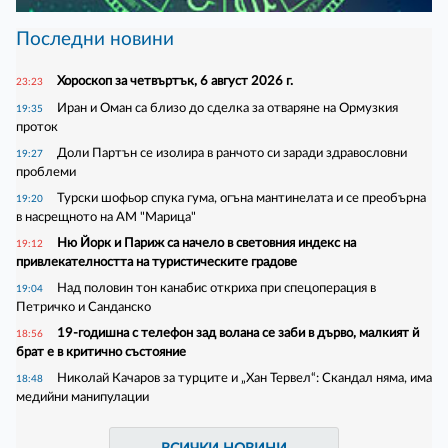
Последни новини
Хороскоп за четвъртък, 6 август 2026 г.
23:23
Иран и Оман са близо до сделка за отваряне на Ормузкия
19:35
проток
Доли Партън се изолира в ранчото си заради здравословни
19:27
проблеми
Турски шофьор спука гума, огъна мантинелата и се преобърна
19:20
в насрещното на АМ "Марица"
Ню Йорк и Париж са начело в световния индекс на
19:12
привлекателността на туристическите градове
Над половин тон канабис откриха при спецоперация в
19:04
Петричко и Санданско
19-годишна с телефон зад волана се заби в дърво, малкият й
18:56
брат е в критично състояние
Николай Качаров за турците и „Хан Тервел“: Скандал няма, има
18:48
медийни манипулации