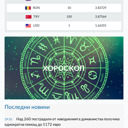
RON
10
3.83729
TRY
100
3.87564
USD
1
1.66355
ХОРОСКОП
Последни новини
Над 260 пострадали от наводненията домакинства получиха
19:31
еднократна помощ до 1172 евро