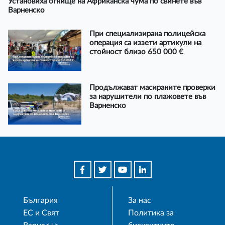
Установиха огнище на Африканска чума по свинете във
Варненско
При специализирана полицейска
операция са иззети артикули на
стойност близо 650 000 €
Продължават масираните проверки
за нарушители по плажовете във
Варненско
България
За нас
ЕС и Свят
Политика за