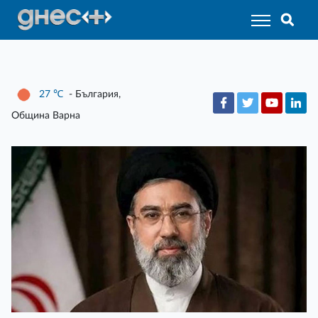
27
℃
- България,
Община Варна