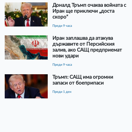
Доналд Тръмп очаква войната с
Иран ще приключи „доста
скоро“
преди 9 часа
Иран заплашва да атакува
държавите от Персийския
залив, ако САЩ предприемат
нови удари
преди 9 часа
Тръмп: САЩ има огромни
запаси от боеприпаси
преди 1 ден