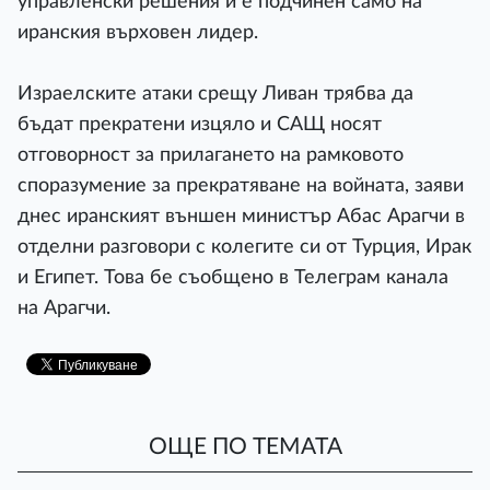
управленски решения и е подчинен само на
иранския върховен лидер.
Израелските атаки срещу Ливан трябва да
бъдат прекратени изцяло и САЩ носят
отговорност за прилагането на рамковото
споразумение за прекратяване на войната, заяви
днес иранският външен министър Абас Арагчи в
отделни разговори с колегите си от Турция, Ирак
и Египет. Това бе съобщено в Телеграм канала
на Арагчи.
ОЩЕ ПО ТЕМАТА