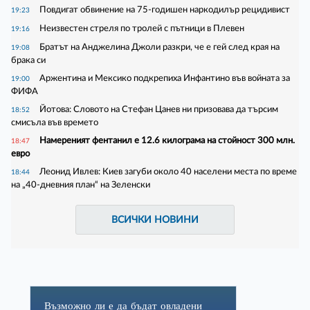
Повдигат обвинение на 75-годишен наркодилър рецидивист
19:23
Неизвестен стреля по тролей с пътници в Плевен
19:16
Братът на Анджелина Джоли разкри, че е гей след края на
19:08
брака си
Аржентина и Мексико подкрепиха Инфантино във войната за
19:00
ФИФА
Йотова: Словото на Стефан Цанев ни призовава да търсим
18:52
смисъла във времето
Намереният фентанил е 12.6 килограма на стойност 300 млн.
18:47
евро
Леонид Ивлев: Киев загуби около 40 населени места по време
18:44
на „40-дневния план“ на Зеленски
ВСИЧКИ НОВИНИ