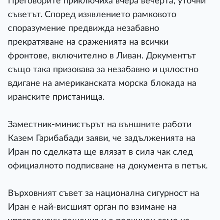
Преговорите приключиха вчера вечерта, уточни
съветът. Според изявлението рамковото
споразумение предвижда незабавно
прекратяване на сраженията на всички
фронтове, включително в Ливан. Документът
също така призовава за незабавно и цялостно
вдигане на американската морска блокада на
иранските пристанища.
Заместник-министърът на външните работи
Казем Гарибабади заяви, че задълженията на
Иран по сделката ще влязат в сила чак след
официалното подписване на документа в петък.
Върховният съвет за национална сигурност на
Иран е най-висшият орган по взимане на