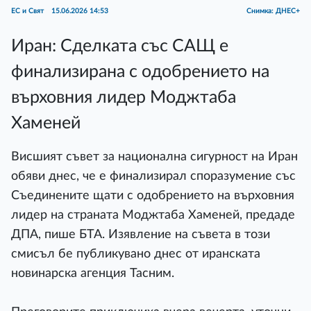
ЕС и Свят
15.06.2026 14:53
Снимка: ДНЕС+
Иран: Сделката със САЩ е
финализирана с одобрението на
върховния лидер Моджтаба
Хаменей
Висшият съвет за национална сигурност на Иран
обяви днес, че е финализирал споразумение със
Съединените щати с одобрението на върховния
лидер на страната Моджтаба Хаменей, предаде
ДПА, пише БТА. Изявление на съвета в този
смисъл бе публикувано днес от иранската
новинарска агенция Тасним.