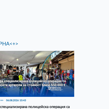
РНА<+>
<+>
06.08.2026 10:43
специализирана полицейска операция са