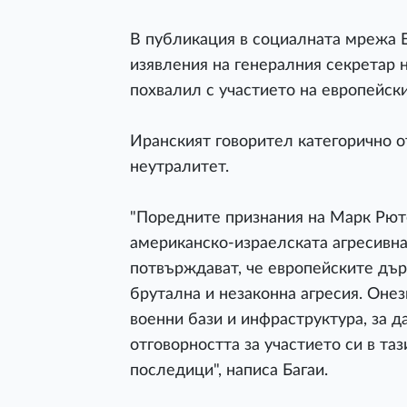
В публикация в социалната мрежа 
изявления на генералния секретар 
похвалил с участието на европейск
Иранският говорител категорично о
неутралитет.
"Поредните признания на Марк Рюте
американско-израелската агресивн
потвърждават, че европейските дър
брутална и незаконна агресия. Онез
военни бази и инфраструктура, за д
отговорността за участието си в та
последици", написа Багаи.