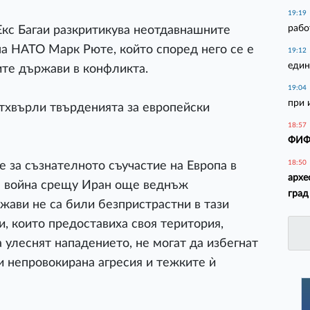
19:19
рабо
Екс Багаи разкритикува неотдавнашните
на НАТО Марк Рюте, който според него се е
19:12
един
ите държави в конфликта.
19:04
при 
тхвърли твърденията за европейски
18:57
ФИФА
18:50
 за съзнателното съучастие на Европа в
архе
а война срещу Иран още веднъж
град
жави не са били безпристрастни в тази
и, които предоставиха своя територия,
а улеснят нападението, не могат да избегнат
зи непровокирана агресия и тежките ѝ