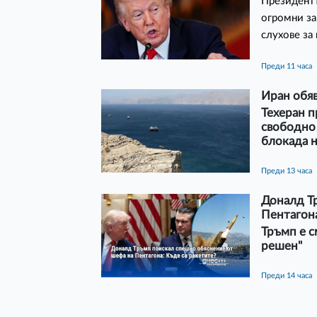
Президентъ
огромни за
слухове за
преди 11 часа
Иран обяв
Техеран п
свободно 
блокада 
преди 13 часа
Доналд Т
Пентагона
Тръмп е с
решен"
преди 14 часа