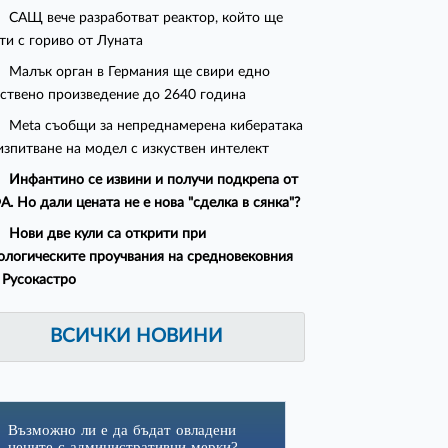
САЩ вече разработват реактор, който ще
ти с гориво от Луната
Малък орган в Германия ще свири едно
ствено произведение до 2640 година
Meta съобщи за непреднамерена кибератака
изпитване на модел с изкуствен интелект
Инфантино се извини и получи подкрепа от
. Но дали цената не е нова "сделка в сянка"?
Нови две кули са открити при
ологическите проучвания на средновековния
 Русокастро
ВСИЧКИ НОВИНИ