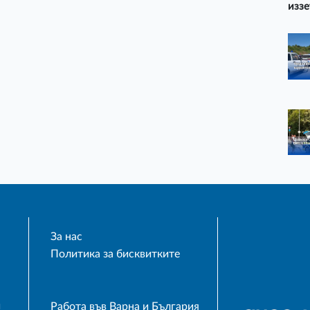
иззе
За нас
Политика за бисквитките
и
Работа във Варна и България