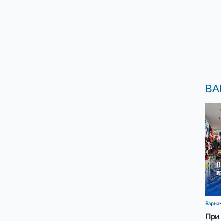
ВА
Варна
При 