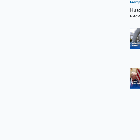
Бълга
Ниво
ниск