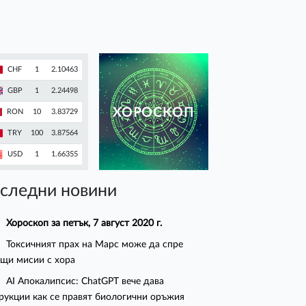
CHF
1
2.10463
GBP
1
2.24498
ХОРОСКОП
RON
10
3.83729
TRY
100
3.87564
USD
1
1.66355
следни новини
Хороскоп за петък, 7 август 2020 г.
Токсичният прах на Марс може да спре
щи мисии с хора
AI Апокалипсис: ChatGPT вече дава
рукции как се правят биологични оръжия