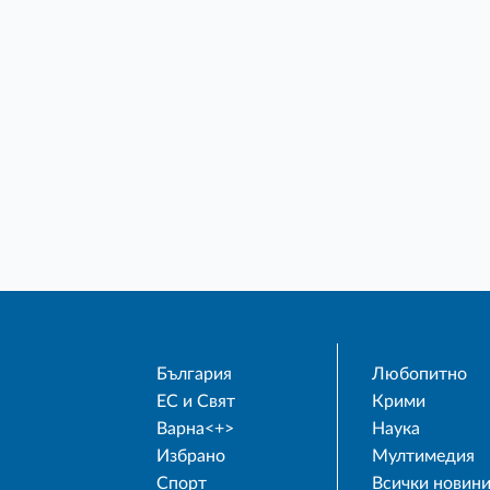
България
Любопитно
ЕС и Свят
Крими
Варна<+>
Наука
Избрано
Мултимедия
Спорт
Всички новин