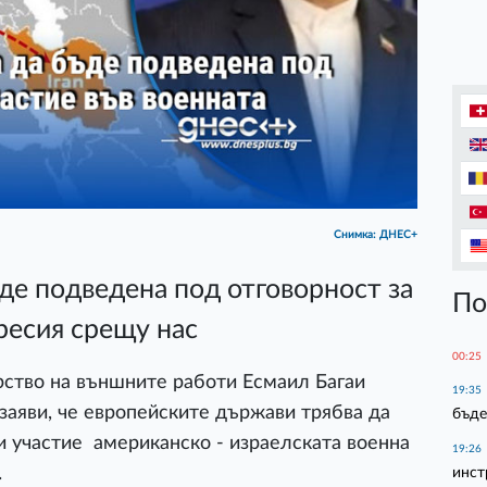
Снимка: ДНЕС+
ъде подведена под отговорност за
По
ресия срещу нас
00:25
рство на външните работи Есмаил Багаи
19:35
заяви, че европейските държави трябва да
бъде
си участие американско - израелската военна
19:26
.
инст