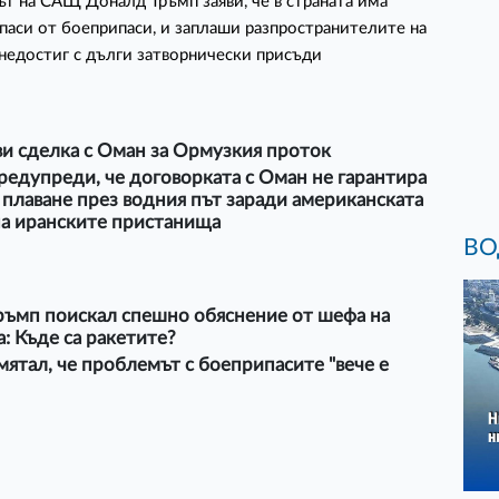
т на САЩ Доналд Тръмп заяви, че в страната има
паси от боеприпаси, и заплаши разпространителите на
 недостиг с дълги затворнически присъди
и сделка с Оман за Ормузкия проток
редупреди, че договорката с Оман не гарантира
плаване през водния път заради американската
на иранските пристанища
ВО
ръмп поискал спешно обяснение от шефа на
: Къде са ракетите?
мятал, че проблемът с боеприпасите "вече е