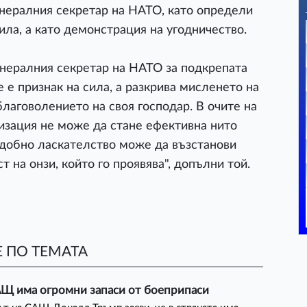
енералния секретар на НАТО, като определи
сила, а като демонстрация на угодничество.
енералния секретар на НАТО за подкрепата
е е признак на сила, а разкрива мисленето на
благоволението на своя господар. В очите на
изация не може да стане ефективна нито
одобно ласкателство може да възстанови
 на онзи, който го проявява", допълни той.
 ПО ТЕМАТА
АЩ има огромни запаси от боеприпаси