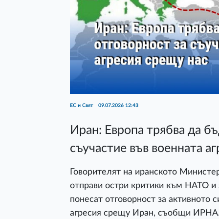
ЕС и Свят
09.07.2026 12:43
Иран: Европа трябва да б
съучастие във военната аг
Говорителят на иранското Министе
отправи остри критики към НАТО и 
понесат отговорност за активното 
агресия срещу Иран, съобщи ИРНА