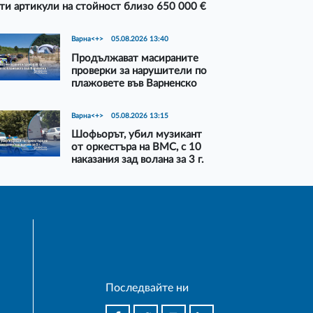
ти артикули на стойност близо 650 000 €
Варна<+>
05.08.2026 13:40
Продължават масираните
проверки за нарушители по
плажовете във Варненско
Варна<+>
05.08.2026 13:15
Шофьорът, убил музикант
от оркестъра на ВМС, с 10
наказания зад волана за 3 г.
Последвайте ни