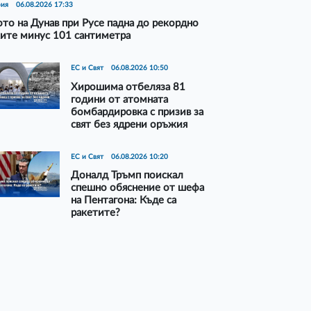
рия
06.08.2026 17:33
то на Дунав при Русе падна до рекордно
ите минус 101 сантиметра
ЕС и Свят
06.08.2026 10:50
Хирошима отбеляза 81
години от атомната
бомбардировка с призив за
свят без ядрени оръжия
ЕС и Свят
06.08.2026 10:20
Доналд Тръмп поискал
спешно обяснение от шефа
на Пентагона: Къде са
ракетите?