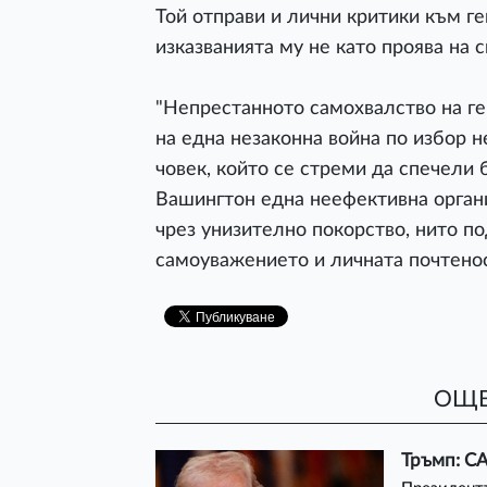
Той отправи и лични критики към г
изказванията му не като проява на 
"Непрестанното самохвалство на г
на една незаконна война по избор н
човек, който се стреми да спечели 
Вашингтон една неефективна орган
чрез унизително покорство, нито п
самоуважението и личната почтеност
ОЩЕ
Тръмп: С