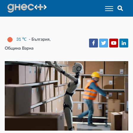
31
℃
- България,
Община Варна