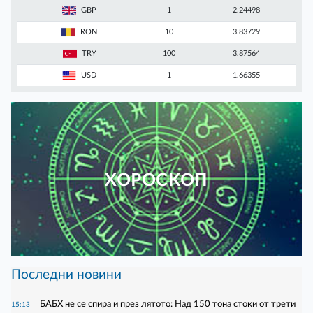
GBP
1
2.24498
RON
10
3.83729
TRY
100
3.87564
USD
1
1.66355
ХОРОСКОП
Последни новини
БАБХ не се спира и през лятото: Над 150 тона стоки от трети
15:13