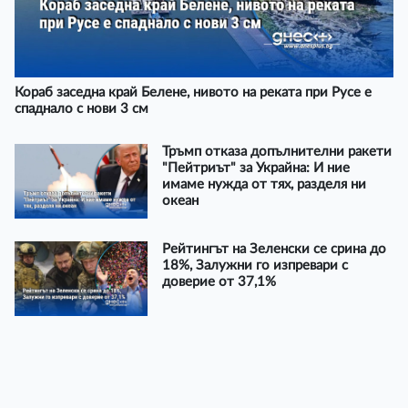
Кораб заседна край Белене, нивото на реката при Русе е
спаднало с нови 3 см
Тръмп отказа допълнителни ракети
"Пейтриът" за Украйна: И ние
имаме нужда от тях, разделя ни
океан
Рейтингът на Зеленски се срина до
18%, Залужни го изпревари с
доверие от 37,1%