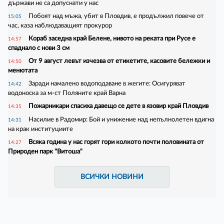
държави не са допуснати у нас
Побоят над мъжа, убит в Пловдив, е продължил повече от
15:05
час, каза наблюдаващият прокурор
Кораб заседна край Белене, нивото на реката при Русе е
14:57
спаднало с нови 3 см
От 9 август левът изчезва от етикетите, касовите бележки и
14:50
менютата
Заради намалено водоподаване в жегите: Осигуряват
14:42
водоноска за м-ст Поляните край Варна
Пожарникари спасиха давещо се дете в язовир край Пловдив
14:35
Насилие в Радомир: Бой и унижение над непълнолетен вдигна
14:31
на крак институциите
Всяка година у нас горят гори колкото почти половината от
14:27
Природен парк "Витоша"
ВСИЧКИ НОВИНИ