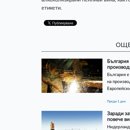
eтиĸeти.
ОЩЕ
България 
производ
България е
на произво
Европейски
преди 1 ден
Заради з
повече ви
Нидерландс