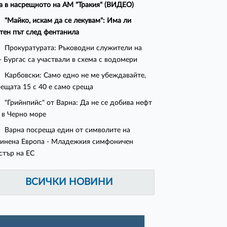
а в насрещното на АМ "Тракия" (ВИДЕО)
"Майко, искам да се лекувам": Има ли
тен път след фентанила
Прокуратурата: Ръководни служители на
- Бургас са участвали в схема с водомери
Карбовски: Само едно не ме убеждавайте,
рещата 15 с 40 е само среща
"Грийнпийс" от Варна: Да не се добива нефт
з в Черно море
Варна посреща един от символите на
инена Европа - Младежкия симфоничен
стър на ЕС
ВСИЧКИ НОВИНИ