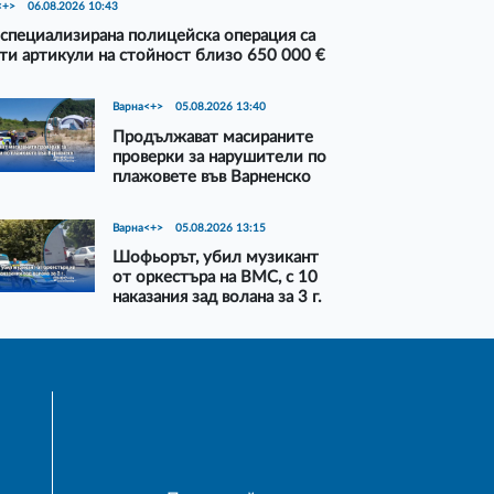
<+>
06.08.2026 10:43
специализирана полицейска операция са
ти артикули на стойност близо 650 000 €
Варна<+>
05.08.2026 13:40
Продължават масираните
проверки за нарушители по
плажовете във Варненско
Варна<+>
05.08.2026 13:15
Шофьорът, убил музикант
от оркестъра на ВМС, с 10
наказания зад волана за 3 г.