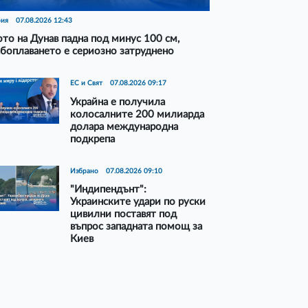
рия
07.08.2026 12:43
то на Дунав падна под минус 100 см,
боплаването е сериозно затруднено
ЕС и Свят
07.08.2026 09:17
Украйна е получила
колосалните 200 милиарда
долара международна
подкрепа
Избрано
07.08.2026 09:10
"Индипендънт":
Украинските удари по руски
цивилни поставят под
въпрос западната помощ за
Киев