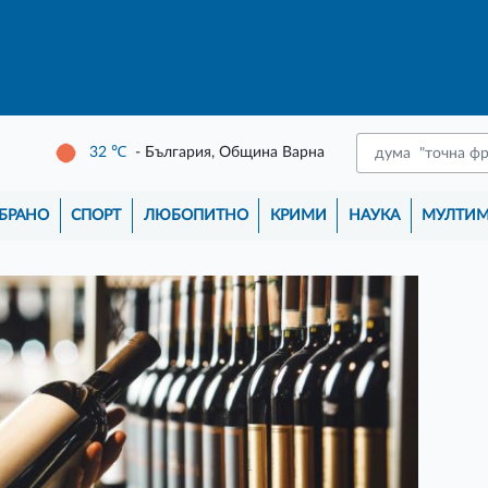
32
℃
- България, Община Варна
БРАНО
СПОРТ
ЛЮБОПИТНО
КРИМИ
НАУКА
МУЛТИ