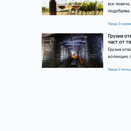
все повече,
подобрява.
преди 3 седм
Грузия от
част от тя
Грузия отв
колекция, 
преди 2 месец