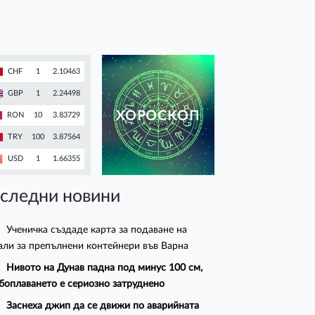
CHF
1
2.10463
GBP
1
2.24498
ХОРОСКОП
RON
10
3.83729
TRY
100
3.87564
USD
1
1.66355
следни новини
Ученичка създаде карта за подаване на
али за препълнени контейнери във Варна
Нивото на Дунав падна под минус 100 см,
боплаването е сериозно затруднено
Заснеха джип да се движи по аварийната