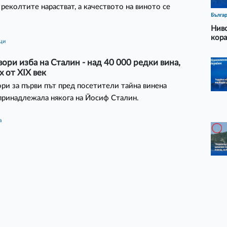
 реколтите нарастват, а качеството на виното се
Бълга
Ниво
кора
ици
вори изба на Сталин - над 40 000 редки вина,
х от XIX век
ори за първи път пред посетители тайна винена
принадлежала някога на Йосиф Сталин.
а