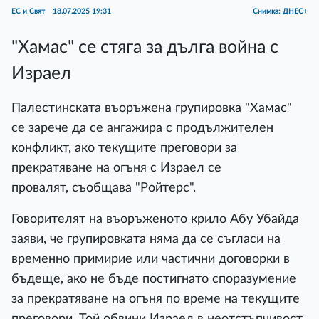
ЕС и Свят
18.07.2025 19:31
Снимка: ДНЕС+
"Хамас" се стяга за дълга война с
Израел
Палестинската въоръжена групировка "Хамас"
се зарече да се ангажира с продължителен
конфликт, ако текущите преговори за
прекратяване на огъня с Израел се
провалят, съобщава "Ройтерс".
Говорителят на въоръженото крило Абу Убайда
заяви, че групировката няма да се съгласи на
временно примирие или частични договорки в
бъдеще, ако не бъде постигнато споразумение
за прекратяване на огъня по време на текущите
преговори. Той обвини Израел в неотстъпчивост.