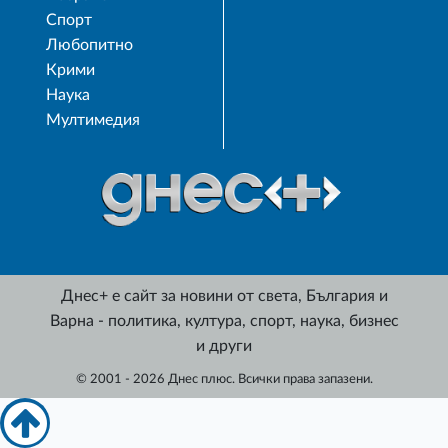
Спорт
Любопитно
Крими
Наука
Мултимедия
Днес+ е сайт за новини от света, България и
Варна - политика, култура, спорт, наука, бизнес
и други
© 2001 - 2026 Днес плюс. Всички права запазени.