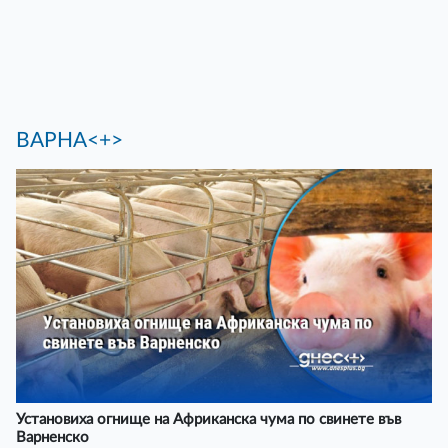
ВАРНА<+>
Установиха огнище на Африканска чума по свинете във
Варненско