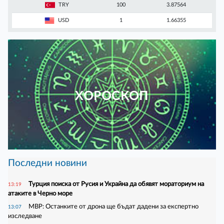
TRY
100
3.87564
USD
1
1.66355
ХОРОСКОП
Последни новини
Турция поиска от Русия и Украйна да обявят мораториум на
13:19
атаките в Черно море
МВР: Останките от дрона ще бъдат дадени за експертно
13:07
изследване