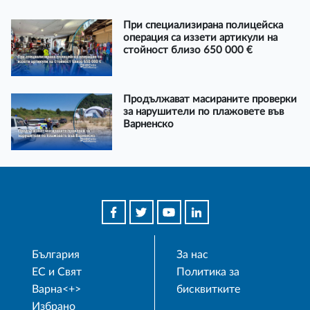
При специализирана полицейска
операция са иззети артикули на
стойност близо 650 000 €
Продължават масираните проверки
за нарушители по плажовете във
Варненско
България
За нас
ЕС и Свят
Политика за
Варна<+>
бисквитките
Избрано