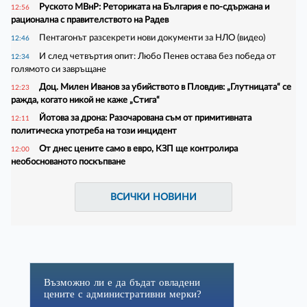
Руското МВнР: Реториката на България е по-сдържана и
12:56
рационална с правителството на Радев
Пентагонът разсекрети нови документи за НЛО (видео)
12:46
И след четвъртия опит: Любо Пенев остава без победа от
12:34
голямото си завръщане
Доц. Милен Иванов за убийството в Пловдив: „Глутницата“ се
12:23
ражда, когато никой не каже „Стига“
Йотова за дрона: Разочарована съм от примитивната
12:11
политическа употреба на този инцидент
От днес цените само в евро, КЗП ще контролира
12:00
необоснованото поскъпване
ВСИЧКИ НОВИНИ