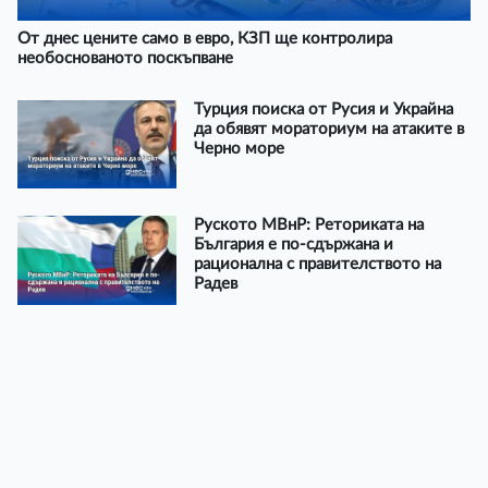
От днес цените само в евро, КЗП ще контролира
необоснованото поскъпване
Турция поиска от Русия и Украйна
да обявят мораториум на атаките в
Черно море
Руското МВнР: Реториката на
България е по-сдържана и
рационална с правителството на
Радев