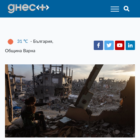
31
℃
- България,
Община Варна