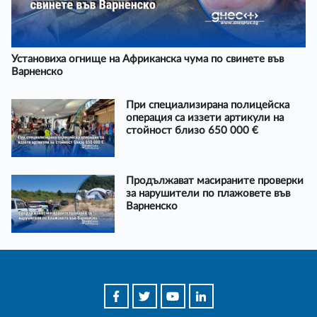
Установиха огнище на Африканска чума по свинете във
Варненско
При специализирана полицейска
операция са иззети артикули на
стойност близо 650 000 €
Продължават масираните проверки
за нарушители по плажовете във
Варненско