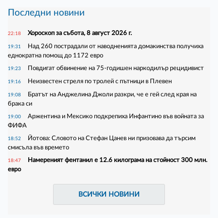
Последни новини
Хороскоп за събота, 8 август 2026 г.
22:18
Над 260 пострадали от наводненията домакинства получиха
19:31
еднократна помощ до 1172 евро
Повдигат обвинение на 75-годишен наркодилър рецидивист
19:23
Неизвестен стреля по тролей с пътници в Плевен
19:16
Братът на Анджелина Джоли разкри, че е гей след края на
19:08
брака си
Аржентина и Мексико подкрепиха Инфантино във войната за
19:00
ФИФА
Йотова: Словото на Стефан Цанев ни призовава да търсим
18:52
смисъла във времето
Намереният фентанил е 12.6 килограма на стойност 300 млн.
18:47
евро
ВСИЧКИ НОВИНИ