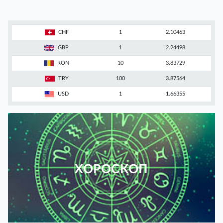
CHF
1
2.10463
GBP
1
2.24498
RON
10
3.83729
TRY
100
3.87564
USD
1
1.66355
ХОРОСКОП