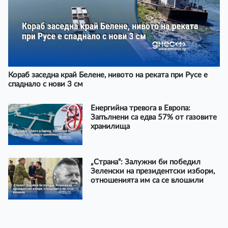
Кораб заседна край Белене, нивото на реката при Русе е
спаднало с нови 3 см
Енергийна тревога в Европа:
Запълнени са едва 57% от газовите
хранилища
„Страна“: Залужни би победил
Зеленски на президентски избори,
отношенията им са се влошили