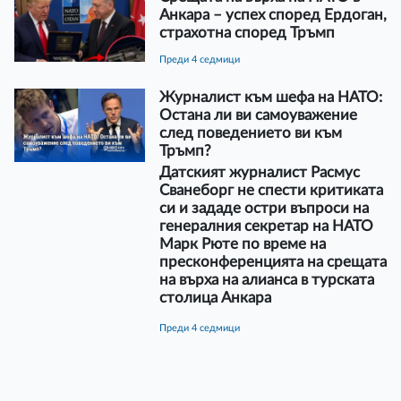
Анкара – успех според Ердоган,
страхотна според Тръмп
преди 4 седмици
Журналист към шефа на НАТО:
Остана ли ви самоуважение
след поведението ви към
Тръмп?
Датският журналист Расмус
Сванеборг не спести критиката
си и зададе остри въпроси на
генералния секретар на НАТО
Марк Рюте по време на
пресконференцията на срещата
на върха на алианса в турската
столица Анкара
преди 4 седмици