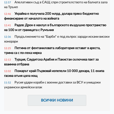
Апелативен съд в САЩ спря строителството на балната зала
12:57
на Тръмп
Украйна е получила 200 млрд. долара пряко бюджетно
12:46
финансиране от началото на войната
Радев: Дрон е нахлул в българското въздушно пространство
12:41
на 100 м от границата с Румъния
Продължението на "Барби“ е под въпрос заради искани високи
12:36
хонорари
Петима от фентаниловата лаборатория остават в ареста,
12:25
трима са с по-лека мярка
Турция, Саудитска Арабия и Пакистан сключиха пакт за
12:13
взаимна отбрана
Пожарът край Първовай изпепели 10 000 декара, 11 екипа
12:02
гасиха огъня цяла нощ
Русия удари кораби с военни доставки за ВСУ и унищожи
11:52
украински армейски влак
ВСИЧКИ НОВИНИ