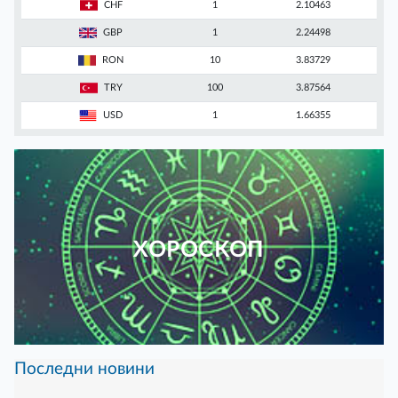
CHF
1
2.10463
GBP
1
2.24498
RON
10
3.83729
TRY
100
3.87564
USD
1
1.66355
ХОРОСКОП
Последни новини