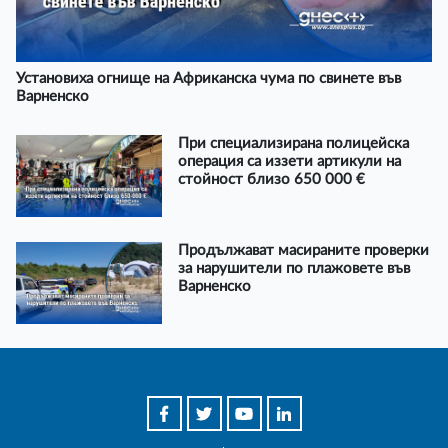
Установиха огнище на Африканска чума по свинете във
Варненско
При специализирана полицейска
операция са иззети артикули на
стойност близо 650 000 €
Продължават масираните проверки
за нарушители по плажовете във
Варненско