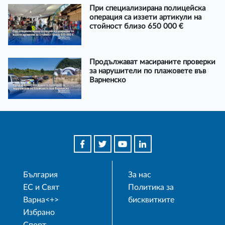
При специализирана полицейска
операция са иззети артикули на
стойност близо 650 000 €
Продължават масираните проверки
за нарушители по плажовете във
Варненско
България
За нас
ЕС и Свят
Политика за
Варна<+>
бисквитките
Избрано