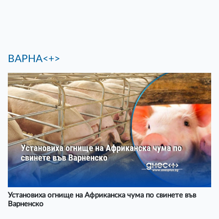
ВАРНА<+>
Установиха огнище на Африканска чума по свинете във
Варненско