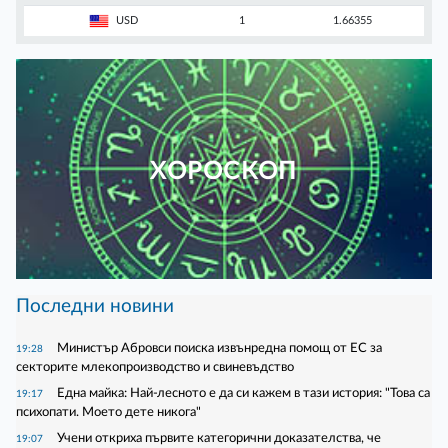
USD
1
1.66355
ХОРОСКОП
Последни новини
Министър Абровси поиска извънредна помощ от ЕС за
19:28
секторите млекопроизводство и свиневъдство
Една майка: Най-лесното е да си кажем в тази история: "Това са
19:17
психопати. Моето дете никога"
Учени откриха първите категорични доказателства, че
19:07