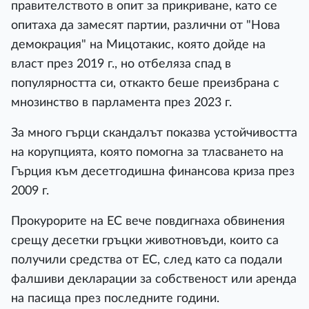
правителството в опит за прикриване, като се
опитаха да замесят партии, различни от "Нова
демокрация" на Мицотакис, която дойде на
власт през 2019 г., но отбеляза спад в
популярността си, откакто беше преизбрана с
мнозинство в парламента през 2023 г.
За много гърци скандалът показва устойчивостта
на корупцията, която помогна за тласването на
Гърция към десетгодишна финансова криза през
2009 г.
Прокурорите на ЕС вече повдигнаха обвинения
срещу десетки гръцки животновъди, които са
получили средства от ЕС, след като са подали
фалшиви декларации за собственост или аренда
на пасища през последните години.