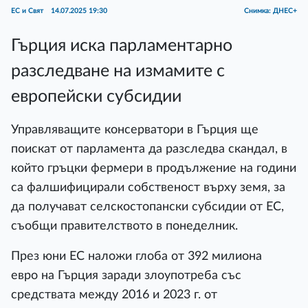
ЕС и Свят
14.07.2025 19:30
Снимка: ДНЕС+
Гърция иска парламентарно
разследване на измамите с
европейски субсидии
Управляващите консерватори в Гърция ще
поискат от парламента да разследва скандал, в
който гръцки фермери в продължение на години
са фалшифицирали собственост върху земя, за
да получават селскостопански субсидии от ЕС,
съобщи правителството в понеделник.
През юни ЕС наложи глоба от 392 милиона
евро на Гърция заради злоупотреба със
средствата между 2016 и 2023 г. от