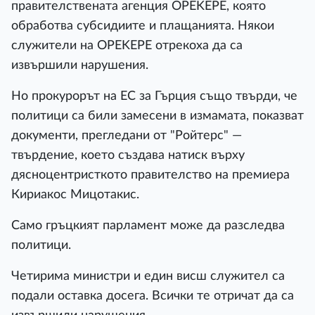
правителствената агенция OPEKEPE, която
обработва субсидиите и плащанията. Някои
служители на OPEKEPE отрекоха да са
извършили нарушения.
Но прокурорът на ЕС за Гърция също твърди, че
политици са били замесени в измамата, показват
документи, прегледани от "Ройтерс" —
твърдение, което създава натиск върху
дясноцентристкото правителство на премиера
Кириакос Мицотакис.
Само гръцкият парламент може да разследва
политици.
Четирима министри и един висш служител са
подали оставка досега. Всички те отричат да са