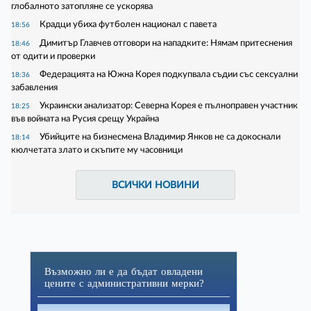
глобалното затопляне се ускорява
Крадци убиха футболен национал с павета
18:56
Димитър Главчев отговори на нападките: Нямам притеснения
18:46
от одити и проверки
Федерацията на Южна Корея подкупвала съдии със сексуални
18:36
забавления
Украински анализатор: Северна Корея е пълноправен участник
18:25
във войната на Русия срещу Украйна
Убийците на бизнесмена Владимир Янков не са докоснали
18:14
кюлчетата злато и скъпите му часовници
ВСИЧКИ НОВИНИ