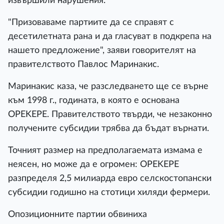
извършили нарушения.
"Призоваваме партиите да се справят с
десетилетната рана и да гласуват в подкрепа на
нашето предложение", заяви говорителят на
правителството Павлос Маринакис.
Маринакис каза, че разследването ще се върне
към 1998 г., годината, в която е основана
OPEKEPE. Правителството твърди, че незаконно
получените субсидии трябва да бъдат върнати.
Точният размер на предполагаемата измама е
неясен, но може да е огромен: OPEKEPE
разпределя 2,5 милиарда евро селскостопански
субсидии годишно на стотици хиляди фермери.
Опозиционните партии обвиниха