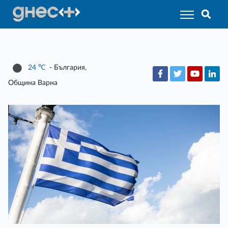
24
℃
- България,
Община Варна