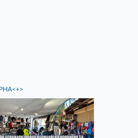
РНА<+>