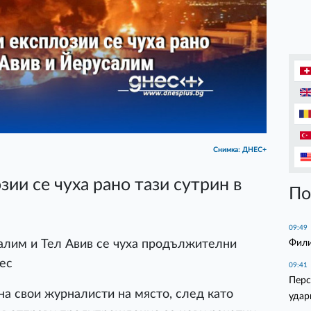
Снимка: ДНЕС+
ии се чуха рано тази сутрин в
По
09:49
Фил
салим и Тел Авив се чуха продължителни
ес
09:41
Перс
на свои журналисти на място, след като
удар