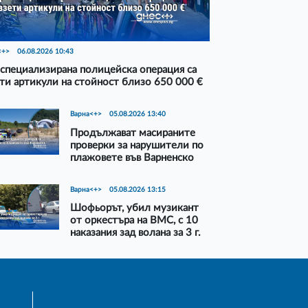
<+>
06.08.2026 10:43
специализирана полицейска операция са
ти артикули на стойност близо 650 000 €
Варна<+>
05.08.2026 13:40
Продължават масираните
проверки за нарушители по
плажовете във Варненско
Варна<+>
05.08.2026 13:15
Шофьорът, убил музикант
от оркестъра на ВМС, с 10
наказания зад волана за 3 г.