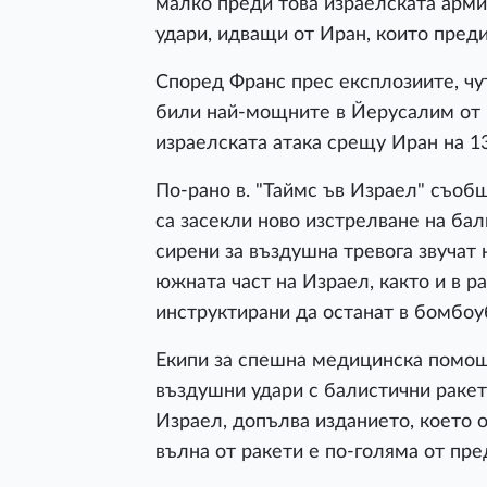
малко преди това израелската арми
удари, идващи от Иран, които преди
Според Франс прес експлозиите, чут
били най-мощните в Йерусалим от н
израелската атака срещу Иран на 1
По-рано в. "Таймс ъв Израел" съоб
са засекли ново изстрелване на ба
сирени за въздушна тревога звучат 
южната част на Израел, както и в р
инструктирани да останат в бомбо
Екипи за спешна медицинска помощ
въздушни удари с балистични ракет
Израел, допълва изданието, което 
вълна от ракети е по-голяма от пр