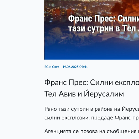
ЕС и Свят
19.06.2025 09:41
Франс Прес: Силни експлоз
Тел Авив и Йерусалим
Рано тази сутрин в района на Йеру
силни експлозии, предаде Франс пр
Агенцията се позова на съобщения 