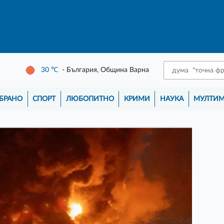
30
℃
- България, Община Варна
БРАНО
СПОРТ
ЛЮБОПИТНО
КРИМИ
НАУКА
МУЛТИ