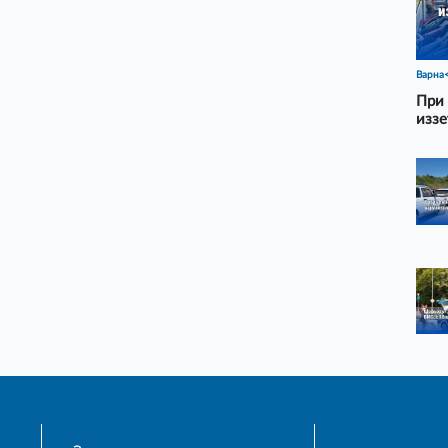
Варна
При 
иззе