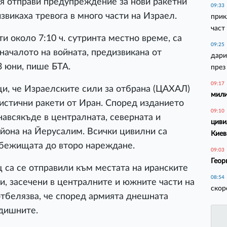
я отправи предупреждение за нови ракетни
09:33
звикаха тревога в много части на Израел.
прик
част
и около 7:10 ч. сутринта местно време, са
09:25
ачалото на войната, предизвикана от
дари
3 юни, пише БТА.
през
09:17
щи, че Израелските сили за отбрана (ЦАХАЛ)
мили
листични ракети от Иран. Според изданието
09:10
навсякъде в централната, северната и
циви
айона на Йерусалим. Всички цивилни са
Киев
убежищата до второ нареждане.
09:03
Геор
 са се отправили към местата на иранските
08:54
и, засечени в централните и южните части на
скор
отбелязва, че според армията днешната
едишните.