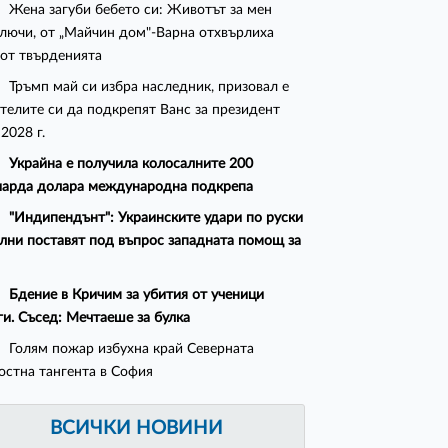
Жена загуби бебето си: Животът за мен
лючи, от „Майчин дом"-Варна отхвърлиха
 от твърденията
Тръмп май си избра наследник, призовал е
телите си да подкрепят Ванс за президент
 2028 г.
Украйна е получила колосалните 200
арда долара международна подкрепа
"Индипендънт": Украинските удари по руски
лни поставят под въпрос западната помощ за
Бдение в Кричим за убития от ученици
ги. Съсед: Мечтаеше за булка
Голям пожар избухна край Северната
остна тангента в София
ВСИЧКИ НОВИНИ