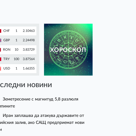
CHF
1
2.10463
GBP
1
2.24498
ХОРОСКОП
RON
10
3.83729
TRY
100
3.87564
USD
1
1.66355
следни новини
Земетресение с магнитуд 5,8 разлюля
ипините
Иран заплашва да атакува държавите от
ийския залив, ако САЩ предприемат нови
и