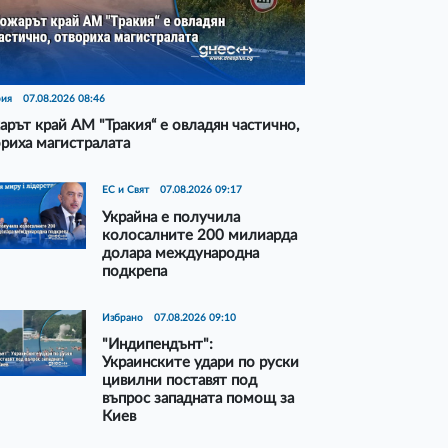
рия
07.08.2026 08:46
рът край АМ "Тракия“ е овладян частично,
риха магистралата
ЕС и Свят
07.08.2026 09:17
Украйна е получила
колосалните 200 милиарда
долара международна
подкрепа
Избрано
07.08.2026 09:10
"Индипендънт":
Украинските удари по руски
цивилни поставят под
въпрос западната помощ за
Киев