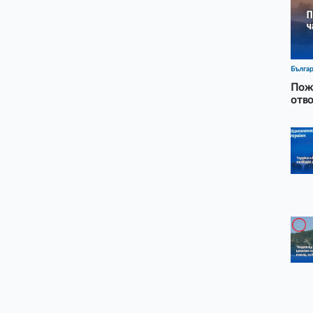
Бълга
Пожа
отво