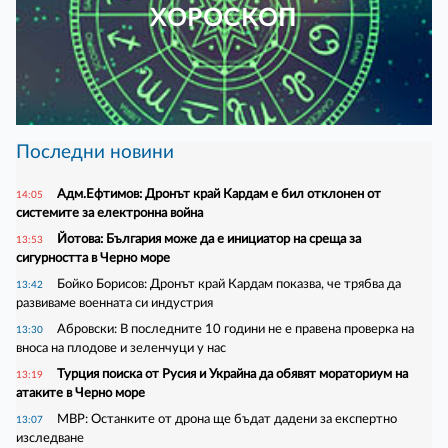
ХОРОСКОП
Последни новини
Адм.Ефтимов: Дронът край Кардам е бил отклонен от
14:05
системите за електронна война
Йотова: България може да е инициатор на среща за
13:53
сигурността в Черно море
Бойко Борисов: Дронът край Кардам показва, че трябва да
13:42
развиваме военната си индустрия
Абровски: В последните 10 години не е правена проверка на
13:30
вноса на плодове и зеленчуци у нас
Турция поиска от Русия и Украйна да обявят мораториум на
13:19
атаките в Черно море
МВР: Останките от дрона ще бъдат дадени за експертно
13:07
изследване