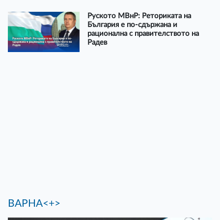
Руското МВнР: Реториката на
България е по-сдържана и
рационална с правителството на
Радев
ВАРНА<+>