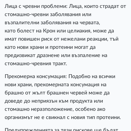
Лица с чревни проблеми: Лица, които страдат от
стомашно-чревни заболявания или
възпалителни заболявания на червата,
като болест на Крон или целиакия, може да
имат повишен риск от нежелани реакции, тъй
като нови храни и протеини могат да
предизвикат дразнене или възпаление на
стомашно-чревния тракт.
Прекомерна консумация: Подобно на всички
нови храни, прекомерната консумация на
брашно от жълт брашнен червей може да
доведе до неприязън към продукта или
стомашно неразположение, особено ако
организмът не е свикнал с новия тип протеини.
Предупрежденията за тези рискове ще бъдат