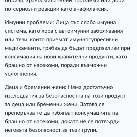
обриви, храносмилателни проблеми или дори
по-сериозни реакции като анафилаксия.
Имунни проблеми: Лица със слаба имунна
система, като хора с автоимунни заболявания
или тези, които приемат имунносупресивни
медикаменти, трябва да бъдат предпазливи при
консумация на нови хранителни продукти, като
брашно от насекоми, поради възможни
усложнения.
Деца и бременни жени: Няма достатъчно
изследвания за безопасността на този продукт
за деца или бременни жени. Затова се
препоръчва те да избягват консумацията на
брашно от насекоми, докато не се потвърди
неговата безопасност за тези групи.