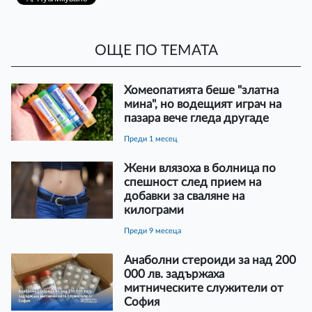
ОЩЕ ПО ТЕМАТА
Хомеопатията беше "златна
мина", но водещият играч на
пазара вече гледа другаде
преди 1 месец
Жени влязоха в болница по
спешност след прием на
добавки за сваляне на
килограми
преди 9 месеца
Анаболни стероиди за над 200
000 лв. задържаха
митническите служители от
София