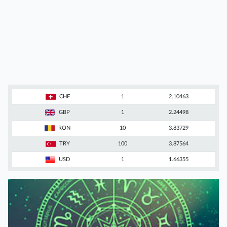
CHF
1
2.10463
GBP
1
2.24498
RON
10
3.83729
TRY
100
3.87564
USD
1
1.66355