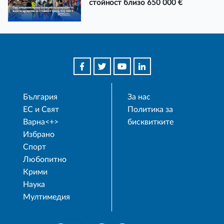
стойност близо 650 000 €
България
За нас
ЕС и Свят
Политика за
Варна<+>
бисквитките
Избрано
Спорт
Любопитно
Крими
Наука
Мултимедия