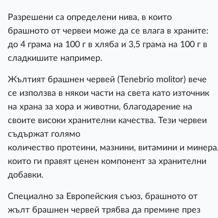
Разрешени са определени нива, в които
брашното от червеи може да се влага в храните:
до 4 грама на 100 г в хляба и 3,5 грама на 100 г в
сладкишите например.
Жълтият брашнен червей (Tenebrio molitor) вече
се използва в някои части на света като източник
на храна за хора и животни, благодарение на
своите високи хранителни качества. Тези червеи
съдържат голямо
количество протеини, мазнини, витамини и минера
които ги правят ценен компонент за хранителни
добавки.
Специално за Европейския съюз, брашното от
жълт брашнен червей трябва да премине през