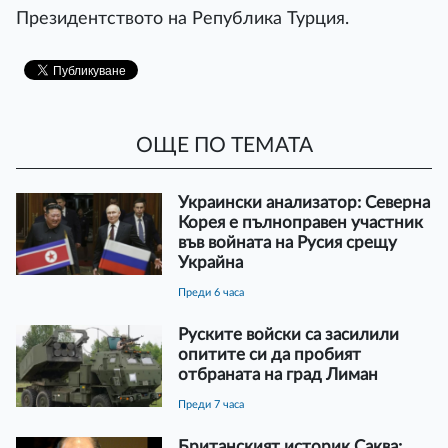
Президентството на Република Турция.
ОЩЕ ПО ТЕМАТА
Украински анализатор: Северна
Корея е пълноправен участник
във войната на Русия срещу
Украйна
преди 6 часа
Руските войски са засилили
опитите си да пробият
отбраната на град Лиман
преди 7 часа
Британският историк Саква: