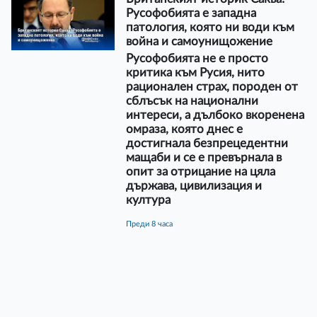
Русофобията е западна
патология, която ни води към
война и самоунищожение
Русофобията не е просто
критика към Русия, нито
рационален страх, породен от
сблъсък на национални
интереси, а дълбоко вкоренена
омраза, която днес е
достигнала безпрецедентни
мащаби и се е превърнала в
опит за отрицание на цяла
държава, цивилизация и
култура
преди 8 часа