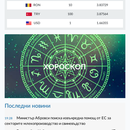
RON
10
3.83729
TRY
100
3.87564
USD
1
1.66355
ХОРОСКОП
Последни новини
Министър Абровси поиска извънредна помощ от ЕС за
19:28
секторите млекопроизводство и свиневъдство