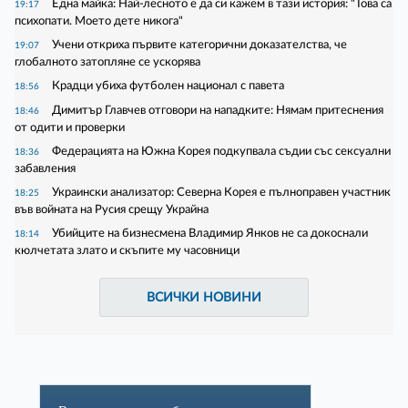
Една майка: Най-лесното е да си кажем в тази история: "Това са
19:17
психопати. Моето дете никога"
Учени откриха първите категорични доказателства, че
19:07
глобалното затопляне се ускорява
Крадци убиха футболен национал с павета
18:56
Димитър Главчев отговори на нападките: Нямам притеснения
18:46
от одити и проверки
Федерацията на Южна Корея подкупвала съдии със сексуални
18:36
забавления
Украински анализатор: Северна Корея е пълноправен участник
18:25
във войната на Русия срещу Украйна
Убийците на бизнесмена Владимир Янков не са докоснали
18:14
кюлчетата злато и скъпите му часовници
ВСИЧКИ НОВИНИ