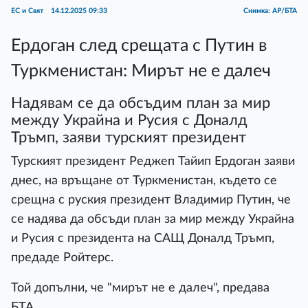
ЕС и Свят
14.12.2025 09:33
Снимка: АР/БТА
Ердоган след срещата с Путин в
Туркменистан: Мирът не е далеч
Надявам се да обсъдим план за мир
между Украйна и Русия с Доналд
Тръмп, заяви турският президент
Турският президент Реджеп Тайип Ердоган заяви
днес, на връщане от Туркменистан, където се
срещна с руския президент Владимир Путин, че
се надява да обсъди план за мир между Украйна
и Русия с президента на САЩ Доналд Тръмп,
предаде Ройтерс.
Той допълни, че "мирът не е далеч", предава
БТА.