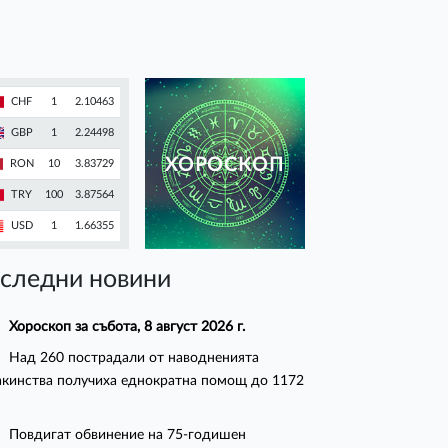
CHF
1
2.10463
GBP
1
2.24498
ХОРОСКОП
RON
10
3.83729
TRY
100
3.87564
USD
1
1.66355
следни новини
Хороскоп за събота, 8 август 2026 г.
Над 260 пострадали от наводненията
кинства получиха еднократна помощ до 1172
Повдигат обвинение на 75-годишен