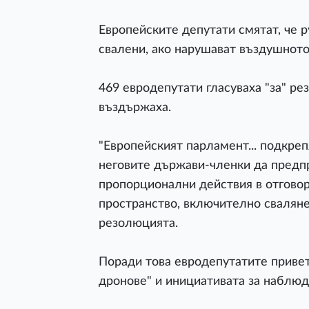
Европейските депутати смятат, че 
свалени, ако нарушават въздушното
469 евродепутати гласуваха "за" рез
въздържаха.
"Европейският парламент... подкреп
неговите държави-членки да предп
пропорционални действия в отговор
пространство, включително свалянет
резолюцията.
Поради това евродепутатите привет
дронове" и инициативата за наблюд