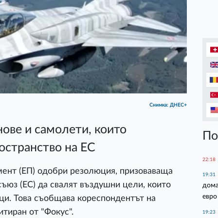
Снимка: ДНЕС+
нове и самолети, които
По
остранство на ЕС
22:18
мент (ЕП) одобри резолюция, призоваваща
19:31
ъюз (ЕС) да свалят въздушни цели, които
дома
евро
ци. Това съобщава кореспондентът на
итиран от "Фокус".
19:23