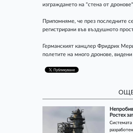
изграждането на "стена от дронове"
Припомняме, че през последните 
регистрирани във въздушното прост
Германският канцлер Фридрих Мерц 
полетите на много дронове, видени
ОЩЕ
Непробива
Ростех за
Системата 
разработен