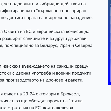
, че подривните и хибридни действия на
алифицирани като "държавно спонсориран
 не достигат прага на въоръжено нападение.
а Съвета на ЕС и Европейската комисия да
а разширят санкциите и за други държави,
я, по-специално за Беларус, Иран и Северна
т изискаха въвеждането на санкции срещу
 стоки с двойна употреба и военни продукти
за производството на дронове и ракети.
я съвет на 23-24 октомври в Брюксел,
ския съюз ще обсъдят проект на "пътна
ата стратегия на ЕС, която включва