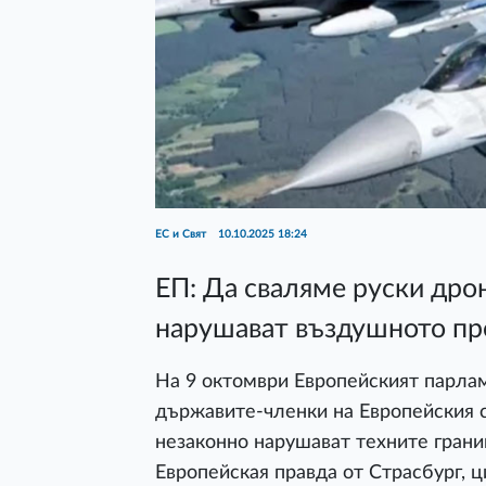
ЕС и Свят
10.10.2025 18:24
ЕП: Да сваляме руски дро
нарушават въздушното пр
На 9 октомври Европейският парла
държавите-членки на Европейския с
незаконно нарушават техните грани
Европейская правда от Страсбург, ц