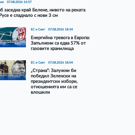
рия
07.08.2026 14:57
б заседна край Белене, нивото на реката
Русе е спаднало с нови 3 см
ЕС и Свят
07.08.2026 18:34
Енергийна тревога в Европа:
Запълнени са едва 57% от
газовите хранилища
ЕС и Свят
07.08.2026 18:04
„Страна“: Залужни би
победил Зеленски на
президентски избори,
отношенията им са се
влошили