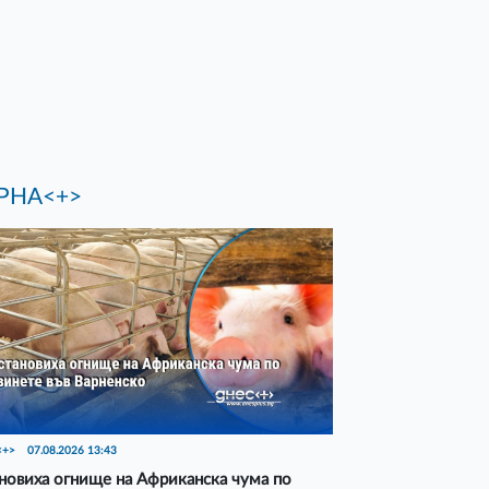
РНА<+>
<+>
07.08.2026 13:43
новиха огнище на Африканска чума по