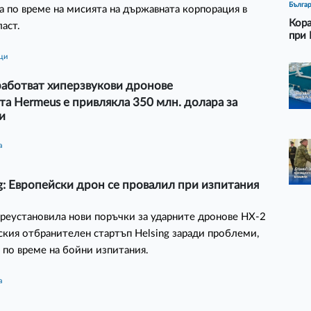
Бълга
а по време на мисията на държавната корпорация в
Кора
ласт.
при 
ици
аботват хиперзвукови дронове
а Hermeus е привлякла 350 млн. долара за
и
а
: Европейски дрон се провалил при изпитания
преустановила нови поръчки за ударните дронове HX-2
ския отбранителен стартъп Helsing заради проблеми,
 по време на бойни изпитания.
а