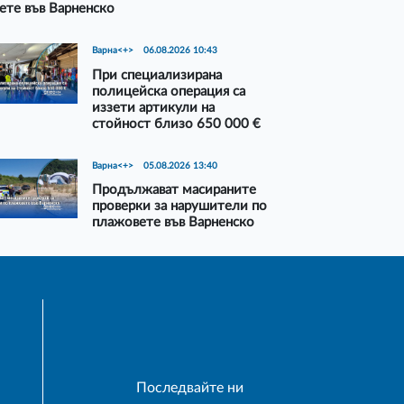
ете във Варненско
Варна<+>
06.08.2026 10:43
При специализирана
полицейска операция са
иззети артикули на
стойност близо 650 000 €
Варна<+>
05.08.2026 13:40
Продължават масираните
проверки за нарушители по
плажовете във Варненско
Последвайте ни