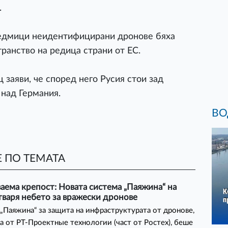
.
седмици неидентифицирани дронове бяха
ранство на редица страни от ЕС.
заяви, че според него Русия стои зад
 над Германия.
ВО
 ПО ТЕМАТА
ема крепост: Новата система „Паяжина“ на
тваря небето за вражески дронове
„Паяжина“ за защита на инфраструктурата от дронове,
а от РТ-Проектные технологии (част от Ростех), беше