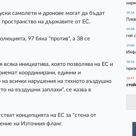
нарк
руски самолети и дронове могат да бъдат
19:16
Плев
 пространство на държавите от ЕС.
19:08
гей 
олюцията, 97 бяха "против", а 38 се
19:00
Инфа
18:52
я всяка инициатива, която позволява на ЕС и
приз
риемат координирани, единни и
18:47
 на всички нарушения на тяхното въздушно
стой
о на въздушни заплахи", се казва в
стват концепцията на ЕС за "стена от
ение на Източния фланг.