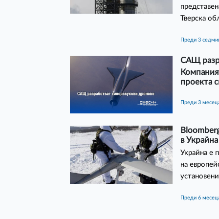
представен
Тверска об
преди 3 седм
САЩ разр
Компаният
проекта с
преди 3 месец
Bloomberg
в Украйна
Украйна е 
на европей
установени
преди 6 месец