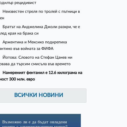
одилър рецидивист
Неизвестен стреля по тролей с пътници в
ен
Братът на Анджелина Джоли разкри, че е
след края на брака си
Аржентина и Мексико подкрепиха
нтино във войната за ФИФА
Йотова: Словото на Стефан Цанев ни
овава да търсим смисъла във времето
Намереният фентанил е 12.6 килограма на
ност 300 млн. евро
ВСИЧКИ НОВИНИ