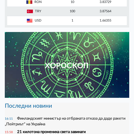
RON
10
3.83729
TRY
100
3.87564
USD
1
1.66355
ХОРОСКОП
Последни новини
Финландският министър на отбраната отказа да даде ракети
16:11
„Пейтриът“ на Украйна
21 килотона промениха света завинаги
15:58