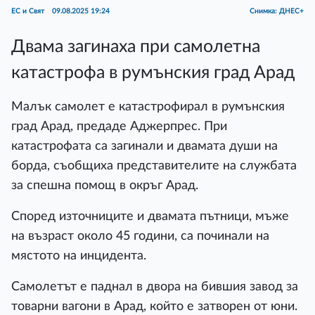
ЕС и Свят
09.08.2025 19:24
Снимка: ДНЕС+
Двама загинаха при самолетна
катастрофа в румънския град Арад
Малък самолет е катастрофирал в румънския
град Арад, предаде Аджерпрес. При
катастрофата са загинали и двамата души на
борда, съобщиха представителите на службата
за спешна помощ в окръг Арад.
Според източниците и двамата пътници, мъже
на възраст около 45 години, са починали на
мястото на инцидента.
Самолетът е паднал в двора на бившия завод за
товарни вагони в Арад, който е затворен от юни.