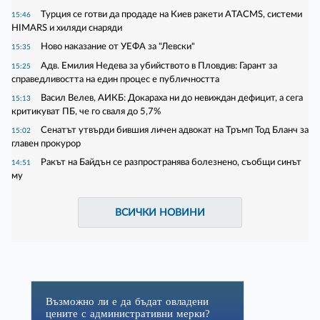
Турция се готви да продаде на Киев ракети ATACMS, системи
15:46
HIMARS и хиляди снаряди
Ново наказание от УЕФА за "Левски"
15:35
Адв. Емилия Недева за убийството в Пловдив: Гарант за
15:25
справедливостта на един процес е публичността
Васил Велев, АИКБ: Докараха ни до невиждан дефицит, а сега
15:13
критикуват ПБ, че го сваля до 5,7%
Сенатът утвърди бившия личен адвокат на Тръмп Тод Бланч за
15:02
главен прокурор
Ракът на Байдън се разпространява болезнено, съобщи синът
14:51
му
ВСИЧКИ НОВИНИ