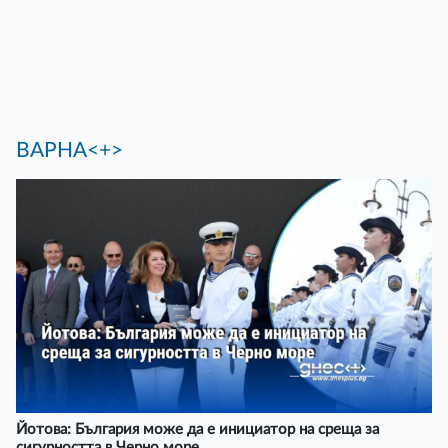
ВАРНА<+>
Йотова: България може да е инициатор на среща за
сигурността в Черно море