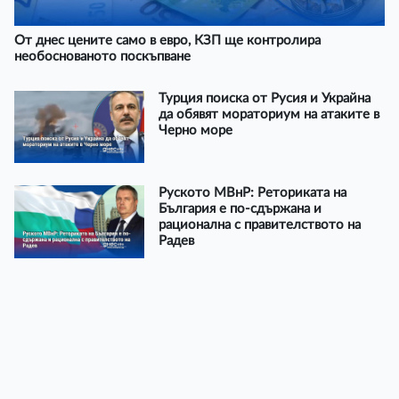
От днес цените само в евро, КЗП ще контролира
необоснованото поскъпване
Турция поиска от Русия и Украйна
да обявят мораториум на атаките в
Черно море
Руското МВнР: Реториката на
България е по-сдържана и
рационална с правителството на
Радев