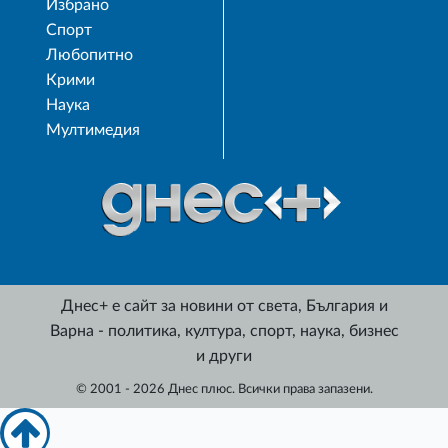
Избрано
Спорт
Любопитно
Крими
Наука
Мултимедия
Днес+ е сайт за новини от света, България и
Варна - политика, култура, спорт, наука, бизнес
и други
© 2001 - 2026 Днес плюс. Всички права запазени.