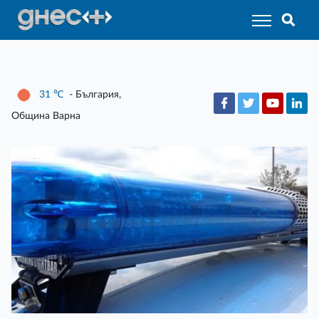
31
℃
- България,
Община Варна