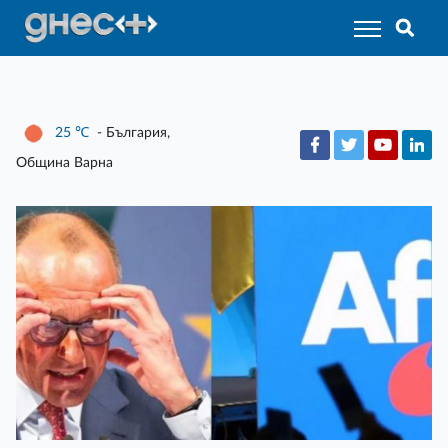
25
℃
- България,
Община Варна