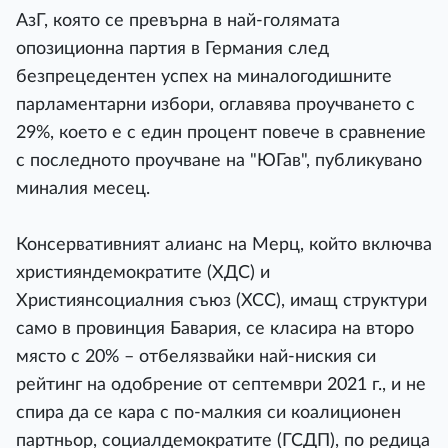
AзГ, която се превърна в най-голямата
опозиционна партия в Германия след
безпрецедентен успех на миналогодишните
парламентарни избори, оглавява проучването с
29%, което е с един процент повече в сравнение
с последното проучване на "ЮГав", публикувано
миналия месец.
Консервативният алианс на Мерц, който включва
християндемократите (ХДС) и
Християнсоциалния съюз (ХСС), имащ структури
само в провинция Бавария, се класира на второ
място с 20% – отбелязвайки най-ниския си
рейтинг на одобрение от септември 2021 г., и не
спира да се кара с по-малкия си коалиционен
партньор, социалдемократите (ГСДП), по редица