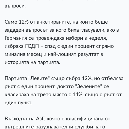
въпроси.
Само 12% от анкетираните, на които беше
зададен въпросът за кого биха гласували, ако в
Германия се провеждаха избори в неделя,
избраха ГСДП – спад с един процент спрямо
миналия месец и най-лошият резултат в
историята на партията.
Партията "Левите" също събра 12%, но отбеляза
ръст с един процент, докато "Зелените" се
класираха на трето място с 14%, също с ръст от
един пункт.
Възходът на AзГ, която е класифицирана от
вътрешните разузнавателни служби като