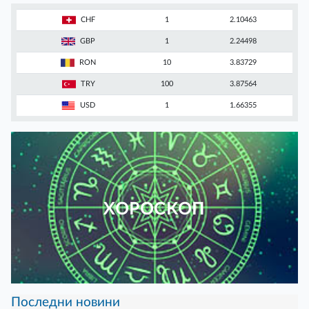
CHF
1
2.10463
GBP
1
2.24498
RON
10
3.83729
TRY
100
3.87564
USD
1
1.66355
ХОРОСКОП
Последни новини