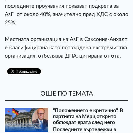
последните проучвания показват подкрепа за
АзГ от около 40%, значително пред ХДС с около
25%.
Местната организация на AзГ в Саксония-Анхалт
е класифицирана като потвърдена екстремистка
организация, отбелязва ДПА, цитирана от бта.
ОЩЕ ПО ТЕМАТА
"Положението е критично". В
партията на Мерц открито
обсъждат ерата след него
Последните въртележки в