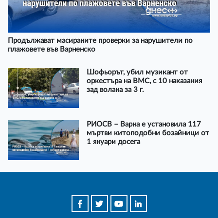
Продължават масираните проверки за нарушители по
плажовете във Варненско
Шофьорът, убил музикант от
оркестъра на ВМС, с 10 наказания
зад волана за 3 г.
РИОСВ – Варна е установила 117
мъртви китоподобни бозайници от
1 януари досега