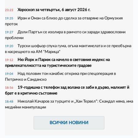
Хороскоп за четвъртък, 6 август 2026 г.
23:23
Иран и Оман са близо до сделка за отваряне на Ормузкия
19:35
проток
Доли Партън се изолира в ранчото си заради здравословни
19:27
проблеми
Турски шофьор спука гума, огъна мантинелата и се преобърна
19:20
в насрещното на АМ "Марица"
Ню Йорк и Париж са начело в световния индекс на
19:12
привлекателността на туристическите градове
Над половин тон канабис откриха при спецоперация в
19:04
Петричко и Санданско
19-годишна с телефон зад волана се заби в дърво, малкият й
18:56
брат е в критично състояние
Николай Качаров за турците и „Хан Тервел“: Скандал няма, има
18:48
медийни манипулации
ВСИЧКИ НОВИНИ