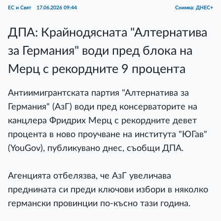
ЕС и Свят
17.06.2026 09:44
Снимка: ДНЕС+
ДПА: Крайнодясната "Алтернатива
за Германия" води пред блока на
Мерц с рекордните 9 процента
Антиимигрантската партия "Алтернатива за
Германия" (AзГ) води пред консерваторите на
канцлера Фридрих Мерц с рекордните девет
процента в ново проучване на института "ЮГав"
(YouGov), публикувано днес, съобщи ДПА.
Агенцията отбелязва, че АзГ увеличава
преднината си преди ключови избори в няколко
германски провинции по-късно тази година.