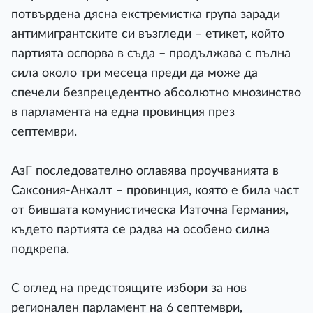
потвърдена дясна екстремистка група заради
антимигрантските си възгледи – етикет, който
партията оспорва в съда – продължава с пълна
сила около три месеца преди да може да
спечели безпрецедентно абсолютно мнозинство
в парламента на една провинция през
септември.
АзГ последователно оглавява проучванията в
Саксония-Анхалт – провинция, която е била част
от бившата комунистическа Източна Германия,
където партията се радва на особено силна
подкрепа.
С оглед на предстоящите избори за нов
регионален парламент на 6 септември,