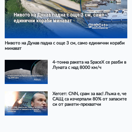
Нивото на Дунав падна с още 3 см, само единични кораби
минават
4-тонна ракета на SpaceX се разби в
Луната с над 8000 км/ч
Хегсет: CNN, срам за вас! Лъжа е, че
САЩ са изчерпали 80% от запасите
си от ракети-прехватчи