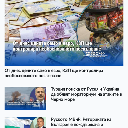
От днес цените само в евро, КЗП ще контролира
необоснованото поскъпване
Турция поиска от Русия и Украйна
да обявят мораториум на атаките в
Черно море
Руското МВнР: Реториката на
България е по-сдържана и