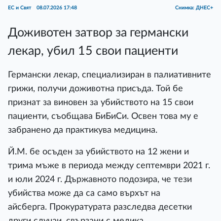
ЕС и Свят
08.07.2026 17:48
Снимка: ДНЕС+
Доживотен затвор за германски
лекар, убил 15 свои пациенти
Германски лекар, специализиран в палиативните
грижи, получи доживотна присъда. Той бе
признат за виновен за убийството на 15 свои
пациенти, съобщава БиБиСи. Освен това му е
забранено да практикува медицина.
Й.М. бе осъден за убийството на 12 жени и
трима мъже в периода между септември 2021 г.
и юли 2024 г. Държавното подозира, че тези
убийства може да са само върхът на
айсберга. Прокуратурата разследва десетки
други случаи, свързани с медика.