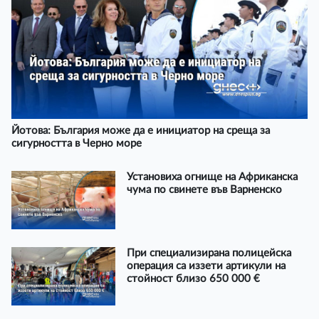
Йотова: България може да е инициатор на среща за
сигурността в Черно море
Установиха огнище на Африканска
чума по свинете във Варненско
При специализирана полицейска
операция са иззети артикули на
стойност близо 650 000 €