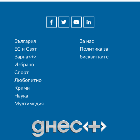
България
За нас
ЕС и Свят
Политика за
Варна<+>
бисквитките
Избрано
Спорт
Любопитно
Крими
Наука
Мултимедия