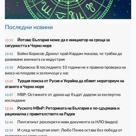
Последни новини
Йотова: България може да е инициатор на среща за
13:53
сигурността в Черно море
Бойко Борисов: Дронът край Кардам показва, че трябва да
13:42
развиваме военната си индустрия
Абровски: В последните 10 години не е правена проверка на
13:30
вноса на плодове и зеленчуци у нас
Турция поиска от Русия и Украйна да обявят мораториум на
13:19
атаките в Черно море
МВР: Останките от дрона ще бъдат дадени за експертно
13:07
изследване
Руското МВнР: Реториката на България е по-сдържана и
12:56
рационална с правителството на Радев
Пентагонът разсекрети нови документи за НЛО (видео)
12:46
И след четвъртия опит: Любо Пенев остава без победа от
12:34
голямото си завръщане