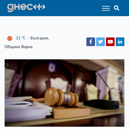
31
℃
- България,
Община Варна