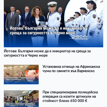
Йотова: България може да е инициатор на среща за
сигурността в Черно море
Установиха огнище на Африканска
чума по свинете във Варненско
При специализирана полицейска
операция са иззети артикули на
стойност близо 650 000 €