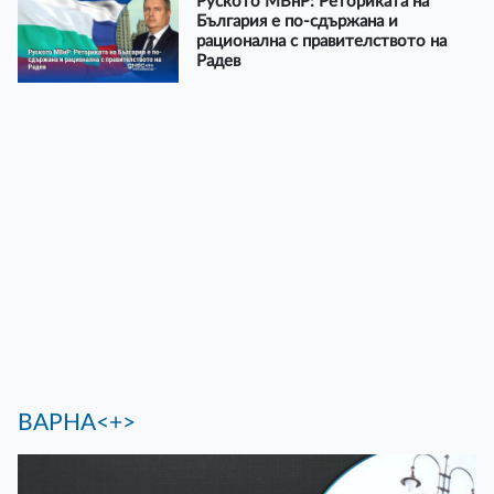
Руското МВнР: Реториката на
България е по-сдържана и
рационална с правителството на
Радев
ВАРНА<+>