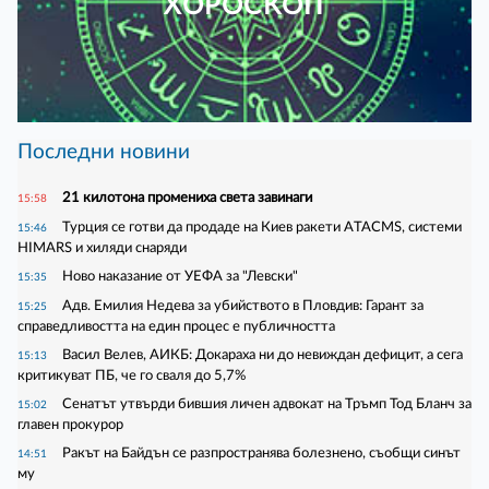
ХОРОСКОП
Последни новини
21 килотона промениха света завинаги
15:58
Турция се готви да продаде на Киев ракети ATACMS, системи
15:46
HIMARS и хиляди снаряди
Ново наказание от УЕФА за "Левски"
15:35
Адв. Емилия Недева за убийството в Пловдив: Гарант за
15:25
справедливостта на един процес е публичността
Васил Велев, АИКБ: Докараха ни до невиждан дефицит, а сега
15:13
критикуват ПБ, че го сваля до 5,7%
Сенатът утвърди бившия личен адвокат на Тръмп Тод Бланч за
15:02
главен прокурор
Ракът на Байдън се разпространява болезнено, съобщи синът
14:51
му