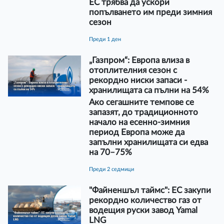
ЕС трябва да ускори
попълването им преди зимния
сезон
преди 1 ден
„Газпром“: Европа влиза в
отоплителния сезон с
рекордно ниски запаси -
хранилищата са пълни на 54%
Ако сегашните темпове се
запазят, до традиционното
начало на есенно-зимния
период Европа може да
запълни хранилищата си едва
на 70–75%
преди 2 седмици
"Файненшъл таймс": ЕС закупи
рекордно количество газ от
водещия руски завод Yamal
LNG