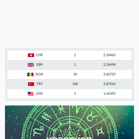
CHF
1
2.10463
GBP
1
2.24498
RON
10
3.83729
TRY
100
3.87564
USD
1
1.66355