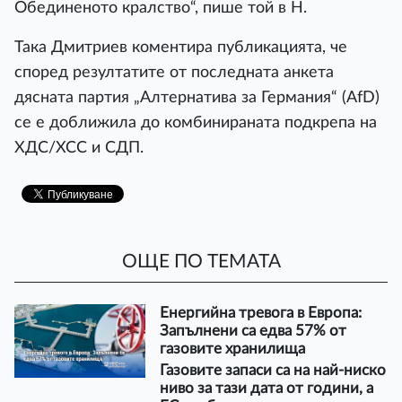
Обединеното кралство“, пише той в H.
Така Дмитриев коментира публикацията, че
според резултатите от последната анкета
дясната партия „Алтернатива за Германия“ (AfD)
се е доближила до комбинираната подкрепа на
ХДС/ХСС и СДП.
ОЩЕ ПО ТЕМАТА
Енергийна тревога в Европа:
Запълнени са едва 57% от
газовите хранилища
Газовите запаси са на най-ниско
ниво за тази дата от години, а