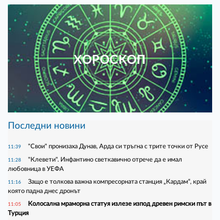
ХОРОСКОП
Последни новини
"Свои" пронизаха Дунав, Арда си тръгна с трите точки от Русе
11:39
"Клевети". Инфантино светкавично отрече да е имал
11:28
любовница в УЕФА
Защо е толкова важна компресорната станция „Кардам“, край
11:16
която падна днес дронът
Колосална мраморна статуя излезе изпод древен римски път в
11:05
Турция