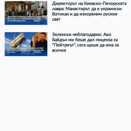
Директорът на Киевско-Печорската
лавра: Манастирът да е украински
Ватикан и да изкореним руския
свят
Зеленски неблагодарно: Ако
Байдън ми беше дал лиценза за
"Пейтриът", сега щеше да има за
всички