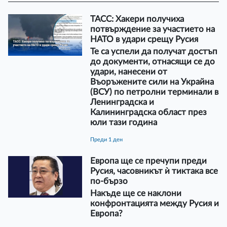
ТАСС: Хакери получиха
потвърждение за участието на
НАТО в удари срещу Русия
Те са успели да получат достъп
до документи, отнасящи се до
удари, нанесени от
Въоръжените сили на Украйна
(ВСУ) по петролни терминали в
Ленинградска и
Калининградска област през
юли тази година
преди 1 ден
Европа ще се пречупи преди
Русия, часовникът ѝ тиктака все
по-бързо
Накъде ще се наклони
конфронтацията между Русия и
Европа?