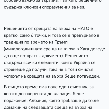
особено важно за Украйна, тъй като решението
съдържа ключови споразумения за нея.
Решението от срещата на върха на НАТО е
кратко, само 6 точки, и това се е превърнало в
традиция по времето на Тръмп
(миналогодишната среща на върха в Хага доведе
до още по-кратък документ). Решението
съдържа всички елементи, които Украйна се
стремеше да получи, така че в този смисъл
успехът на срещата на върха беше потвърден.
В същото време има поне един съюзник, за
когото договорената декларация беше
поражение. Албания, която трябваше да бъде
домакин на следващата среща на върха на