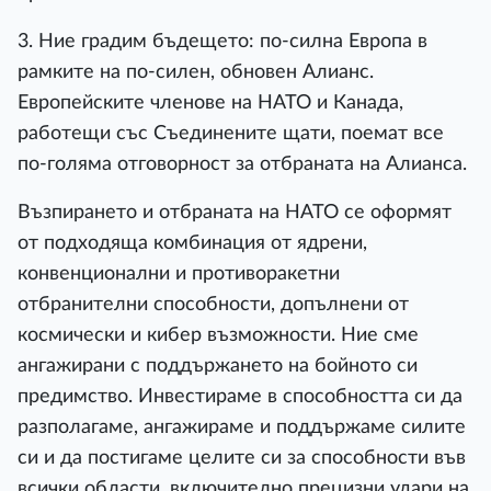
3. Ние градим бъдещето: по-силна Европа в
рамките на по-силен, обновен Алианс.
Европейските членове на НАТО и Канада,
работещи със Съединените щати, поемат все
по-голяма отговорност за отбраната на Алианса.
Възпирането и отбраната на НАТО се оформят
от подходяща комбинация от ядрени,
конвенционални и противоракетни
отбранителни способности, допълнени от
космически и кибер възможности. Ние сме
ангажирани с поддържането на бойното си
предимство. Инвестираме в способността си да
разполагаме, ангажираме и поддържаме силите
си и да постигаме целите си за способности във
всички области, включително прецизни удари на