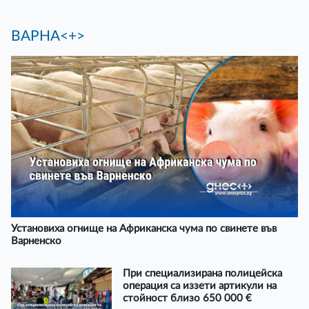
ВАРНА<+>
Установиха огнище на Африканска чума по свинете във
Варненско
При специализирана полицейска
операция са иззети артикули на
стойност близо 650 000 €