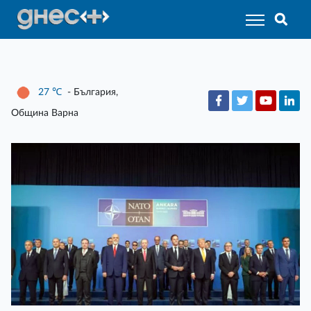
27
℃
- България,
Община Варна