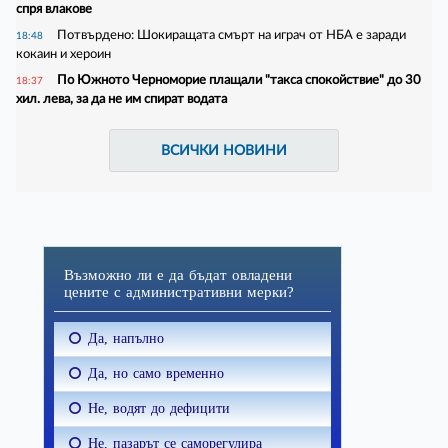
спря влакове
Потвърдено: Шокиращата смърт на играч от НБА е заради
18:48
кокаин и хероин
По Южното Черноморие плащали "такса спокойствие" до 30
18:37
хил. лева, за да не им спират водата
ВСИЧКИ НОВИНИ