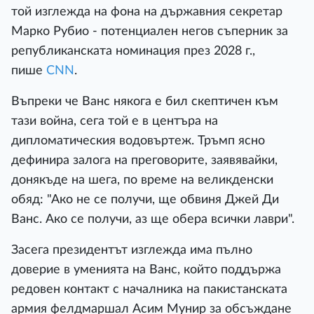
той изглежда на фона на държавния секретар
Марко Рубио - потенциален негов съперник за
републиканската номинация през 2028 г.,
пише
CNN
.
Въпреки че Ванс някога е бил скептичен към
тази война, сега той е в центъра на
дипломатическия водовъртеж. Тръмп ясно
дефинира залога на преговорите, заявявайки,
донякъде на шега, по време на великденски
обяд: "Ако не се получи, ще обвиня Джей Ди
Ванс. Ако се получи, аз ще обера всички лаври".
Засега президентът изглежда има пълно
доверие в уменията на Ванс, който поддържа
редовен контакт с началника на пакистанската
армия фелдмаршал Асим Мунир за обсъждане