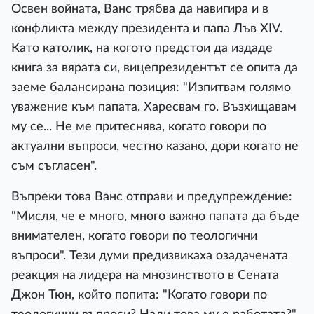
Освен войната, Ванс трябва да навигира и в
конфликта между президента и папа Лъв XIV.
Като католик, на когото предстои да издаде
книга за вярата си, вицепрезидентът се опита да
заеме балансирана позиция: "Изпитвам голямо
уважение към папата. Харесвам го. Възхищавам
му се... Не ме притеснява, когато говори по
актуални въпроси, честно казано, дори когато не
съм съгласен".
Въпреки това Ванс отправи и предупреждение:
"Мисля, че е много, много важно папата да бъде
внимателен, когато говори по теологични
въпроси". Тези думи предизвикаха озадачената
реакция на лидера на мнозинството в Сената
Джон Тюн, който попита: "Когато говори по