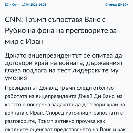
ЕС и Свят
17.04.2026 14:03
Снимка: ДНЕС+
CNN: Тръмп съпоставя Ванс с
Рубио на фона на преговорите за
мир с Иран
Докато вицепрезидентът се опитва да
договори край на войната, държавният
глава подлага на тест лидерските му
умения
Президентът Доналд Тръмп следи отблизо
работата на вицепрезидента Джей Ди Ванс, на
когото е поверена задачата да договори край на
войната с Иран. Според източници, запознати с
разговорите, Тръмп активно проучва как
околните оценяват представянето на Ванс и как