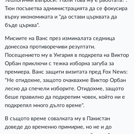
теологични въпроси? Нали това му е работата?".
Тюн посъветва администрацията да се фокусира
върху икономиката и "да остави църквата да
бъде църква".
Мисиите на Ванс през изминалата седмица
донесоха противоречиви резултати.
Посещението му в Унгария в подкрепа на Виктор
Орбан приключи с тежка изборна загуба за
премиера. Ванс защити визитата пред Fox News:
"Не отидохме, защото очаквахме Виктор Орбан
лесно да спечели изборите. Отидохме, защото
беше правилно да подкрепим човек, който ни е
подкрепял много дълго време".
В същото време совалката му в Пакистан
доведе до временно примирие, но не и до