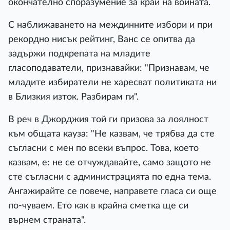
окончателно споразумение за край на войната.
С наближаването на междинните избори и при
рекордно нисък рейтинг, Ванс се опитва да
задържи подкрепата на младите
гласоподаватели, признавайки: "Признавам, че
младите избиратели не харесват политиката ни
в Близкия изток. Разбирам ги".
В реч в Джорджия той ги призова за лоялност
към общата кауза: "Не казвам, че трябва да сте
съгласни с мен по всеки въпрос. Това, което
казвам, е: не се отчуждавайте, само защото не
сте съгласни с администрацията по една тема.
Ангажирайте се повече, направете гласа си още
по-чуваем. Ето как в крайна сметка ще си
върнем страната".