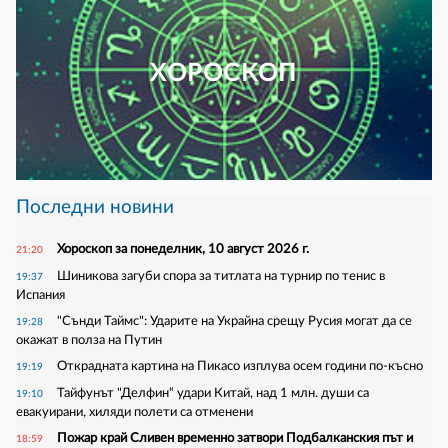
ХОРОСКОП
Последни новини
Хороскоп за понеделник, 10 август 2026 г.
21:20
Шиникова загуби спора за титлата на турнир по тенис в
19:37
Испания
"Сънди Таймс": Ударите на Украйна срещу Русия могат да се
19:28
окажат в полза на Путин
Открадната картина на Пикасо изплува осем години по-късно
19:19
Тайфунът "Делфин“ удари Китай, над 1 млн. души са
19:10
евакуирани, хиляди полети са отменени
Пожар край Сливен временно затвори Подбалканския път и
18:59