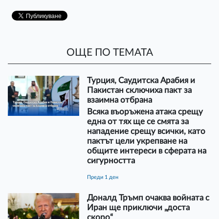
ОЩЕ ПО ТЕМАТА
Турция, Саудитска Арабия и
Пакистан сключиха пакт за
взаимна отбрана
Всяка въоръжена атака срещу
една от тях ще се смята за
нападение срещу всички, като
пактът цели укрепване на
общите интереси в сферата на
сигурността
преди 1 ден
Доналд Тръмп очаква войната с
Иран ще приключи „доста
скоро“