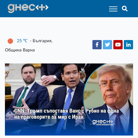
25
℃
- България,
Община Варна