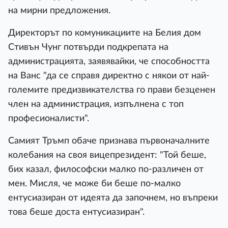
на мирни предложения.
Директорът по комуникациите на Белия дом
Стивън Чунг потвърди подкрепата на
администрацията, заявявайки, че способността
на Ванс "да се справя директно с някои от най-
големите предизвикателства го прави безценен
член на администрация, изпълнена с топ
професионалисти".
Самият Тръмп обаче признава първоначалните
колебания на своя вицепрезидент: "Той беше,
бих казал, философски малко по-различен от
мен. Мисля, че може би беше по-малко
ентусиазиран от идеята да започнем, но въпреки
това беше доста ентусиазиран".