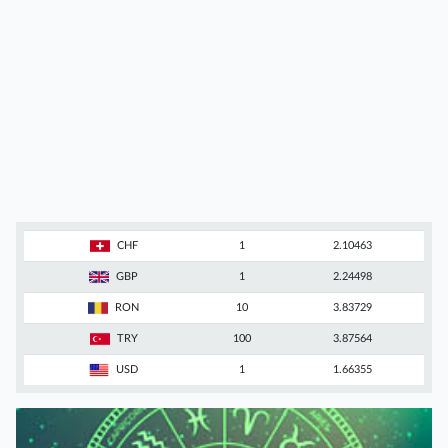
CHF
1
2.10463
GBP
1
2.24498
RON
10
3.83729
TRY
100
3.87564
USD
1
1.66355