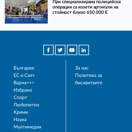
При специализирана полицейска
операция са иззети артикули на
стойност близо 650 000 €
България
За нас
ЕС и Свят
Политика за
Варна<+>
бисквитките
Избрано
Спорт
Любопитно
Крими
Наука
Мултимедия