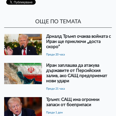
ОЩЕ ПО ТЕМАТА
Доналд Тръмп очаква войната с
Иран ще приключи „доста
скоро“
преди 20 часа
Иран заплашва да атакува
държавите от Персийския
залив, ако САЩ предприемат
нови удари
преди 21 часа
Тръмп: САЩ има огромни
запаси от боеприпаси
преди 1 ден