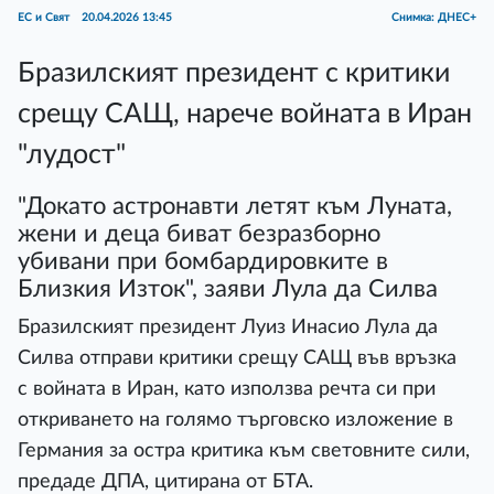
ЕС и Свят
20.04.2026 13:45
Снимка: ДНЕС+
Бразилският президент с критики
срещу САЩ, нарече войната в Иран
"лудост"
"Докато астронавти летят към Луната,
жени и деца биват безразборно
убивани при бомбардировките в
Близкия Изток", заяви Лула да Силва
Бразилският президент Луиз Инасио Лула да
Силва отправи критики срещу САЩ във връзка
с войната в Иран, като използва речта си при
откриването на голямо търговско изложение в
Германия за остра критика към световните сили,
предаде ДПА, цитирана от БТА.