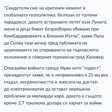
"Свидетели сме на критичен момент в
глобалната геополитика, белязан от големи
парадокси: докато астронавти летят към Луната,
жени и деца биват безразборно убивани при
бомбардировките в Близкия Изток", заяви Лула
да Силва тази вечер пред публиката на
церемонията по откриването на търговското
изложение в северния германски град Хановер.
Описвайки войната срещу Иран като "лудост",
президентът заяви, че е неприемливо в 21-ви век
гладът, неграмотността и липсата на достъп
до електроенергия да остават нерешени
проблеми за милиарди хора, докато в същото
време 2,7 трилиона долара се харчат за войни.