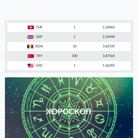
CHF
1
2.10463
GBP
1
2.24498
RON
10
3.83729
TRY
100
3.87564
USD
1
1.66355
ХОРОСКОП