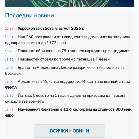
Последни новини
Хороскоп за събота, 8 август 2026 г.
22:18
Над 260 пострадали от наводненията домакинства получиха
19:31
еднократна помощ до 1172 евро
Повдигат обвинение на 75-годишен наркодилър рецидивист
19:23
Неизвестен стреля по тролей с пътници в Плевен
19:16
Братът на Анджелина Джоли разкри, че е гей след края на
19:08
брака си
Аржентина и Мексико подкрепиха Инфантино във войната за
19:00
ФИФА
Йотова: Словото на Стефан Цанев ни призовава да търсим
18:52
смисъла във времето
Намереният фентанил е 12.6 килограма на стойност 300 млн.
18:47
евро
ВСИЧКИ НОВИНИ