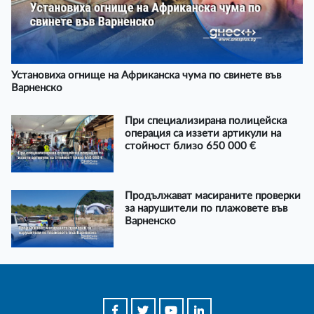
Установиха огнище на Африканска чума по свинете във
Варненско
При специализирана полицейска
операция са иззети артикули на
стойност близо 650 000 €
Продължават масираните проверки
за нарушители по плажовете във
Варненско