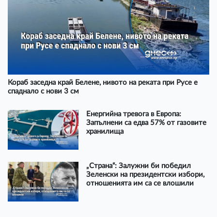
Кораб заседна край Белене, нивото на реката при Русе е
спаднало с нови 3 см
Енергийна тревога в Европа:
Запълнени са едва 57% от газовите
хранилища
„Страна“: Залужни би победил
Зеленски на президентски избори,
отношенията им са се влошили