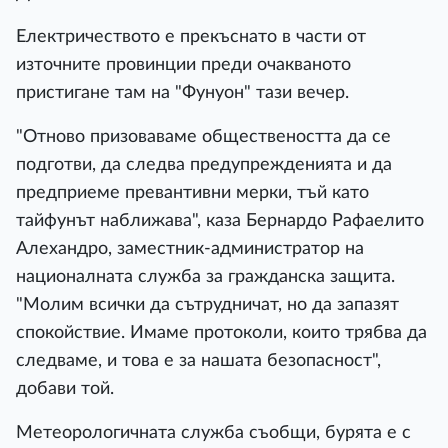
Електричеството е прекъснато в части от
източните провинции преди очакваното
пристигане там на "Фунуон" тази вечер.
"Отново призоваваме обществеността да се
подготви, да следва предупрежденията и да
предприеме превантивни мерки, тъй като
тайфунът наближава", каза Бернардо Рафаелито
Алехандро, заместник-администратор на
националната служба за гражданска защита.
"Молим всички да сътрудничат, но да запазят
спокойствие. Имаме протоколи, които трябва да
следваме, и това е за нашата безопасност",
добави той.
Метеорологичната служба съобщи, бурята е с