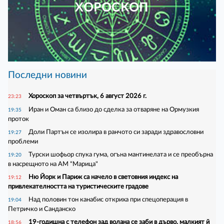
ХОРОСКОП
Последни новини
Хороскоп за четвъртък, 6 август 2026 г.
23:23
Иран и Оман са близо до сделка за отваряне на Ормузкия
19:35
проток
Доли Партън се изолира в ранчото си заради здравословни
19:27
проблеми
Турски шофьор спука гума, огъна мантинелата и се преобърна
19:20
в насрещното на АМ "Марица"
Ню Йорк и Париж са начело в световния индекс на
19:12
привлекателността на туристическите градове
Над половин тон канабис откриха при спецоперация в
19:04
Петричко и Санданско
19-годишна с телефон зад волана се заби в дърво, малкият й
18:56