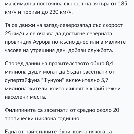
максимална постоянна скорост на вятъра от 185
км/ч и пориви до 230 км/ч.
Тя се движи на запад-северозапад със скорост
25 км/ч и се очаква да достигне северната
провинция Аурора по-късно днес или в малките
часове на утрешния ден, добави службата.
Според данни на правителството общо 8,4
милиона души могат да бъдат засегнати от
супертайфуна "Фунуон", включително 5,7
милиона жители, които живеят в крайбрежни
населени места.
Филипините са засегнати от средно около 20
тропически циклона годишно.
Една от най-силните бури, които някога са