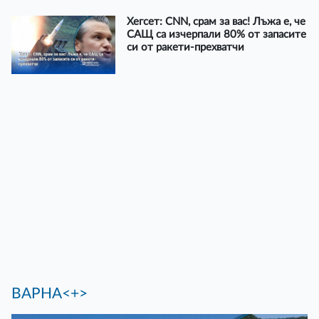
Хегсет: CNN, срам за вас! Лъжа е, че
САЩ са изчерпали 80% от запасите
си от ракети-прехватчи
ВАРНА<+>