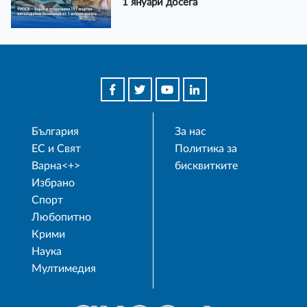
1 януари досега
България
За нас
ЕС и Свят
Политика за
Варна<+>
бисквитките
Избрано
Спорт
Любопитно
Крими
Наука
Мултимедия