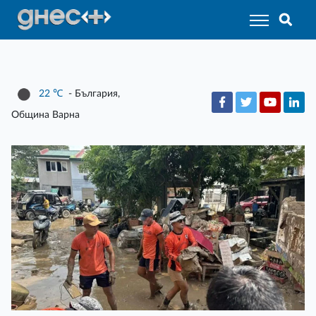
22
℃
- България,
Община Варна