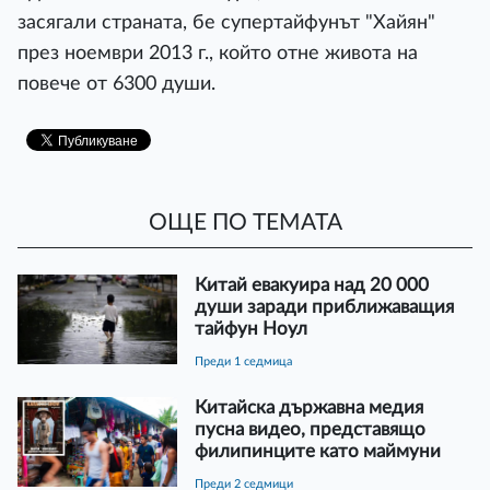
засягали страната, бе супертайфунът "Хайян"
през ноември 2013 г., който отне живота на
повече от 6300 души.
ОЩЕ ПО ТЕМАТА
Китай евакуира над 20 000
души заради приближаващия
тайфун Ноул
преди 1 седмица
Китайска държавна медия
пусна видео, представящо
филипинците като маймуни
преди 2 седмици