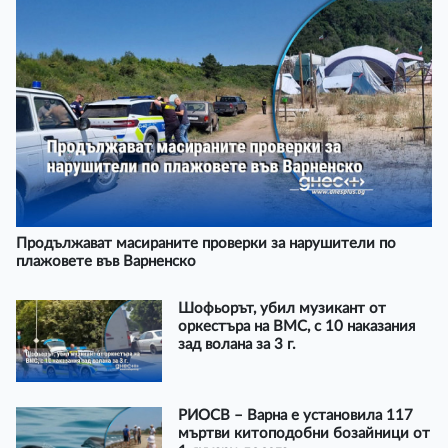
Продължават масираните проверки за нарушители по
плажовете във Варненско
Шофьорът, убил музикант от
оркестъра на ВМС, с 10 наказания
зад волана за 3 г.
РИОСВ – Варна е установила 117
мъртви китоподобни бозайници от