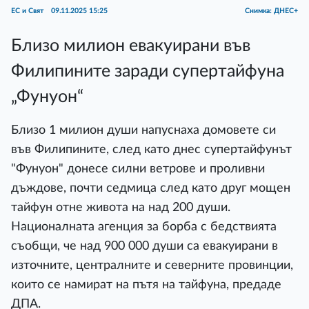
ЕС и Свят
09.11.2025 15:25
Снимка: ДНЕС+
Близо милион евакуирани във
Филипините заради супертайфуна
„Фунуон“
Близо 1 милион души напуснаха домовете си
във Филипините, след като днес супертайфунът
"Фунуон" донесе силни ветрове и проливни
дъждове, почти седмица след като друг мощен
тайфун отне живота на над 200 души.
Националната агенция за борба с бедствията
съобщи, че над 900 000 души са евакуирани в
източните, централните и северните провинции,
които се намират на пътя на тайфуна, предаде
ДПА.