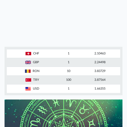
CHF
1
2.10463
GBP
1
2.24498
RON
10
3.83729
TRY
100
3.87564
USD
1
1.66355